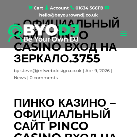
Cart
Account
01634 566119




hello@beyourowndj.co.uk
– ОФИЦИАЛЬНЫЙ
САЙТ PINCO
CASINO ВХОД НА
ЗЕРКАЛО.3755
by
steve@jmfwebdesign.co.uk
|
Apr 9, 2026
|
News
|
0 comments
ПИНКО КАЗИНО –
ОФИЦИАЛЬНЫЙ
САЙТ PINCO