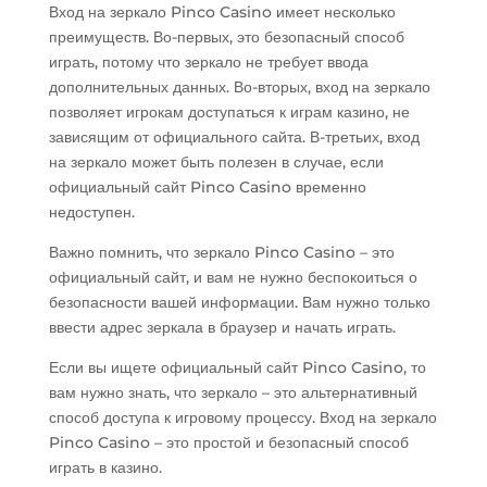
Вход на зеркало Pinco Casino имеет несколько
преимуществ. Во-первых, это безопасный способ
играть, потому что зеркало не требует ввода
дополнительных данных. Во-вторых, вход на зеркало
позволяет игрокам доступаться к играм казино, не
зависящим от официального сайта. В-третьих, вход
на зеркало может быть полезен в случае, если
официальный сайт Pinco Casino временно
недоступен.
Важно помнить, что зеркало Pinco Casino – это
официальный сайт, и вам не нужно беспокоиться о
безопасности вашей информации. Вам нужно только
ввести адрес зеркала в браузер и начать играть.
Если вы ищете официальный сайт Pinco Casino, то
вам нужно знать, что зеркало – это альтернативный
способ доступа к игровому процессу. Вход на зеркало
Pinco Casino – это простой и безопасный способ
играть в казино.