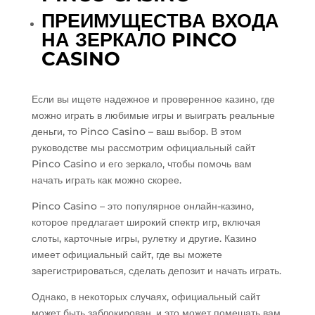
ПРЕИМУЩЕСТВА ВХОДА
НА ЗЕРКАЛО PINCO
CASINO
Если вы ищете надежное и проверенное казино, где
можно играть в любимые игры и выиграть реальные
деньги, то Pinco Casino – ваш выбор. В этом
руководстве мы рассмотрим официальный сайт
Pinco Casino и его зеркало, чтобы помочь вам
начать играть как можно скорее.
Pinco Casino – это популярное онлайн-казино,
которое предлагает широкий спектр игр, включая
слоты, карточные игры, рулетку и другие. Казино
имеет официальный сайт, где вы можете
зарегистрироваться, сделать депозит и начать играть.
Однако, в некоторых случаях, официальный сайт
может быть заблокирован, и это может помешать вам