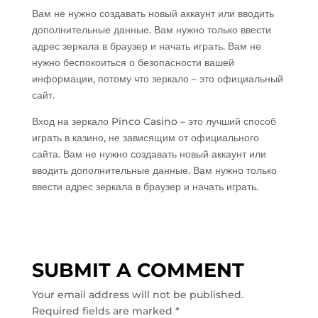
Вам не нужно создавать новый аккаунт или вводить
дополнительные данные. Вам нужно только ввести
адрес зеркала в браузер и начать играть. Вам не
нужно беспокоиться о безопасности вашей
информации, потому что зеркало – это официальный
сайт.
Вход на зеркало Pinco Casino – это лучший способ
играть в казино, не зависящим от официального
сайта. Вам не нужно создавать новый аккаунт или
вводить дополнительные данные. Вам нужно только
ввести адрес зеркала в браузер и начать играть.
SUBMIT A COMMENT
Your email address will not be published.
Required fields are marked
*