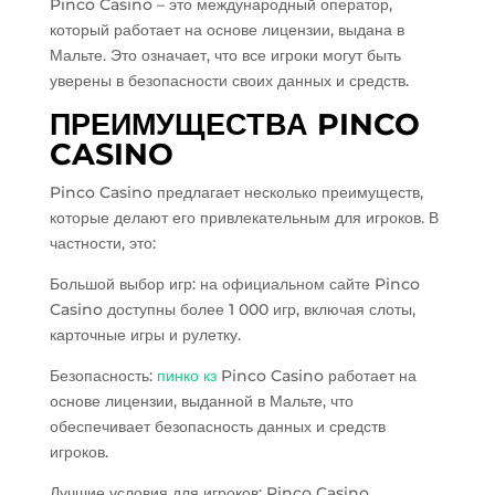
Pinco Casino – это международный оператор,
который работает на основе лицензии, выдана в
Мальте. Это означает, что все игроки могут быть
уверены в безопасности своих данных и средств.
ПРЕИМУЩЕСТВА PINCO
CASINO
Pinco Casino предлагает несколько преимуществ,
которые делают его привлекательным для игроков. В
частности, это:
Большой выбор игр: на официальном сайте Pinco
Casino доступны более 1 000 игр, включая слоты,
карточные игры и рулетку.
Безопасность:
пинко кз
Pinco Casino работает на
основе лицензии, выданной в Мальте, что
обеспечивает безопасность данных и средств
игроков.
Лучшие условия для игроков: Pinco Casino