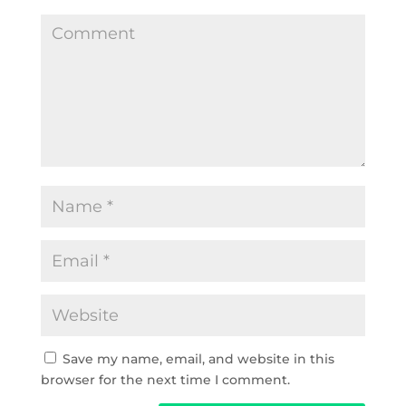
Save my name, email, and website in this
browser for the next time I comment.