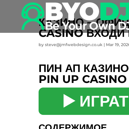
КАЗИНО – ОФИ
CASINO ВХОДИ 
by
steve@jmfwebdesign.co.uk
|
Mar 19, 202
ПИН АП КАЗИН
PIN UP CASINO 
▶️ ИГРА
СОДЕРЖИМОЕ