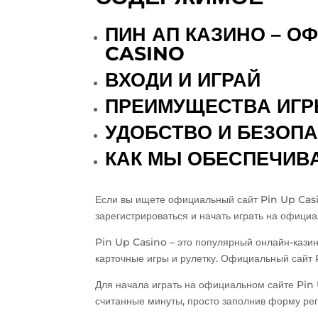
ПИН АП КАЗИНО – О
CASINO
ВХОДИ И ИГРАЙ
ПРЕИМУЩЕСТВА ИГРЫ
УДОБСТВО И БЕЗОП
КАК МЫ ОБЕСПЕЧИВ
Если вы ищете официальный сайт Pin Up Casin
зарегистрироваться и начать играть на офици
Pin Up Casino – это популярный онлайн-казино
карточные игры и рулетку. Официальный сайт 
Для начала играть на официальном сайте Pin 
считанные минуты, просто заполнив форму рег