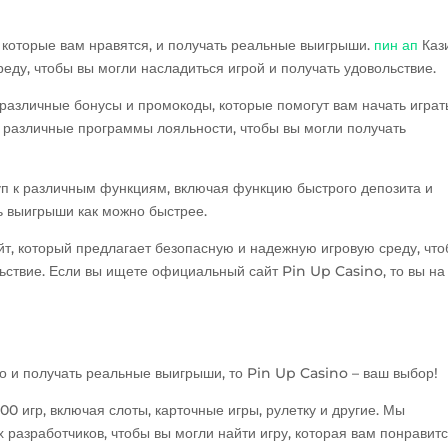
, которые вам нравятся, и получать реальные выигрыши.
пин ап
Каз
еду, чтобы вы могли насладиться игрой и получать удовольствие.
 различные бонусы и промокоды, которые помогут вам начать играт
 различные программы лояльности, чтобы вы могли получать
туп к различным функциям, включая функцию быстрого депозита и
ть выигрыши как можно быстрее.
йт, который предлагает безопасную и надежную игровую среду, чт
льствие. Если вы ищете официальный сайт Pin Up Casino, то вы на
но и получать реальные выигрыши, то Pin Up Casino – ваш выбор!
00 игр, включая слоты, карточные игры, рулетку и другие. Мы
разработчиков, чтобы вы могли найти игру, которая вам понравитс