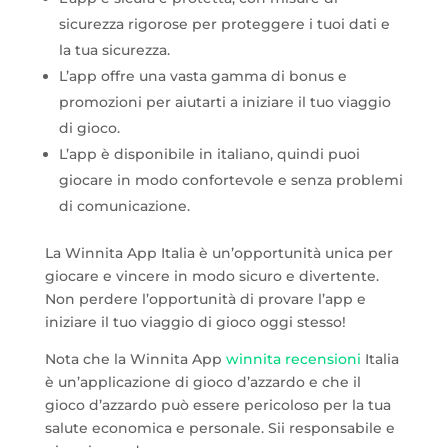
sicurezza rigorose per proteggere i tuoi dati e
la tua sicurezza.
L’app offre una vasta gamma di bonus e
promozioni per aiutarti a iniziare il tuo viaggio
di gioco.
L’app è disponibile in italiano, quindi puoi
giocare in modo confortevole e senza problemi
di comunicazione.
La Winnita App Italia è un’opportunità unica per
giocare e vincere in modo sicuro e divertente.
Non perdere l’opportunità di provare l’app e
iniziare il tuo viaggio di gioco oggi stesso!
Nota che la Winnita App
winnita recensioni
Italia
è un’applicazione di gioco d’azzardo e che il
gioco d’azzardo può essere pericoloso per la tua
salute economica e personale. Sii responsabile e