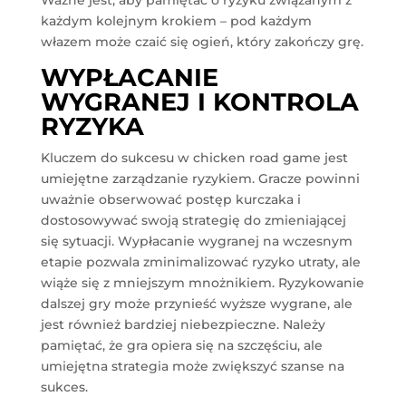
Ważne jest, aby pamiętać o ryzyku związanym z
każdym kolejnym krokiem – pod każdym
włazem może czaić się ogień, który zakończy grę.
WYPŁACANIE
WYGRANEJ I KONTROLA
RYZYKA
Kluczem do sukcesu w chicken road game jest
umiejętne zarządzanie ryzykiem. Gracze powinni
uważnie obserwować postęp kurczaka i
dostosowywać swoją strategię do zmieniającej
się sytuacji. Wypłacanie wygranej na wczesnym
etapie pozwala zminimalizować ryzyko utraty, ale
wiąże się z mniejszym mnożnikiem. Ryzykowanie
dalszej gry może przynieść wyższe wygrane, ale
jest również bardziej niebezpieczne. Należy
pamiętać, że gra opiera się na szczęściu, ale
umiejętna strategia może zwiększyć szanse na
sukces.