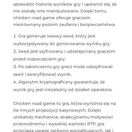
sprawdzić historię wyników gry i upewnić się, że
nie zostały one manipulowane. Dzięki temu
chicken road game oferuje graczom
niezrównany poziom zaufania i bezpieczeństwa.
Gra generuje losowy seed, który jest
wykorzystywany do generowania wyniku gry.
Seed jest szyfrowany i udostępniany graczom
przed rozpoczęciem gry.
Po zakończeniu gry gracz może odszyfrować
seed i zweryfikować wynik.
Algorytm kryptograficzny gwarantuje, że
wynik gry jest niezależny od działań operatora.
Chicken road game to gra, która wyróżnia się na
tle innych propozycji kasynowych. Dzięki
unikalnej mechanice, atrakcyjnemu motywowi
przewodnemu i wysokiej wartości RTP, gra
przyciąga uwagę zarówno początkujących, jak i