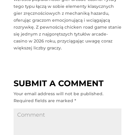
tego typu łączą w sobie elementy klasycznych
gier zręcznościowych z mechaniką hazardu,
oferując graczom emocjonującą i wciągającą
rozrywkę. Z pewnością chicken road game stanie
się jednym z najgorętszych tytułów arcade-
casino w 2026 roku, przyciągając uwagę coraz
większej liczby graczy.
SUBMIT A COMMENT
Your email address will not be published.
Required fields are marked
*