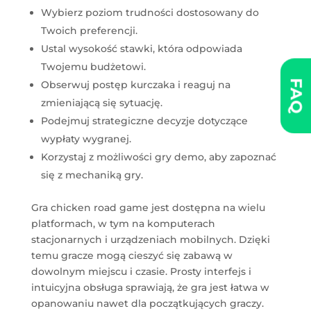
Wybierz poziom trudności dostosowany do
Twoich preferencji.
Ustal wysokość stawki, która odpowiada
Twojemu budżetowi.
FAQ
Obserwuj postęp kurczaka i reaguj na
zmieniającą się sytuację.
Podejmuj strategiczne decyzje dotyczące
wypłaty wygranej.
Korzystaj z możliwości gry demo, aby zapoznać
się z mechaniką gry.
Gra chicken road game jest dostępna na wielu
platformach, w tym na komputerach
stacjonarnych i urządzeniach mobilnych. Dzięki
temu gracze mogą cieszyć się zabawą w
dowolnym miejscu i czasie. Prosty interfejs i
intuicyjna obsługa sprawiają, że gra jest łatwa w
opanowaniu nawet dla początkujących graczy.