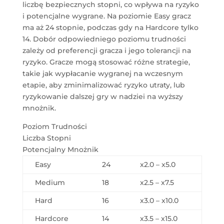
liczbę bezpiecznych stopni, co wpływa na ryzyko
i potencjalne wygrane. Na poziomie Easy gracz
ma aż 24 stopnie, podczas gdy na Hardcore tylko
14. Dobór odpowiedniego poziomu trudności
zależy od preferencji gracza i jego tolerancji na
ryzyko. Gracze mogą stosować różne strategie,
takie jak wypłacanie wygranej na wczesnym
etapie, aby zminimalizować ryzyko utraty, lub
ryzykowanie dalszej gry w nadziei na wyższy
mnożnik.
Poziom Trudności
Liczba Stopni
Potencjalny Mnożnik
Easy
24
x2.0 – x5.0
Medium
18
x2.5 – x7.5
Hard
16
x3.0 – x10.0
Hardcore
14
x3.5 – x15.0