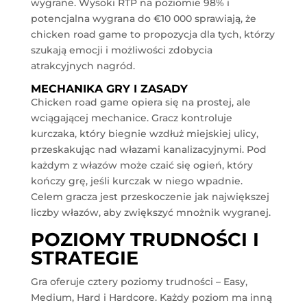
wygrane. Wysoki RTP na poziomie 98% i
potencjalna wygrana do €10 000 sprawiają, że
chicken road game to propozycja dla tych, którzy
szukają emocji i możliwości zdobycia
atrakcyjnych nagród.
MECHANIKA GRY I ZASADY
Chicken road game opiera się na prostej, ale
wciągającej mechanice. Gracz kontroluje
kurczaka, który biegnie wzdłuż miejskiej ulicy,
przeskakując nad włazami kanalizacyjnymi. Pod
każdym z włazów może czaić się ogień, który
kończy grę, jeśli kurczak w niego wpadnie.
Celem gracza jest przeskoczenie jak największej
liczby włazów, aby zwiększyć mnożnik wygranej.
POZIOMY TRUDNOŚCI I
STRATEGIE
Gra oferuje cztery poziomy trudności – Easy,
Medium, Hard i Hardcore. Każdy poziom ma inną