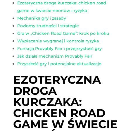
Ezoteryczna droga kurczaka: chicken road
game w świecie neonów i ryzyka
Mechanika gry i zasady
Poziomy trudności i strategie
Gra w „Chicken Road Game”: krok po kroku
Wypłacanie wygranej i kontrola ryzyka
Funkcja Provably Fair i przejrzystość gry
Jak działa mechanizm Provably Fair
Przyszłość gry i potencjalne aktualizacje
EZOTERYCZNA
DROGA
KURCZAKA:
CHICKEN ROAD
GAME W ŚWIECIE