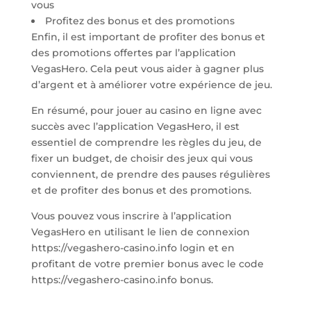
vous
Profitez des bonus et des promotions
Enfin, il est important de profiter des bonus et
des promotions offertes par l’application
VegasHero. Cela peut vous aider à gagner plus
d’argent et à améliorer votre expérience de jeu.
En résumé, pour jouer au casino en ligne avec
succès avec l’application VegasHero, il est
essentiel de comprendre les règles du jeu, de
fixer un budget, de choisir des jeux qui vous
conviennent, de prendre des pauses régulières
et de profiter des bonus et des promotions.
Vous pouvez vous inscrire à l’application
VegasHero en utilisant le lien de connexion
https://vegashero-casino.info login et en
profitant de votre premier bonus avec le code
https://vegashero-casino.info bonus.