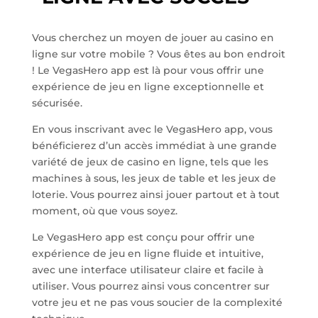
Vous cherchez un moyen de jouer au casino en
ligne sur votre mobile ? Vous êtes au bon endroit
! Le VegasHero app est là pour vous offrir une
expérience de jeu en ligne exceptionnelle et
sécurisée.
En vous inscrivant avec le VegasHero app, vous
bénéficierez d’un accès immédiat à une grande
variété de jeux de casino en ligne, tels que les
machines à sous, les jeux de table et les jeux de
loterie. Vous pourrez ainsi jouer partout et à tout
moment, où que vous soyez.
Le VegasHero app est conçu pour offrir une
expérience de jeu en ligne fluide et intuitive,
avec une interface utilisateur claire et facile à
utiliser. Vous pourrez ainsi vous concentrer sur
votre jeu et ne pas vous soucier de la complexité