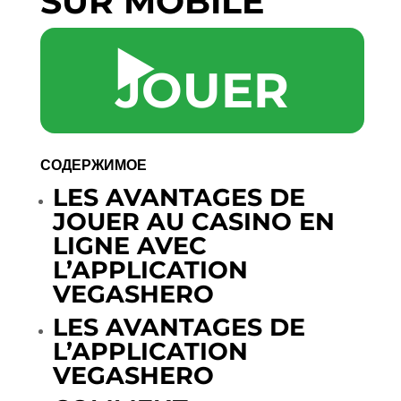
SUR MOBILE
▶️
JOUER
СОДЕРЖИМОЕ
LES AVANTAGES DE
JOUER AU CASINO EN
LIGNE AVEC
L’APPLICATION
VEGASHERO
LES AVANTAGES DE
L’APPLICATION
VEGASHERO