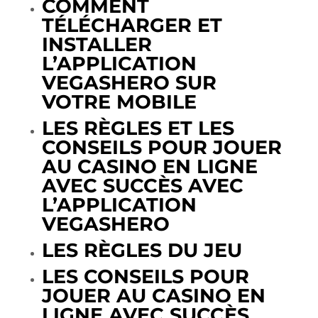
COMMENT
TÉLÉCHARGER ET
INSTALLER
L’APPLICATION
VEGASHERO SUR
VOTRE MOBILE
LES RÈGLES ET LES
CONSEILS POUR JOUER
AU CASINO EN LIGNE
AVEC SUCCÈS AVEC
L’APPLICATION
VEGASHERO
LES RÈGLES DU JEU
LES CONSEILS POUR
JOUER AU CASINO EN
LIGNE AVEC SUCCÈS