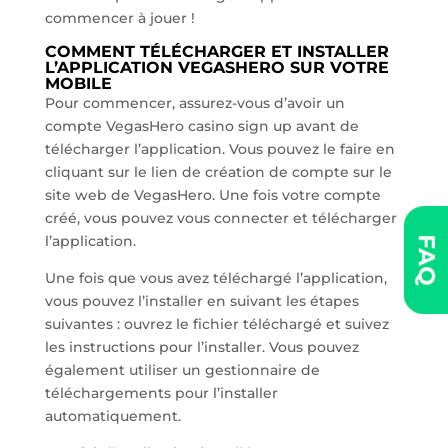
commencer à jouer !
COMMENT TÉLÉCHARGER ET INSTALLER
L’APPLICATION VEGASHERO SUR VOTRE
MOBILE
Pour commencer, assurez-vous d’avoir un
compte VegasHero casino sign up avant de
télécharger l’application. Vous pouvez le faire en
cliquant sur le lien de création de compte sur le
site web de VegasHero. Une fois votre compte
créé, vous pouvez vous connecter et télécharger
l’application.
FAQ
Une fois que vous avez téléchargé l’application,
vous pouvez l’installer en suivant les étapes
suivantes : ouvrez le fichier téléchargé et suivez
les instructions pour l’installer. Vous pouvez
également utiliser un gestionnaire de
téléchargements pour l’installer
automatiquement.