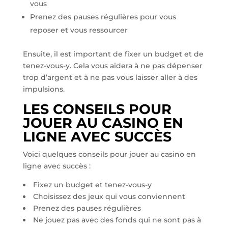
vous
Prenez des pauses régulières pour vous
reposer et vous ressourcer
Ensuite, il est important de fixer un budget et de
tenez-vous-y. Cela vous aidera à ne pas dépenser
trop d’argent et à ne pas vous laisser aller à des
impulsions.
LES CONSEILS POUR
JOUER AU CASINO EN
LIGNE AVEC SUCCÈS
Voici quelques conseils pour jouer au casino en
ligne avec succès :
Fixez un budget et tenez-vous-y
Choisissez des jeux qui vous conviennent
Prenez des pauses régulières
Ne jouez pas avec des fonds qui ne sont pas à