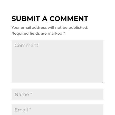
SUBMIT A COMMENT
Your email address will not be published.
Required fields are marked
*