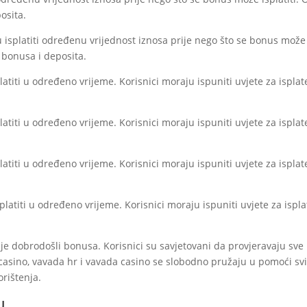
osita.
ju isplatiti određenu vrijednost iznosa prije nego što se bonus može
 bonusa i deposita.
latiti u određeno vrijeme. Korisnici moraju ispuniti uvjete za isplat
latiti u određeno vrijeme. Korisnici moraju ispuniti uvjete za isplat
latiti u određeno vrijeme. Korisnici moraju ispuniti uvjete za isplat
platiti u određeno vrijeme. Korisnici moraju ispuniti uvjete za ispla
enje dobrodošli bonusa. Korisnici su savjetovani da provjeravaju sve
 casino, vavada hr i vavada casino se slobodno pružaju u pomoći sv
orištenja.
u