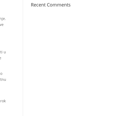
Recent Comments
nje.
ove
ti u
e
po
atnu
irok