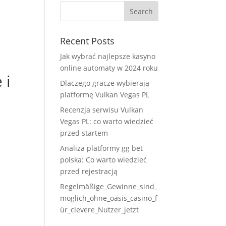
Recent Posts
Jak wybrać najlepsze kasyno
online automaty w 2024 roku
 i
Dlaczego gracze wybierają
platformę Vulkan Vegas PL
Recenzja serwisu Vulkan
Vegas PL: co warto wiedzieć
przed startem
Analiza platformy gg bet
polska: Co warto wiedzieć
przed rejestracją
Regelmäßige_Gewinne_sind_
möglich_ohne_oasis_casino_f
ür_clevere_Nutzer_jetzt