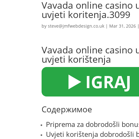
Vavada online casino 
uvjeti koritenja.3099
by
steve@jmfwebdesign.co.uk
|
Mar 31, 2026
Vavada online casino u
uvjeti korištenja
▶️ IGRAJ
Содержимое
Priprema za dobrodošli bonu
Uvjeti korištenja dobrodošli