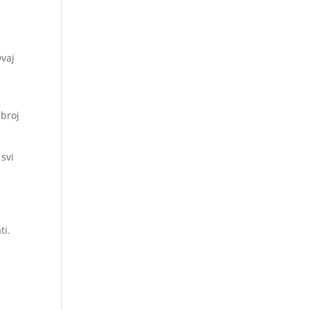
Ovaj
 broj
 svi
ti.