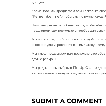
доступа.
Кроме того, мы предлагаем вам несколько спос
“Remember me”, чтобы вам не нужно каждый 
Наш сайт регулярно обновляется, чтобы обесп
предлагаем вам несколько способов для связи 
Мы понимаем, что безопасность и удобство – э
способов для управления вашими аккаунтами, 
Мы также предлагаем вам несколько способов 
другие ресурсы.
Мы рады, что вы выбрали Pin Up Casino для с
нашим сайтом и получать удовольствие от про
SUBMIT A COMMENT