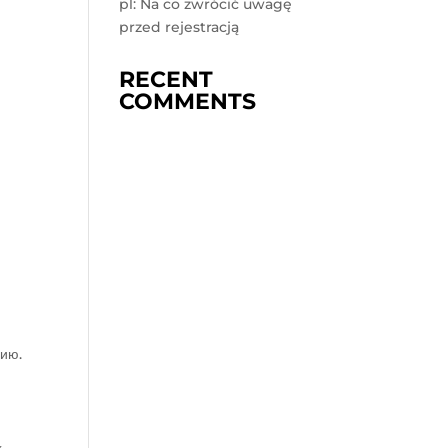
pl: Na co zwrócić uwagę
przed rejestracją
RECENT
COMMENTS
сию.