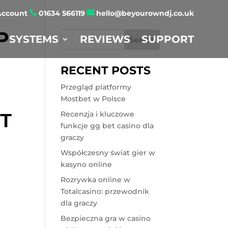
ccount
01634 566119
hello@beyourowndj.co.uk


P
SYSTEMS
REVIEWS
SUPPORT
RECENT POSTS
Przegląd platformy
Mostbet w Polsce
Т
Recenzja i kluczowe
funkcje gg bet casino dla
graczy
Współczesny świat gier w
kasyno online
Rozrywka online w
Totalcasino: przewodnik
dla graczy
Bezpieczna gra w casino