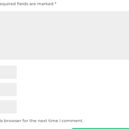
equired fields are marked
*
is browser for the next time I comment.