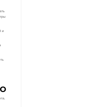
ать
игры
й и
м
еть
NO
та.