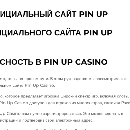
ФИЦИАЛЬНЫЙ САЙТ PIN UP
ЦИАЛЬНОГО САЙТА PIN UP
СНОСТЬ В PIN UP CASINO
no, то вы на правом пути. В этом руководстве мы рассмотрим, как
альном сайте Pin Up Casino.
, которое предлагает игрокам широкий спектр игр, включая слоты,
Pin Up Casino доступен для игроков из многих стран, включая Рос
Up Casino вам нужно зарегистрироваться. Это можно сделать в
истрации и подтвердив свой электронный адрес.