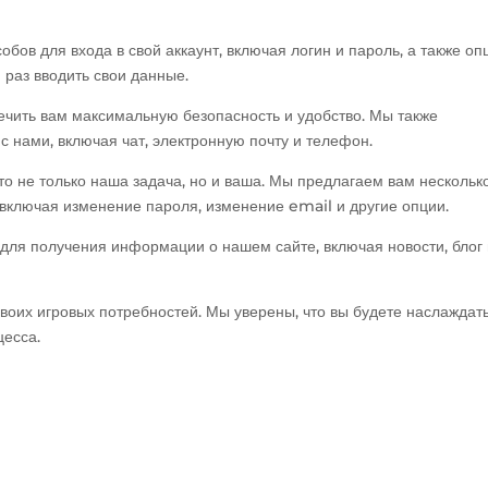
обов для входа в свой аккаунт, включая логин и пароль, а также о
раз вводить свои данные.
ечить вам максимальную безопасность и удобство. Мы также
с нами, включая чат, электронную почту и телефон.
то не только наша задача, но и ваша. Мы предлагаем вам нескольк
включая изменение пароля, изменение email и другие опции.
для получения информации о нашем сайте, включая новости, блог
воих игровых потребностей. Мы уверены, что вы будете наслаждат
цесса.