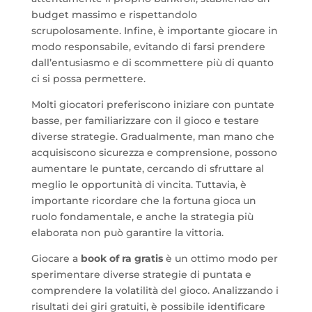
budget massimo e rispettandolo
scrupolosamente. Infine, è importante giocare in
modo responsabile, evitando di farsi prendere
dall’entusiasmo e di scommettere più di quanto
ci si possa permettere.
Molti giocatori preferiscono iniziare con puntate
basse, per familiarizzare con il gioco e testare
diverse strategie. Gradualmente, man mano che
acquisiscono sicurezza e comprensione, possono
aumentare le puntate, cercando di sfruttare al
meglio le opportunità di vincita. Tuttavia, è
importante ricordare che la fortuna gioca un
ruolo fondamentale, e anche la strategia più
elaborata non può garantire la vittoria.
Giocare a
book of ra gratis
è un ottimo modo per
sperimentare diverse strategie di puntata e
comprendere la volatilità del gioco. Analizzando i
risultati dei giri gratuiti, è possibile identificare