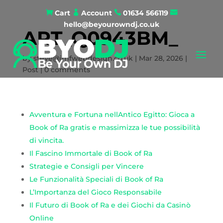
Cart
Account
01634 566119




hello@beyourowndj.co.uk
ART_Q0943BM_
by
steve@jmfwebdesign.co.uk
|
Mar 28, 2026
|
Post
|
0 comments
Avventura e Fortuna nellAntico Egitto: Gioca a
Book of Ra gratis e massimizza le tue possibilità
di vincita.
Il Fascino Immortale di Book of Ra
Strategie e Consigli per Vincere
Le Funzionalità Speciali di Book of Ra
L’Importanza del Gioco Responsabile
Il Futuro di Book of Ra e dei Giochi da Casinò
Online