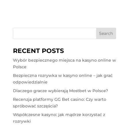
RECENT POSTS
Wybór bezpiecznego miejsca na kasyno online w
Polsce
Bezpieczna rozrywka w kasyno online – jak grać
odpowiedzialnie
Dlaczego gracze wybierają Mostbet w Polsce?
Recenzja platformy GG Bet casino: Czy warto
spróbować szczęścia?
Współczesne kasyno: jak mądrze korzystać z
rozrywki