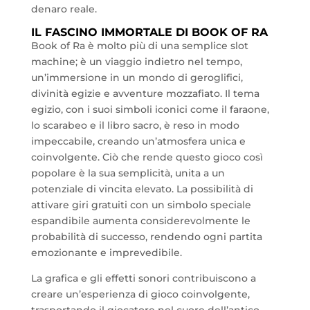
denaro reale.
IL FASCINO IMMORTALE DI BOOK OF RA
Book of Ra è molto più di una semplice slot
machine; è un viaggio indietro nel tempo,
un’immersione in un mondo di geroglifici,
divinità egizie e avventure mozzafiato. Il tema
egizio, con i suoi simboli iconici come il faraone,
lo scarabeo e il libro sacro, è reso in modo
impeccabile, creando un’atmosfera unica e
coinvolgente. Ciò che rende questo gioco così
popolare è la sua semplicità, unita a un
potenziale di vincita elevato. La possibilità di
attivare giri gratuiti con un simbolo speciale
espandibile aumenta considerevolmente le
probabilità di successo, rendendo ogni partita
emozionante e imprevedibile.
La grafica e gli effetti sonori contribuiscono a
creare un’esperienza di gioco coinvolgente,