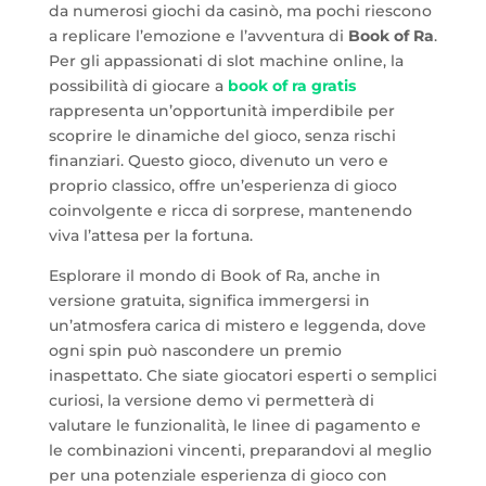
da numerosi giochi da casinò, ma pochi riescono
a replicare l’emozione e l’avventura di
Book of Ra
.
Per gli appassionati di slot machine online, la
possibilità di giocare a
book of ra gratis
rappresenta un’opportunità imperdibile per
scoprire le dinamiche del gioco, senza rischi
finanziari. Questo gioco, divenuto un vero e
proprio classico, offre un’esperienza di gioco
coinvolgente e ricca di sorprese, mantenendo
viva l’attesa per la fortuna.
Esplorare il mondo di Book of Ra, anche in
versione gratuita, significa immergersi in
un’atmosfera carica di mistero e leggenda, dove
ogni spin può nascondere un premio
inaspettato. Che siate giocatori esperti o semplici
curiosi, la versione demo vi permetterà di
valutare le funzionalità, le linee di pagamento e
le combinazioni vincenti, preparandovi al meglio
per una potenziale esperienza di gioco con