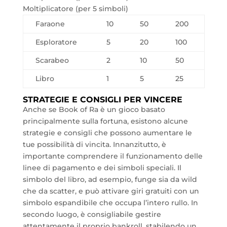
Moltiplicatore (per 5 simboli)
Faraone
10
50
200
Esploratore
5
20
100
Scarabeo
2
10
50
Libro
1
5
25
STRATEGIE E CONSIGLI PER VINCERE
Anche se Book of Ra è un gioco basato
principalmente sulla fortuna, esistono alcune
strategie e consigli che possono aumentare le
tue possibilità di vincita. Innanzitutto, è
importante comprendere il funzionamento delle
linee di pagamento e dei simboli speciali. Il
simbolo del libro, ad esempio, funge sia da wild
che da scatter, e può attivare giri gratuiti con un
simbolo espandibile che occupa l’intero rullo. In
secondo luogo, è consigliabile gestire
attentamente il proprio bankroll, stabilendo un