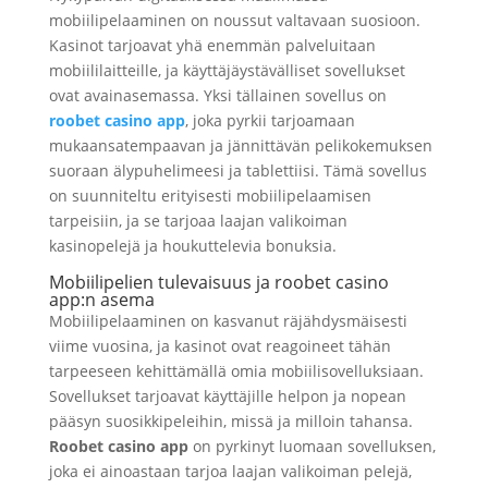
mobiilipelaaminen on noussut valtavaan suosioon.
Kasinot tarjoavat yhä enemmän palveluitaan
mobiililaitteille, ja käyttäjäystävälliset sovellukset
ovat avainasemassa. Yksi tällainen sovellus on
roobet casino app
, joka pyrkii tarjoamaan
mukaansatempaavan ja jännittävän pelikokemuksen
suoraan älypuhelimeesi ja tablettiisi. Tämä sovellus
on suunniteltu erityisesti mobiilipelaamisen
tarpeisiin, ja se tarjoaa laajan valikoiman
kasinopelejä ja houkuttelevia bonuksia.
Mobiilipelien tulevaisuus ja roobet casino
app:n asema
Mobiilipelaaminen on kasvanut räjähdysmäisesti
viime vuosina, ja kasinot ovat reagoineet tähän
tarpeeseen kehittämällä omia mobiilisovelluksiaan.
Sovellukset tarjoavat käyttäjille helpon ja nopean
pääsyn suosikkipeleihin, missä ja milloin tahansa.
Roobet casino app
on pyrkinyt luomaan sovelluksen,
joka ei ainoastaan tarjoa laajan valikoiman pelejä,