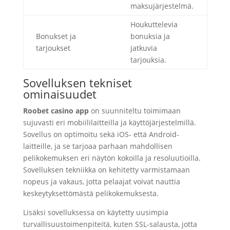
maksujärjestelmä.
Houkuttelevia
Bonukset ja
bonuksia ja
tarjoukset
jatkuvia
tarjouksia.
Sovelluksen tekniset
ominaisuudet
Roobet casino app
on suunniteltu toimimaan
sujuvasti eri mobiililaitteilla ja käyttöjärjestelmillä.
Sovellus on optimoitu sekä iOS- että Android-
laitteille, ja se tarjoaa parhaan mahdollisen
pelikokemuksen eri näytön kokoilla ja resoluutioilla.
Sovelluksen tekniikka on kehitetty varmistamaan
nopeus ja vakaus, jotta pelaajat voivat nauttia
keskeytyksettömästä pelikokemuksesta.
Lisäksi sovelluksessa on käytetty uusimpia
turvallisuustoimenpiteitä, kuten SSL-salausta, jotta