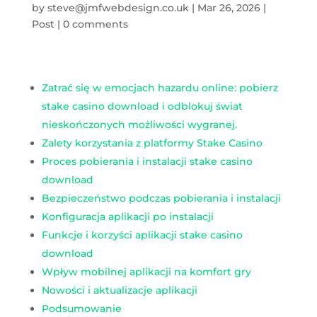
by
steve@jmfwebdesign.co.uk
|
Mar 26, 2026
|
Post
|
0 comments
Zatrać się w emocjach hazardu online: pobierz
stake casino download i odblokuj świat
nieskończonych możliwości wygranej.
Zalety korzystania z platformy Stake Casino
Proces pobierania i instalacji stake casino
download
Bezpieczeństwo podczas pobierania i instalacji
Konfiguracja aplikacji po instalacji
Funkcje i korzyści aplikacji stake casino
download
Wpływ mobilnej aplikacji na komfort gry
Nowości i aktualizacje aplikacji
Podsumowanie