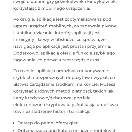
swoje ulubione gry gdziekolwiek i kiedykolwiek,
korzystając z mobilnego urządzenia.
Po drugie, aplikacja jest zoptymalizowana pod
kątem urządzeń mobilnych, co zapewnia płynne
i stabilne działanie. Interfejs aplikacji jest
intuicyjny i łatwy w obsłudze, co sprawia, że
nawigacja po aplikacji jest prosta i przyjemna.
Dodatkowo, aplikacja oferuje funkcję szybkiego
logowania, co pozwala zaoszczędzić czas.
Po trzecie, aplikacja umożliwia dokonywanie
szybkich i bezpiecznych depozytów i wypłat, co
ułatwia zarządzanie środkami na koncie. Możesz
korzystać z różnych metod płatności, takich jak
karty kredytowe/debetowe, portfele
elektroniczne i kryptowaluty. Aplikacja umożliwia
również śledzenie historii transakcji.
Dostęp do pełnej oferty gier
Optymalizacja pod kątem urządzeń mobilnych