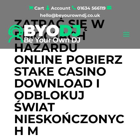
Cart
Account
01634 566119




hello@beyourowndj.co.uk
ZATRAĆ SIĘ W
EMOCJACH
HAZARDU
ONLINE POBIERZ
STAKE CASINO
DOWNLOAD I
ODBLOKUJ
ŚWIAT
NIESKOŃCZONYC
H M