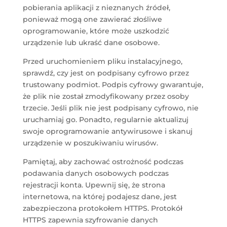
pobierania aplikacji z nieznanych źródeł,
ponieważ mogą one zawierać złośliwe
oprogramowanie, które może uszkodzić
urządzenie lub ukraść dane osobowe.
Przed uruchomieniem pliku instalacyjnego,
sprawdź, czy jest on podpisany cyfrowo przez
trustowany podmiot. Podpis cyfrowy gwarantuje,
że plik nie został zmodyfikowany przez osoby
trzecie. Jeśli plik nie jest podpisany cyfrowo, nie
uruchamiaj go. Ponadto, regularnie aktualizuj
swoje oprogramowanie antywirusowe i skanuj
urządzenie w poszukiwaniu wirusów.
Pamiętaj, aby zachować ostrożność podczas
podawania danych osobowych podczas
rejestracji konta. Upewnij się, że strona
internetowa, na której podajesz dane, jest
zabezpieczona protokołem HTTPS. Protokół
HTTPS zapewnia szyfrowanie danych