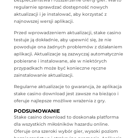
bezpieczeństwa i rozszerzenie oferty gier. Warto
regularnie sprawdzać dostępność nowych
aktualizacji i je instalować, aby korzystać z
najnowszej wersji aplikacji.
Przed wprowadzeniem aktualizacji, stake casino
testuje ją dokładnie, aby upewnić się, że nie
powoduje ona żadnych problemów z działaniem
aplikacji. Aktualizacje są zazwyczaj automatycznie
pobierane i instalowane, ale w niektórych
przypadkach może być konieczne ręczne
zainstalowanie aktualizacji.
Regularne aktualizacje to gwarancja, że aplikacja
stake casino download jest zawsze na bieżąco i
oferuje najlepsze możliwe wrażenia z gry.
PODSUMOWANIE
Stake casino download to doskonała platforma
dla wszystkich miłośników hazardu online.
Oferuje ona szeroki wybór gier, wysoki poziom