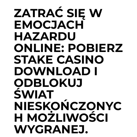
ZATRAĆ SIĘ W
EMOCJACH
HAZARDU
ONLINE: POBIERZ
STAKE CASINO
DOWNLOAD I
ODBLOKUJ
ŚWIAT
NIESKOŃCZONYC
H MOŻLIWOŚCI
WYGRANEJ.