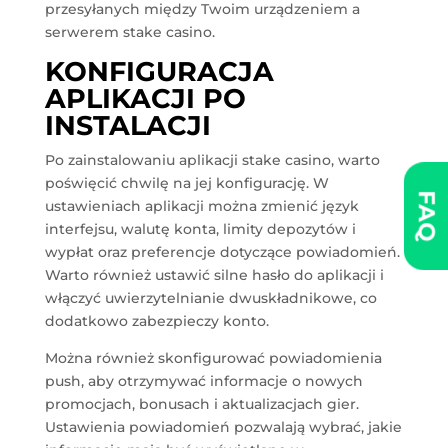
przesyłanych między Twoim urządzeniem a
serwerem stake casino.
KONFIGURACJA
APLIKACJI PO
INSTALACJI
Po zainstalowaniu aplikacji stake casino, warto
poświęcić chwilę na jej konfigurację. W
FAQ
ustawieniach aplikacji można zmienić język
interfejsu, walutę konta, limity depozytów i
wypłat oraz preferencje dotyczące powiadomień.
Warto również ustawić silne hasło do aplikacji i
włączyć uwierzytelnianie dwuskładnikowe, co
dodatkowo zabezpieczy konto.
Można również skonfigurować powiadomienia
push, aby otrzymywać informacje o nowych
promocjach, bonusach i aktualizacjach gier.
Ustawienia powiadomień pozwalają wybrać, jakie