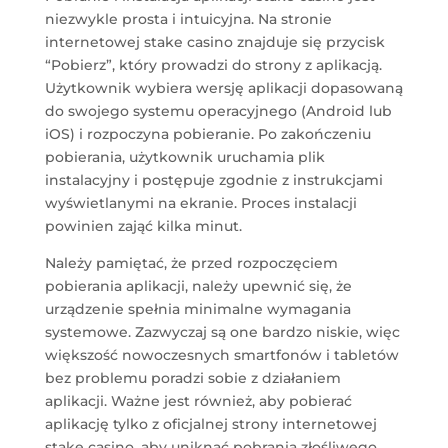
niezwykle prosta i intuicyjna. Na stronie
internetowej stake casino znajduje się przycisk
“Pobierz”, który prowadzi do strony z aplikacją.
Użytkownik wybiera wersję aplikacji dopasowaną
do swojego systemu operacyjnego (Android lub
iOS) i rozpoczyna pobieranie. Po zakończeniu
pobierania, użytkownik uruchamia plik
instalacyjny i postępuje zgodnie z instrukcjami
wyświetlanymi na ekranie. Proces instalacji
powinien zająć kilka minut.
Należy pamiętać, że przed rozpoczęciem
pobierania aplikacji, należy upewnić się, że
urządzenie spełnia minimalne wymagania
systemowe. Zazwyczaj są one bardzo niskie, więc
większość nowoczesnych smartfonów i tabletów
bez problemu poradzi sobie z działaniem
aplikacji. Ważne jest również, aby pobierać
aplikację tylko z oficjalnej strony internetowej
stake casino, aby uniknąć pobrania złośliwego