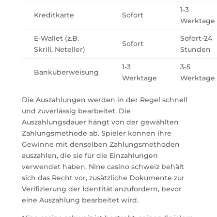
1-3
Kreditkarte
Sofort
Werktage
E-Wallet (z.B.
Sofort-24
Sofort
Skrill, Neteller)
Stunden
1-3
3-5
Banküberweisung
Werktage
Werktage
Die Auszahlungen werden in der Regel schnell
und zuverlässig bearbeitet. Die
Auszahlungsdauer hängt von der gewählten
Zahlungsmethode ab. Spieler können ihre
Gewinne mit denselben Zahlungsmethoden
auszahlen, die sie für die Einzahlungen
verwendet haben. Nine casino schweiz behält
sich das Recht vor, zusätzliche Dokumente zur
Verifizierung der Identität anzufordern, bevor
eine Auszahlung bearbeitet wird.