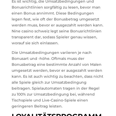
Es ist wichtig, die Umsatzbedingungen und
Bonusrichtlinien sorgfältig zu lesen, bevor man
einen Bonus annimmt. Diese Bedingungen
legen fest, wie oft der Bonusbetrag umgesetzt
werden muss, bevor er ausgezahlt werden kann.
Nine casino schweiz legt seine Bonusrichtlinien
transparent dar, sodass Spieler genau wissen,
worauf sie sich einlassen.
Die Umsatzbedingungen variieren je nach
Bonusart und -höhe. Oftmals muss der
Bonusbetrag eine bestimmte Anzahl von Malen
umgesetzt werden, bevor er ausgezahlt werden
kann. Es ist auch wichtig zu beachten, dass nicht
alle Spiele gleich zur Umsatzbedingung
beitragen. Spielautomaten tragen in der Regel
zu 100% zur Umsatzbedingung bei, während
Tischspiele und Live-Casino-Spiele einen
geringeren Beitrag leisten.