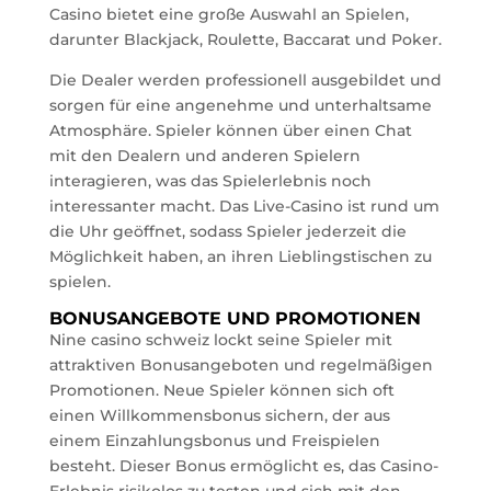
Casino bietet eine große Auswahl an Spielen,
darunter Blackjack, Roulette, Baccarat und Poker.
Die Dealer werden professionell ausgebildet und
sorgen für eine angenehme und unterhaltsame
Atmosphäre. Spieler können über einen Chat
mit den Dealern und anderen Spielern
interagieren, was das Spielerlebnis noch
interessanter macht. Das Live-Casino ist rund um
die Uhr geöffnet, sodass Spieler jederzeit die
Möglichkeit haben, an ihren Lieblingstischen zu
spielen.
BONUSANGEBOTE UND PROMOTIONEN
Nine casino schweiz lockt seine Spieler mit
attraktiven Bonusangeboten und regelmäßigen
Promotionen. Neue Spieler können sich oft
einen Willkommensbonus sichern, der aus
einem Einzahlungsbonus und Freispielen
besteht. Dieser Bonus ermöglicht es, das Casino-