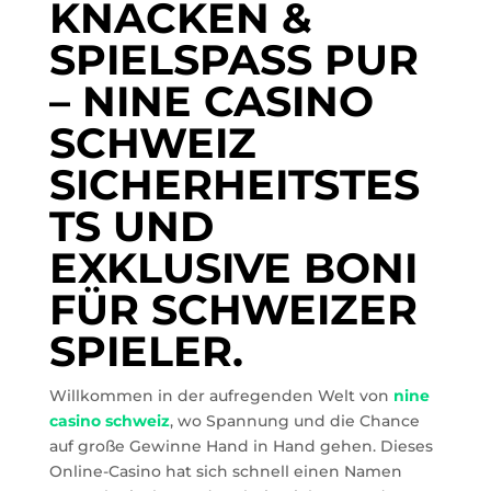
KNACKEN &
SPIELSPASS PUR –
NINE CASINO S
CHWEIZ S
ICHERHEITSTEST
S UND E
XKLUSIVE BONI F
ÜR SCHWEIZER S
PIELER.
Willkommen in der aufregenden Welt von
nine
casino schweiz
, wo Spannung und die Chance
auf große Gewinne Hand in Hand gehen. Dieses
Online-Casino hat sich schnell einen Namen