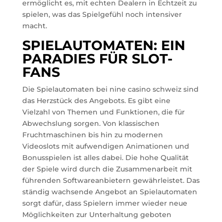
ermöglicht es, mit echten Dealern in Echtzeit zu
spielen, was das Spielgefühl noch intensiver
macht.
SPIELAUTOMATEN: EIN
PARADIES FÜR SLOT-
FANS
Die Spielautomaten bei nine casino schweiz sind
das Herzstück des Angebots. Es gibt eine
Vielzahl von Themen und Funktionen, die für
Abwechslung sorgen. Von klassischen
Fruchtmaschinen bis hin zu modernen
Videoslots mit aufwendigen Animationen und
Bonusspielen ist alles dabei. Die hohe Qualität
der Spiele wird durch die Zusammenarbeit mit
führenden Softwareanbietern gewährleistet. Das
ständig wachsende Angebot an Spielautomaten
sorgt dafür, dass Spielern immer wieder neue
Möglichkeiten zur Unterhaltung geboten