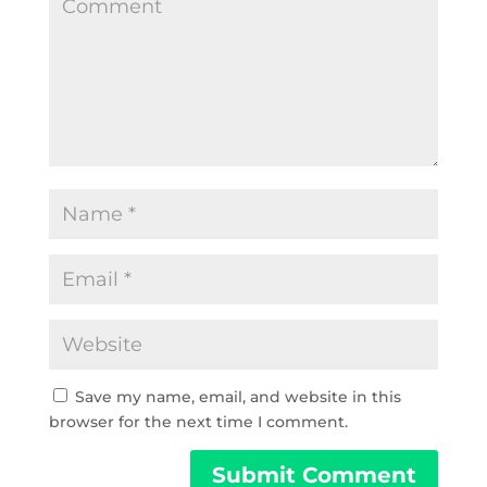
Save my name, email, and website in this
browser for the next time I comment.