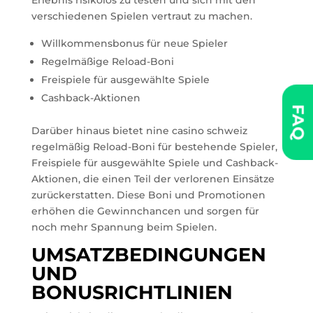
Erlebnis risikolos zu testen und sich mit den
verschiedenen Spielen vertraut zu machen.
Willkommensbonus für neue Spieler
Regelmäßige Reload-Boni
Freispiele für ausgewählte Spiele
Cashback-Aktionen
FAQ
Darüber hinaus bietet nine casino schweiz
regelmäßig Reload-Boni für bestehende Spieler,
Freispiele für ausgewählte Spiele und Cashback-
Aktionen, die einen Teil der verlorenen Einsätze
zurückerstatten. Diese Boni und Promotionen
erhöhen die Gewinnchancen und sorgen für
noch mehr Spannung beim Spielen.
UMSATZBEDINGUNGEN
UND
BONUSRICHTLINIEN