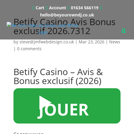
Cart
Account
01634 566119




hello@beyourowndj.co.uk
Betify Casino Avis Bonus
exclusif 2026.7312
by
steve@jmfwebdesign.co.uk
|
Mar 23, 2026
|
News
|
0 comments
Betify Casino – Avis &
Bonus exclusif (2026)
▶️
JOUER