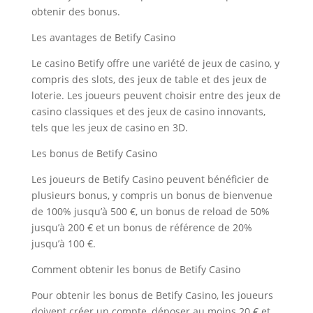
obtenir des bonus.
Les avantages de Betify Casino
Le casino Betify offre une variété de jeux de casino, y
compris des slots, des jeux de table et des jeux de
loterie. Les joueurs peuvent choisir entre des jeux de
casino classiques et des jeux de casino innovants,
tels que les jeux de casino en 3D.
Les bonus de Betify Casino
Les joueurs de Betify Casino peuvent bénéficier de
plusieurs bonus, y compris un bonus de bienvenue
de 100% jusqu’à 500 €, un bonus de reload de 50%
jusqu’à 200 € et un bonus de référence de 20%
jusqu’à 100 €.
Comment obtenir les bonus de Betify Casino
Pour obtenir les bonus de Betify Casino, les joueurs
doivent créer un compte, déposer au moins 20 € et