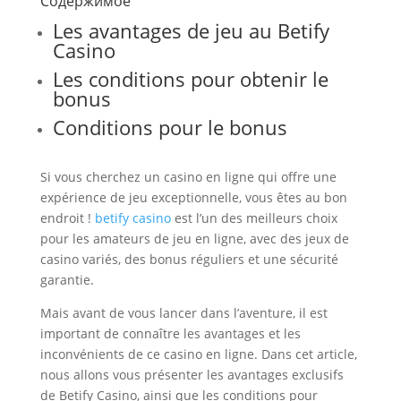
Содержимое
Les avantages de jeu au Betify
Casino
Les conditions pour obtenir le
bonus
Conditions pour le bonus
Si vous cherchez un casino en ligne qui offre une
expérience de jeu exceptionnelle, vous êtes au bon
endroit !
betify casino
est l’un des meilleurs choix
pour les amateurs de jeu en ligne, avec des jeux de
casino variés, des bonus réguliers et une sécurité
garantie.
Mais avant de vous lancer dans l’aventure, il est
important de connaître les avantages et les
inconvénients de ce casino en ligne. Dans cet article,
nous allons vous présenter les avantages exclusifs
de Betify Casino, ainsi que les conditions pour