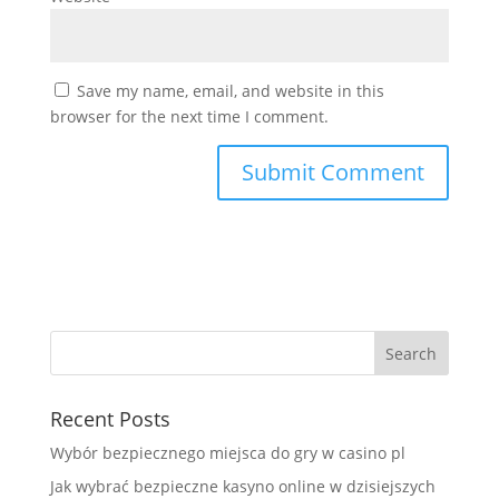
Save my name, email, and website in this
browser for the next time I comment.
Recent Posts
Wybór bezpiecznego miejsca do gry w casino pl
Jak wybrać bezpieczne kasyno online w dzisiejszych