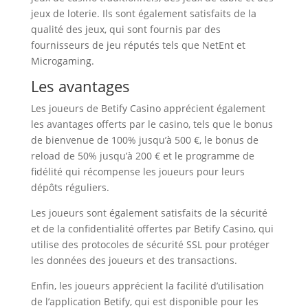
jeux de loterie. Ils sont également satisfaits de la
qualité des jeux, qui sont fournis par des
fournisseurs de jeu réputés tels que NetEnt et
Microgaming.
Les avantages
Les joueurs de Betify Casino apprécient également
les avantages offerts par le casino, tels que le bonus
de bienvenue de 100% jusqu’à 500 €, le bonus de
reload de 50% jusqu’à 200 € et le programme de
fidélité qui récompense les joueurs pour leurs
dépôts réguliers.
Les joueurs sont également satisfaits de la sécurité
et de la confidentialité offertes par Betify Casino, qui
utilise des protocoles de sécurité SSL pour protéger
les données des joueurs et des transactions.
Enfin, les joueurs apprécient la facilité d’utilisation
de l’application Betify, qui est disponible pour les