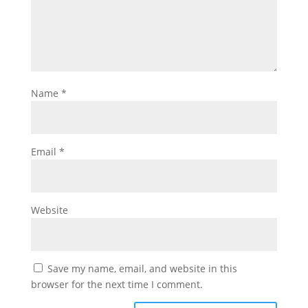
Name
*
Email
*
Website
Save my name, email, and website in this
browser for the next time I comment.