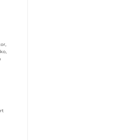
or,
ko,
m
z
rt