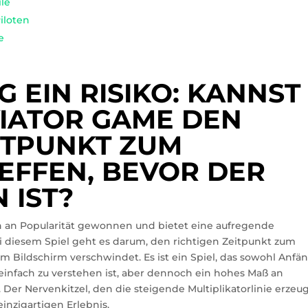
ile
iloten
e
G EIN RISIKO: KANNST
VIATOR GAME DEN
ITPUNKT ZUM
EFFEN, BEVOR DER
 IST?
n an Popularität gewonnen und bietet eine aufregende
ei diesem Spiel geht es darum, den richtigen Zeitpunkt zum
m Bildschirm verschwindet. Es ist ein Spiel, das sowohl Anfä
s einfach zu verstehen ist, aber dennoch ein hohes Maß an
er Nervenkitzel, den die steigende Multiplikatorlinie erzeug
inzigartigen Erlebnis.