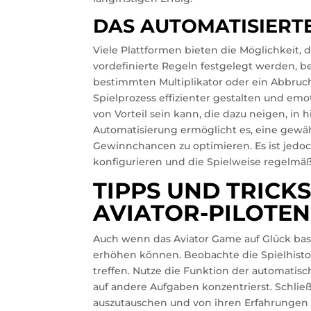
DAS AUTOMATISIERTE
Viele Plattformen bieten die Möglichkeit, 
vordefinierte Regeln festgelegt werden, b
bestimmten Multiplikator oder ein Abbruc
Spielprozess effizienter gestalten und em
von Vorteil sein kann, die dazu neigen, in
Automatisierung ermöglicht es, eine gewä
Gewinnchancen zu optimieren. Es ist jedoch
konfigurieren und die Spielweise regelmäß
TIPPS UND TRICK
AVIATOR-PILOTEN
Auch wenn das Aviator Game auf Glück basi
erhöhen können. Beobachte die Spielhisto
treffen. Nutze die Funktion der automati
auf andere Aufgaben konzentrierst. Schli
auszutauschen und von ihren Erfahrungen 