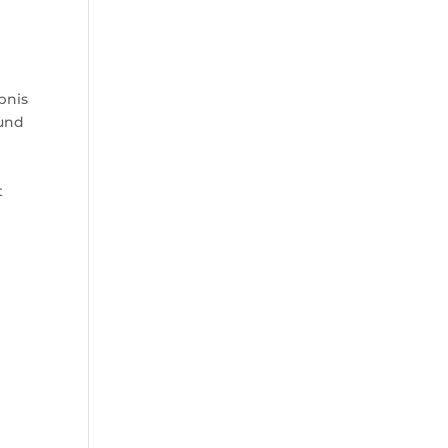
bnis
 und
t