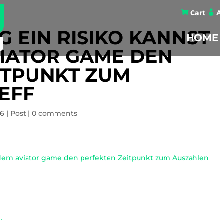
Cart
A


G EIN RISIKO KANNST
HOME
VIATOR GAME DEN
ITPUNKT ZUM
EFF
26
|
Post
|
0 comments
t dem aviator game den perfekten Zeitpunkt zum Auszahlen