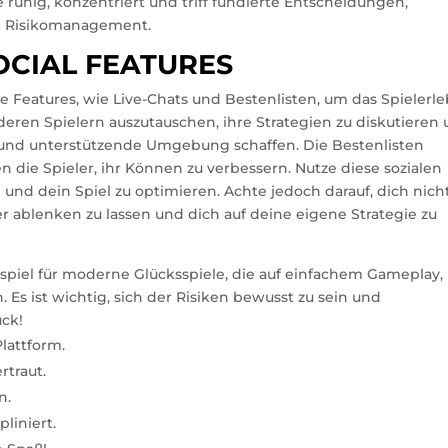
be ruhig, konzentriert und triff fundierte Entscheidungen,
em Risikomanagement.
OCIAL FEATURES
le Features, wie Live-Chats und Bestenlisten, um das Spielerle
nderen Spielern auszutauschen, ihre Strategien zu diskutieren
e und unterstützende Umgebung schaffen. Die Bestenlisten
die Spieler, ihr Können zu verbessern. Nutze diese sozialen
und dein Spiel zu optimieren. Achte jedoch darauf, dich nich
r ablenken zu lassen und dich auf deine eigene Strategie zu
ispiel für moderne Glücksspiele, die auf einfachem Gameplay,
 Es ist wichtig, sich der Risiken bewusst zu sein und
ück!
Plattform.
rtraut.
n.
liniert.