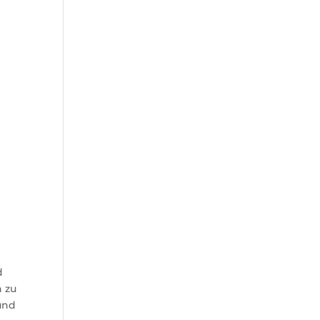
d
n zu
 und