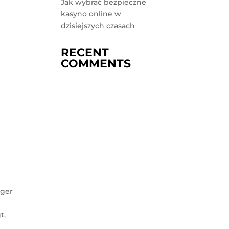
Jak wybrać bezpieczne
kasyno online w
dzisiejszych czasach
RECENT
COMMENTS
nger
t,