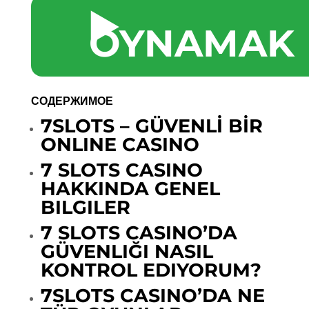
▶️
OYNAMAK
СОДЕРЖИМОЕ
7SLOTS – GÜVENLİ BİR
ONLINE CASINO
7 SLOTS CASINO
HAKKINDA GENEL
BILGILER
7 SLOTS CASINO’DA
GÜVENLIĞI NASIL
KONTROL EDIYORUM?
7SLOTS CASINO’DA NE