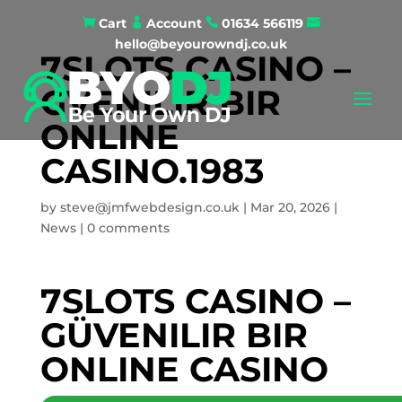
Cart
Account
01634 566119




hello@beyourowndj.co.uk
7SLOTS CASINO –
GVENILIR BIR
ONLINE
CASINO.1983
by
steve@jmfwebdesign.co.uk
|
Mar 20, 2026
|
News
|
0 comments
7SLOTS CASINO –
GÜVENILIR BIR
ONLINE CASINO