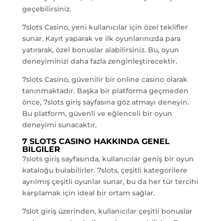
geçebilirsiniz.
7slots Casino, yeni kullanıcılar için özel teklifler
sunar. Kayıt yaparak ve ilk oyunlarınızda para
yatırarak, özel bonuslar alabilirsiniz. Bu, oyun
deneyiminizi daha fazla zenginleştirecektir.
7slots Casino, güvenilir bir online casino olarak
tanınmaktadır. Başka bir platforma geçmeden
önce, 7slots giriş sayfasına göz atmayı deneyin.
Bu platform, güvenli ve eğlenceli bir oyun
deneyimi sunacaktır.
7 SLOTS CASINO HAKKINDA GENEL
BILGILER
7slots giriş sayfasında, kullanıcılar geniş bir oyun
kataloğu bulabilirler. 7slots, çeşitli kategorilere
ayrılmış çeşitli oyunlar sunar, bu da her tür tercihi
karşılamak için ideal bir ortam sağlar.
7slot giriş üzerinden, kullanıcılar çeşitli bonuslar