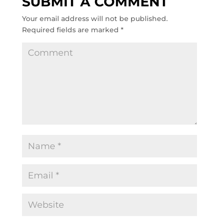
SUBMIT A COMMENT
Your email address will not be published.
Required fields are marked
*