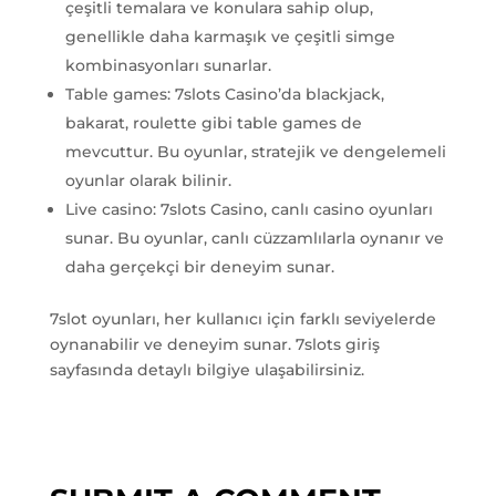
çeşitli temalara ve konulara sahip olup,
genellikle daha karmaşık ve çeşitli simge
kombinasyonları sunarlar.
Table games: 7slots Casino’da blackjack,
bakarat, roulette gibi table games de
mevcuttur. Bu oyunlar, stratejik ve dengelemeli
oyunlar olarak bilinir.
Live casino: 7slots Casino, canlı casino oyunları
sunar. Bu oyunlar, canlı cüzzamlılarla oynanır ve
daha gerçekçi bir deneyim sunar.
7slot oyunları, her kullanıcı için farklı seviyelerde
oynanabilir ve deneyim sunar. 7slots giriş
sayfasında detaylı bilgiye ulaşabilirsiniz.