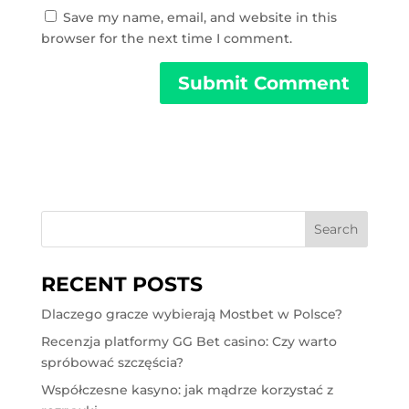
Save my name, email, and website in this
browser for the next time I comment.
RECENT POSTS
Dlaczego gracze wybierają Mostbet w Polsce?
Recenzja platformy GG Bet casino: Czy warto
spróbować szczęścia?
Współczesne kasyno: jak mądrze korzystać z