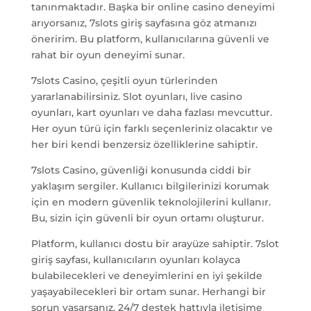
tanınmaktadır. Başka bir online casino deneyimi
arıyorsanız, 7slots giriş sayfasına göz atmanızı
öneririm. Bu platform, kullanıcılarına güvenli ve
rahat bir oyun deneyimi sunar.
7slots Casino, çeşitli oyun türlerinden
yararlanabilirsiniz. Slot oyunları, live casino
oyunları, kart oyunları ve daha fazlası mevcuttur.
Her oyun türü için farklı seçenleriniz olacaktır ve
her biri kendi benzersiz özelliklerine sahiptir.
7slots Casino, güvenliği konusunda ciddi bir
yaklaşım sergiler. Kullanıcı bilgilerinizi korumak
için en modern güvenlik teknolojilerini kullanır.
Bu, sizin için güvenli bir oyun ortamı oluşturur.
Platform, kullanıcı dostu bir arayüze sahiptir. 7slot
giriş sayfası, kullanıcıların oyunları kolayca
bulabilecekleri ve deneyimlerini en iyi şekilde
yaşayabilecekleri bir ortam sunar. Herhangi bir
sorun yaşarsanız, 24/7 destek hattıyla iletişime