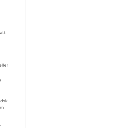
att
ller
m
ndsk
om
.