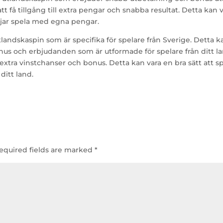
tt få tillgång till extra pengar och snabba resultat. Detta kan 
örjar spela med egna pengar.
 utlandskaspin som är specifika för spelare från Sverige. Detta k
bonus och erbjudanden som är utformade för spelare från ditt l
ll extra vinstchanser och bonus. Detta kan vara en bra sätt att s
ditt land.
equired fields are marked
*