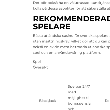
Det bör också ha en välutrustad kundtjänst 
kolla på dessa aspekter för att säkerställa a
REKOMMENDERAD
SPELARE
Bästa utländska casino för svenska spelare
utan insättningskrav, vilket gör att du kan
också en av de mest betrodda utländska sp
spel och en användarvänlig plattform.
Spel
Översikt
Spelbar 24/7
med
möjlighet till
Blackjack
Ro
bonuspenslar
och