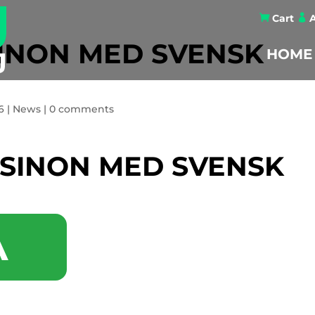
Cart
A


INON MED SVENSK
HOME
6
|
News
|
0 comments
SINON MED SVENSK
A