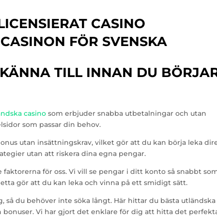
LICENSIERAT CASINO
CASINON FÖR SVENSKA
T KÄNNA TILL INNAN DU BÖRJA
ändska casino
som erbjuder snabba utbetalningar och utan
elsidor som passar din behov.
nus utan insättningskrav, vilket gör att du kan börja leka dire
rategier utan att riskera dina egna pengar.
faktorerna för oss. Vi vill se pengar i ditt konto så snabbt so
Detta gör att du kan leka och vinna på ett smidigt sätt.
g, så du behöver inte söka långt. Här hittar du bästa utländska
onuser. Vi har gjort det enklare för dig att hitta det perfekt