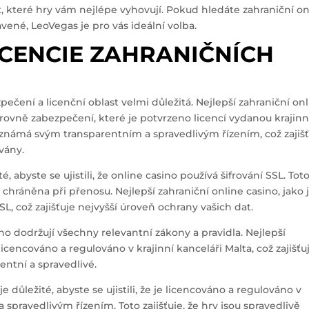
it, které hry vám nejlépe vyhovují. Pokud hledáte zahraniční on
avené, LeoVegas je pro vás ideální volba.
ICENCIE ZAHRANIČNÍCH
pečení a licenční oblast velmi důležitá. Nejlepší zahraniční on
 úrovně zabezpečení, které je potvrzeno licencí vydanou krajinn
e známá svým transparentním a spravedlivým řízením, což zajišť
vány.
 abyste se ujistili, že online casino používá šifrování SSL. Tot
u chráněna při přenosu. Nejlepší zahraniční online casino, jako 
L, což zajišťuje nejvyšší úroveň ochrany vašich dat.
sino dodržují všechny relevantní zákony a pravidla. Nejlepší
licencováno a regulováno v krajinní kanceláři Malta, což zajišťuj
entní a spravedlivé.
 důležité, abyste se ujistili, že je licencováno a regulováno v
spravedlivým řízením. Toto zajišťuje, že hry jsou spravedlivě