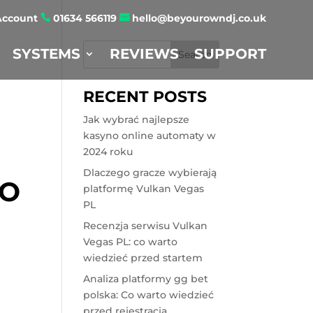
ccount
01634 566119
hello@beyourowndj.co.uk


SYSTEMS
REVIEWS
SUPPORT
RECENT POSTS
Jak wybrać najlepsze
kasyno online automaty w
2024 roku
Dlaczego gracze wybierają
NO
platformę Vulkan Vegas
PL
Recenzja serwisu Vulkan
Vegas PL: co warto
wiedzieć przed startem
Analiza platformy gg bet
polska: Co warto wiedzieć
przed rejestracją