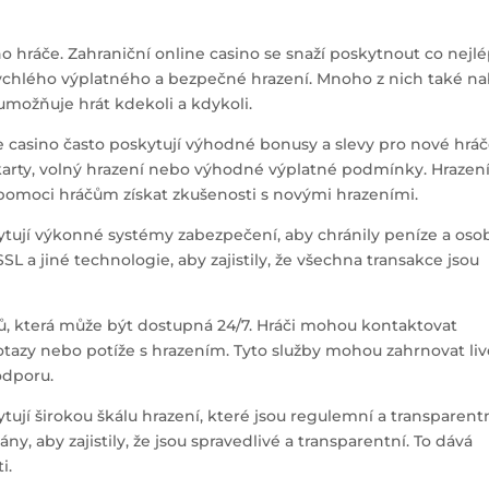
ho hráče. Zahraniční online casino se snaží poskytnout co nejl
rychlého výplatného a bezpečné hrazení. Mnoho z nich také na
umožňuje hrát kdekoli a kdykoli.
ne casino často poskytují výhodné bonusy a slevy pro nové hráč
arty, volný hrazení nebo výhodné výplatné podmínky. Hrazení
pomoci hráčům získat zkušenosti s novými hrazeními.
kytují výkonné systémy zabezpečení, aby chránily peníze a oso
SL a jiné technologie, aby zajistily, že všechna transakce jsou
, která může být dostupná 24/7. Hráči mohou kontaktovat
tazy nebo potíže s hrazením. Tyto služby mohou zahrnovat liv
odporu.
tují širokou škálu hrazení, které jsou regulemní a transparentn
y, aby zajistily, že jsou spravedlivé a transparentní. To dává
i.