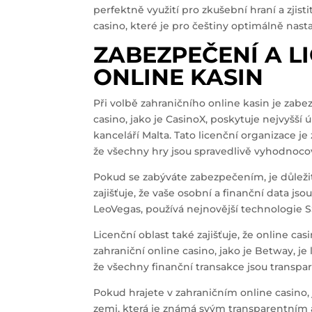
perfektně využití pro zkušební hraní a zjist
casino, které je pro češtiny optimálně nast
ZABEZPEČENÍ A L
ONLINE KASIN
Při volbě zahraničního online kasin je zabez
casino, jako je CasinoX, poskytuje nejvyšší
kanceláří Malta. Tato licenční organizace j
že všechny hry jsou spravedlivě vyhodnoco
Pokud se zabýváte zabezpečením, je důležité,
zajišťuje, že vaše osobní a finanční data jso
LeoVegas, používá nejnovější technologie SS
Licenční oblast také zajišťuje, že online ca
zahraniční online casino, jako je Betway, je 
že všechny finanční transakce jsou transpar
Pokud hrajete v zahraničním online casino, je
zemi, která je známá svým transparentním a 