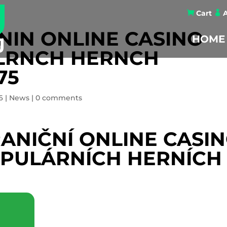
Cart
A


NIN ONLINE CASINO
HOME
LRNCH HERNCH
75
6
|
News
|
0 comments
ANIČNÍ ONLINE CASI
OPULÁRNÍCH HERNÍCH