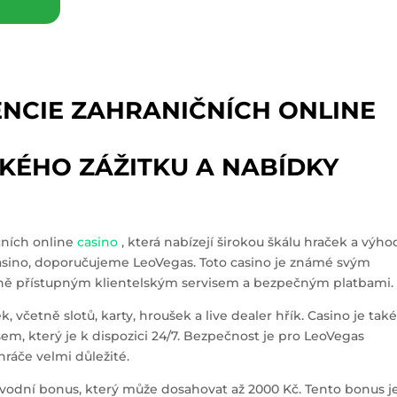
ENCIE ZAHRANIČNÍCH ONLINE
KÉHO ZÁŽITKU A NABÍDKY
čních online
casino
, která nabízejí širokou škálu hraček a výho
casino, doporučujeme LeoVegas. Toto casino je známé svým
ně přístupným klientelským servisem a bezpečným platbami.
 včetně slotů, karty, hroušek a live dealer hřík. Casino je tak
, který je k dispozici 24/7. Bezpečnost je pro LeoVegas
ráče velmi důležité.
úvodní bonus, který může dosahovat až 2000 Kč. Tento bonus j