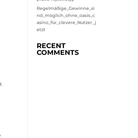
Regelmäßige_Gewinne_si
nd_möglich_ohne_oasis_c
asino_für_clevere_Nutzer_j
etzt
RECENT
COMMENTS
d.
é
e