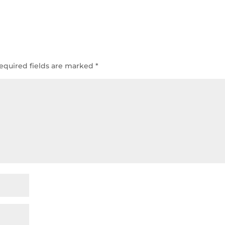
equired fields are marked
*