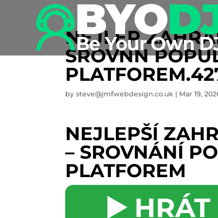
NEJLEP ZAHRA
SROVNN POPU
PLATFOREM.42
by
steve@jmfwebdesign.co.uk
|
Mar 19, 202
NEJLEPŠÍ ZAHR
– SROVNÁNÍ P
PLATFOREM
▶️ HRÁT