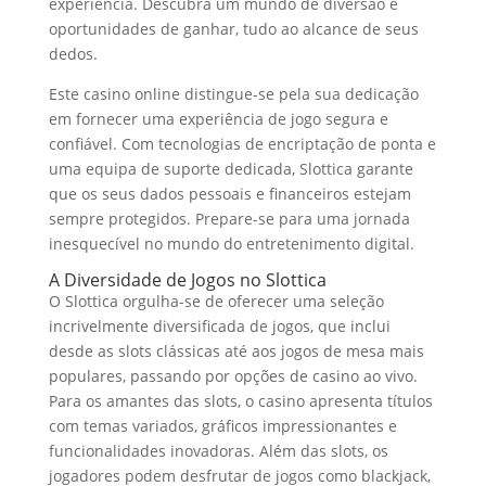
experiência. Descubra um mundo de diversão e
oportunidades de ganhar, tudo ao alcance de seus
dedos.
Este casino online distingue-se pela sua dedicação
em fornecer uma experiência de jogo segura e
confiável. Com tecnologias de encriptação de ponta e
uma equipa de suporte dedicada, Slottica garante
que os seus dados pessoais e financeiros estejam
sempre protegidos. Prepare-se para uma jornada
inesquecível no mundo do entretenimento digital.
A Diversidade de Jogos no Slottica
O Slottica orgulha-se de oferecer uma seleção
incrivelmente diversificada de jogos, que inclui
desde as slots clássicas até aos jogos de mesa mais
populares, passando por opções de casino ao vivo.
Para os amantes das slots, o casino apresenta títulos
com temas variados, gráficos impressionantes e
funcionalidades inovadoras. Além das slots, os
jogadores podem desfrutar de jogos como blackjack,