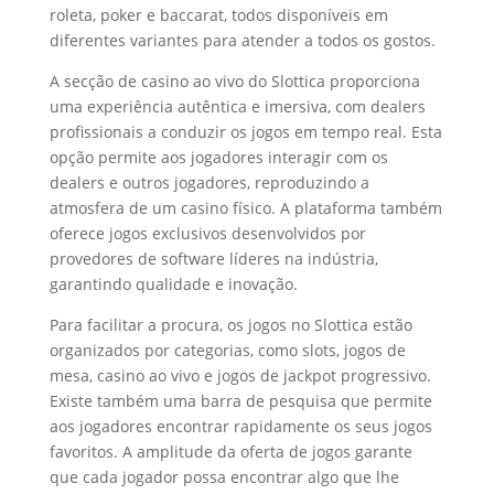
roleta, poker e baccarat, todos disponíveis em
diferentes variantes para atender a todos os gostos.
A secção de casino ao vivo do Slottica proporciona
uma experiência autêntica e imersiva, com dealers
profissionais a conduzir os jogos em tempo real. Esta
opção permite aos jogadores interagir com os
dealers e outros jogadores, reproduzindo a
atmosfera de um casino físico. A plataforma também
oferece jogos exclusivos desenvolvidos por
provedores de software líderes na indústria,
garantindo qualidade e inovação.
Para facilitar a procura, os jogos no Slottica estão
organizados por categorias, como slots, jogos de
mesa, casino ao vivo e jogos de jackpot progressivo.
Existe também uma barra de pesquisa que permite
aos jogadores encontrar rapidamente os seus jogos
favoritos. A amplitude da oferta de jogos garante
que cada jogador possa encontrar algo que lhe