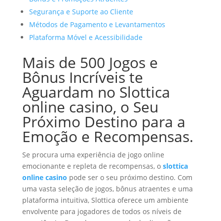
Segurança e Suporte ao Cliente
Métodos de Pagamento e Levantamentos
Plataforma Móvel e Acessibilidade
Mais de 500 Jogos e
Bônus Incríveis te
Aguardam no Slottica
online casino, o Seu
Próximo Destino para a
Emoção e Recompensas.
Se procura uma experiência de jogo online
emocionante e repleta de recompensas, o
slottica
online casino
pode ser o seu próximo destino. Com
uma vasta seleção de jogos, bônus atraentes e uma
plataforma intuitiva, Slottica oferece um ambiente
envolvente para jogadores de todos os níveis de