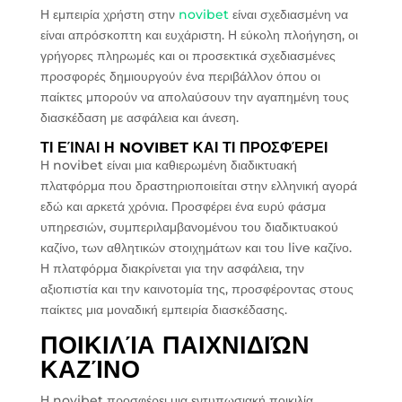
Η εμπειρία χρήστη στην
novibet
είναι σχεδιασμένη να
είναι απρόσκοπτη και ευχάριστη. Η εύκολη πλοήγηση, οι
γρήγορες πληρωμές και οι προσεκτικά σχεδιασμένες
προσφορές δημιουργούν ένα περιβάλλον όπου οι
παίκτες μπορούν να απολαύσουν την αγαπημένη τους
διασκέδαση με ασφάλεια και άνεση.
ΤΙ ΕΊΝΑΙ Η NOVIBET ΚΑΙ ΤΙ ΠΡΟΣΦΈΡΕΙ
Η novibet είναι μια καθιερωμένη διαδικτυακή
πλατφόρμα που δραστηριοποιείται στην ελληνική αγορά
εδώ και αρκετά χρόνια. Προσφέρει ένα ευρύ φάσμα
υπηρεσιών, συμπεριλαμβανομένου του διαδικτυακού
καζίνο, των αθλητικών στοιχημάτων και του live καζίνο.
Η πλατφόρμα διακρίνεται για την ασφάλεια, την
αξιοπιστία και την καινοτομία της, προσφέροντας στους
παίκτες μια μοναδική εμπειρία διασκέδασης.
ΠΟΙΚΙΛΊΑ ΠΑΙΧΝΙΔΙΏΝ
ΚΑΖΊΝΟ
Η novibet προσφέρει μια εντυπωσιακή ποικιλία