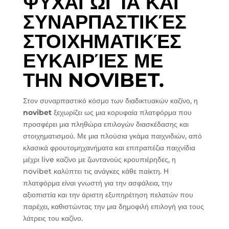
ΨΥΧΑΓΩΓΊΑ ΚΑΙ
ΣΥΝΑΡΠΑΣΤΙΚΈΣ
ΣΤΟΙΧΗΜΑΤΙΚΈΣ
ΕΥΚΑΙΡΊΕΣ ΜΕ
ΤΗΝ NOVIBET.
Στον συναρπαστικό κόσμο των διαδικτυακών καζίνο, η
novibet
ξεχωρίζει ως μια κορυφαία πλατφόρμα που
προσφέρει μια πληθώρα επιλογών διασκέδασης και
στοιχηματισμού. Με μια πλούσια γκάμα παιχνιδιών, από
κλασικά φρουτομηχανήματα και επιτραπέζια παιχνίδια
μέχρι live καζίνο με ζωντανούς κρουπιέρηδες, η
novibet καλύπτει τις ανάγκες κάθε παίκτη. Η
πλατφόρμα είναι γνωστή για την ασφάλεια, την
αξιοπιστία και την άριστη εξυπηρέτηση πελατών που
παρέχει, καθιστώντας την μια δημοφιλή επιλογή για τους
λάτρεις του καζίνο.