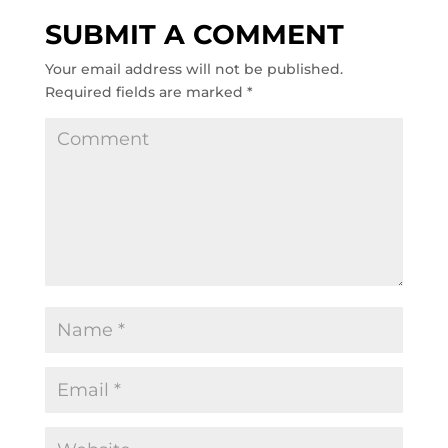
SUBMIT A COMMENT
Your email address will not be published.
Required fields are marked
*