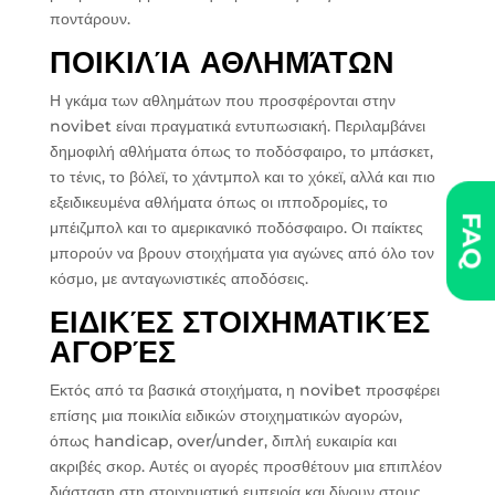
ποντάρουν.
ΠΟΙΚΙΛΊΑ ΑΘΛΗΜΆΤΩΝ
Η γκάμα των αθλημάτων που προσφέρονται στην
novibet είναι πραγματικά εντυπωσιακή. Περιλαμβάνει
δημοφιλή αθλήματα όπως το ποδόσφαιρο, το μπάσκετ,
το τένις, το βόλεϊ, το χάντμπολ και το χόκεϊ, αλλά και πιο
εξειδικευμένα αθλήματα όπως οι ιπποδρομίες, το
FAQ
μπέιζμπολ και το αμερικανικό ποδόσφαιρο. Οι παίκτες
μπορούν να βρουν στοιχήματα για αγώνες από όλο τον
κόσμο, με ανταγωνιστικές αποδόσεις.
ΕΙΔΙΚΈΣ ΣΤΟΙΧΗΜΑΤΙΚΈΣ
ΑΓΟΡΈΣ
Εκτός από τα βασικά στοιχήματα, η novibet προσφέρει
επίσης μια ποικιλία ειδικών στοιχηματικών αγορών,
όπως handicap, over/under, διπλή ευκαιρία και
ακριβές σκορ. Αυτές οι αγορές προσθέτουν μια επιπλέον
διάσταση στη στοιχηματική εμπειρία και δίνουν στους