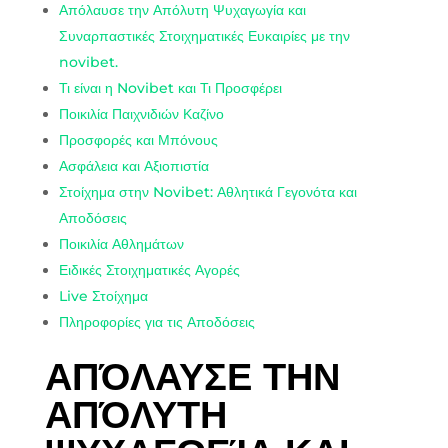
Απόλαυσε την Απόλυτη Ψυχαγωγία και
Συναρπαστικές Στοιχηματικές Ευκαιρίες με την
novibet.
Τι είναι η Novibet και Τι Προσφέρει
Ποικιλία Παιχνιδιών Καζίνο
Προσφορές και Μπόνους
Ασφάλεια και Αξιοπιστία
Στοίχημα στην Novibet: Αθλητικά Γεγονότα και
Αποδόσεις
Ποικιλία Αθλημάτων
Ειδικές Στοιχηματικές Αγορές
Live Στοίχημα
Πληροφορίες για τις Αποδόσεις
ΑΠΌΛΑΥΣΕ ΤΗΝ
ΑΠΌΛΥΤΗ