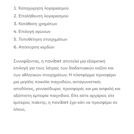
Καταχώρηση λογαριασμού
Επαλήθευση λογαριασμού
Κατάθεση χρημάτων
Επιλογή αγώνων
Τοποθέτηση στοιχημάτων
Απόσυρση κερδών
Συνοψίζοντας, η novibet αποτελεί μια εξαιρετική
επιλογή για τους λάτρεις των διαδικτυακών καζίνο και
των αθλητικών στοιχημάτων. Η πλατφόρμα προσφέρει
μια μεγάλη ποικιλία παιχνιδιών, ανταγωνιστικές
αποδόσεις, γενναιόδωρες προσφορές και μια ασφαλή και
αξιόπιστη εμπειρία παιχνιδιού. Είτε είστε αρχάριος είτε
έμπειρος παίκτης, η novibet έχει κάτι να προσφέρει σε
όλους.