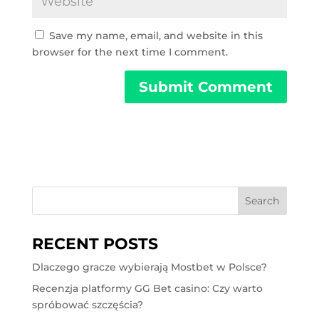
Save my name, email, and website in this
browser for the next time I comment.
RECENT POSTS
Dlaczego gracze wybierają Mostbet w Polsce?
Recenzja platformy GG Bet casino: Czy warto
spróbować szczęścia?