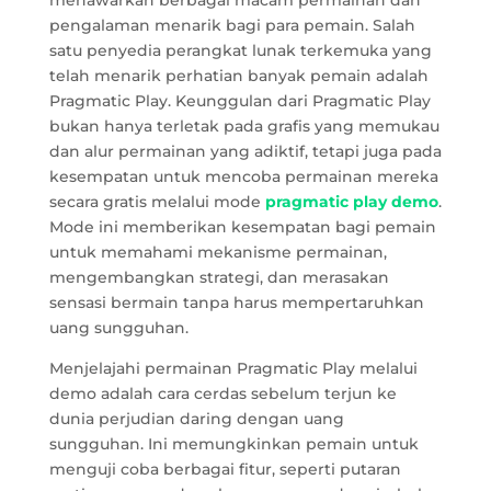
menawarkan berbagai macam permainan dan
pengalaman menarik bagi para pemain. Salah
satu penyedia perangkat lunak terkemuka yang
telah menarik perhatian banyak pemain adalah
Pragmatic Play. Keunggulan dari Pragmatic Play
bukan hanya terletak pada grafis yang memukau
dan alur permainan yang adiktif, tetapi juga pada
kesempatan untuk mencoba permainan mereka
secara gratis melalui mode
pragmatic play demo
.
Mode ini memberikan kesempatan bagi pemain
untuk memahami mekanisme permainan,
mengembangkan strategi, dan merasakan
sensasi bermain tanpa harus mempertaruhkan
uang sungguhan.
Menjelajahi permainan Pragmatic Play melalui
demo adalah cara cerdas sebelum terjun ke
dunia perjudian daring dengan uang
sungguhan. Ini memungkinkan pemain untuk
menguji coba berbagai fitur, seperti putaran