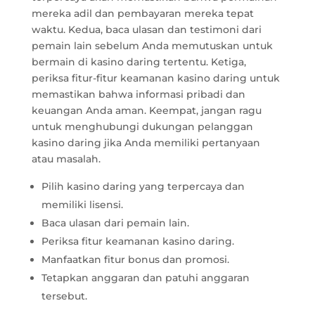
mereka adil dan pembayaran mereka tepat
waktu. Kedua, baca ulasan dan testimoni dari
pemain lain sebelum Anda memutuskan untuk
bermain di kasino daring tertentu. Ketiga,
periksa fitur-fitur keamanan kasino daring untuk
memastikan bahwa informasi pribadi dan
keuangan Anda aman. Keempat, jangan ragu
untuk menghubungi dukungan pelanggan
kasino daring jika Anda memiliki pertanyaan
atau masalah.
Pilih kasino daring yang terpercaya dan
memiliki lisensi.
Baca ulasan dari pemain lain.
Periksa fitur keamanan kasino daring.
Manfaatkan fitur bonus dan promosi.
Tetapkan anggaran dan patuhi anggaran
tersebut.