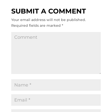
SUBMIT A COMMENT
Your email address will not be published.
Required fields are marked
*