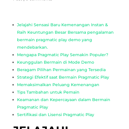
Jelajahi Sensasi Baru Kemenangan Instan &
Raih Keuntungan Besar Bersama pengalaman
bermain pragmatic play demo yang
mendebarkan.
Mengapa Pragmatic Play Semakin Populer?
Keunggulan Bermain di Mode Demo
Beragam Pilihan Permainan yang Tersedia
Strategi Efektif saat Bermain Pragmatic Play
Memaksimalkan Peluang Kemenangan
Tips Tambahan untuk Pemain
Keamanan dan Kepercayaan dalam Bermain
Pragmatic Play
Sertifikasi dan Lisensi Pragmatic Play