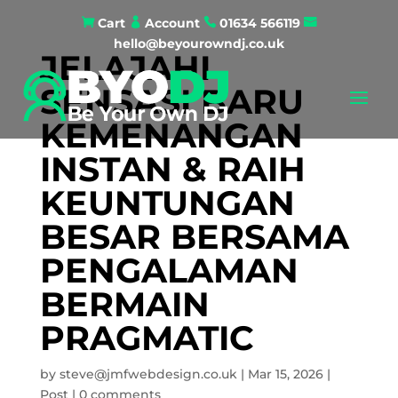
Cart
Account
01634 566119




hello@beyourowndj.co.uk
JELAJAHI
SENSASI BARU
KEMENANGAN
INSTAN & RAIH
KEUNTUNGAN
BESAR BERSAMA
PENGALAMAN
BERMAIN
PRAGMATIC
by
steve@jmfwebdesign.co.uk
|
Mar 15, 2026
|
Post
|
0 comments