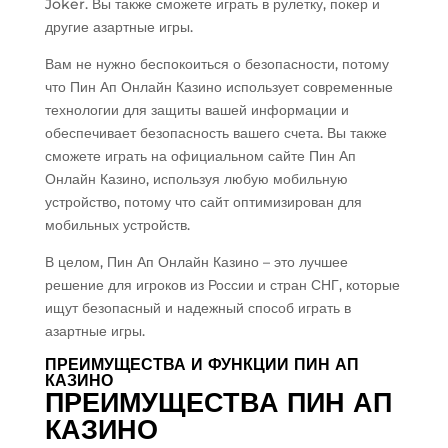
Joker. Вы также сможете играть в рулетку, покер и
другие азартные игры.
Вам не нужно беспокоиться о безопасности, потому
что Пин Ап Онлайн Казино использует современные
технологии для защиты вашей информации и
обеспечивает безопасность вашего счета. Вы также
сможете играть на официальном сайте Пин Ап
Онлайн Казино, используя любую мобильную
устройство, потому что сайт оптимизирован для
мобильных устройств.
В целом, Пин Ап Онлайн Казино – это лучшее
решение для игроков из России и стран СНГ, которые
ищут безопасный и надежный способ играть в
азартные игры.
ПРЕИМУЩЕСТВА И ФУНКЦИИ ПИН АП
КАЗИНО
ПРЕИМУЩЕСТВА ПИН АП
КАЗИНО