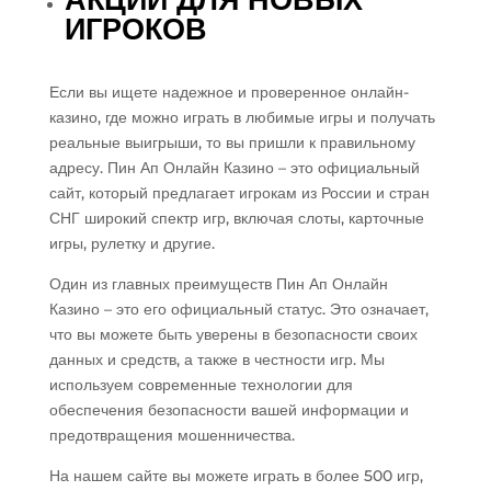
ИГРОКОВ
Если вы ищете надежное и проверенное онлайн-
казино, где можно играть в любимые игры и получать
реальные выигрыши, то вы пришли к правильному
адресу. Пин Ап Онлайн Казино – это официальный
сайт, который предлагает игрокам из России и стран
СНГ широкий спектр игр, включая слоты, карточные
игры, рулетку и другие.
Один из главных преимуществ Пин Ап Онлайн
Казино – это его официальный статус. Это означает,
что вы можете быть уверены в безопасности своих
данных и средств, а также в честности игр. Мы
используем современные технологии для
обеспечения безопасности вашей информации и
предотвращения мошенничества.
На нашем сайте вы можете играть в более 500 игр,