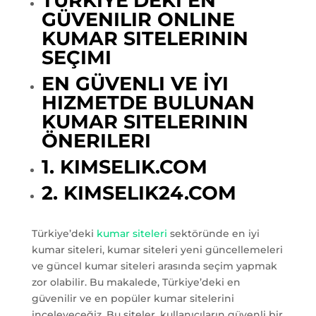
TÜRKIYE’DEKI EN
GÜVENILIR ONLINE
KUMAR SITELERININ
SEÇIMI
EN GÜVENLI VE İYI
HIZMETDE BULUNAN
KUMAR SITELERININ
ÖNERILERI
1. KIMSELIK.COM
2. KIMSELIK24.COM
Türkiye’deki
kumar siteleri
sektöründe en iyi
kumar siteleri, kumar siteleri yeni güncellemeleri
ve güncel kumar siteleri arasında seçim yapmak
zor olabilir. Bu makalede, Türkiye’deki en
güvenilir ve en popüler kumar sitelerini
inceleyeceğiz. Bu siteler, kullanıcıların güvenli bir