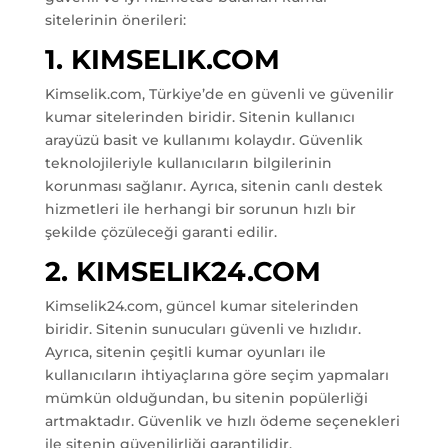
sitelerinin önerileri:
1. KIMSELIK.COM
Kimselik.com, Türkiye’de en güvenli ve güvenilir
kumar sitelerinden biridir. Sitenin kullanıcı
arayüzü basit ve kullanımı kolaydır. Güvenlik
teknolojileriyle kullanıcıların bilgilerinin
korunması sağlanır. Ayrıca, sitenin canlı destek
hizmetleri ile herhangi bir sorunun hızlı bir
şekilde çözüleceği garanti edilir.
2. KIMSELIK24.COM
Kimselik24.com, güncel kumar sitelerinden
biridir. Sitenin sunucuları güvenli ve hızlıdır.
Ayrıca, sitenin çeşitli kumar oyunları ile
kullanıcıların ihtiyaçlarına göre seçim yapmaları
mümkün olduğundan, bu sitenin popülerliği
artmaktadır. Güvenlik ve hızlı ödeme seçenekleri
ile sitenin güvenilirliği garantilidir.