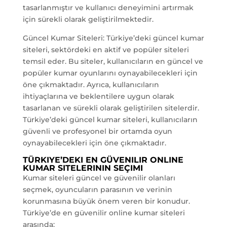
tasarlanmıştır ve kullanıcı deneyimini artırmak
için sürekli olarak geliştirilmektedir.
Güncel Kumar Siteleri: Türkiye’deki güncel kumar
siteleri, sektördeki en aktif ve popüler siteleri
temsil eder. Bu siteler, kullanıcıların en güncel ve
popüler kumar oyunlarını oynayabilecekleri için
öne çıkmaktadır. Ayrıca, kullanıcıların
ihtiyaçlarına ve beklentilere uygun olarak
tasarlanan ve sürekli olarak geliştirilen sitelerdir.
Türkiye’deki güncel kumar siteleri, kullanıcıların
güvenli ve profesyonel bir ortamda oyun
oynayabilecekleri için öne çıkmaktadır.
TÜRKIYE’DEKI EN GÜVENILIR ONLINE
KUMAR SITELERININ SEÇIMI
Kumar siteleri güncel ve güvenilir olanları
seçmek, oyuncuların parasının ve verinin
korunmasına büyük önem veren bir konudur.
Türkiye’de en güvenilir online kumar siteleri
arasında: