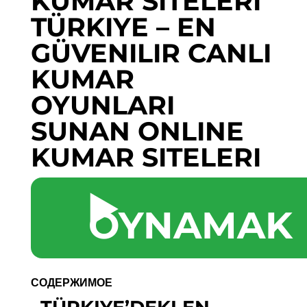
KUMAR SITELERI
TÜRKIYE – EN
GÜVENILIR CANLI
KUMAR
OYUNLARI
SUNAN ONLINE
KUMAR SITELERI
▶️
OYNAMAK
СОДЕРЖИМОЕ