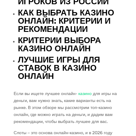
ИГРОКОВ ИЗ РОССИИ
КАК ВЫБРАТЬ КАЗИНО
ОНЛАЙН: КРИТЕРИИ И
РЕКОМЕНДАЦИИ
КРИТЕРИИ ВЫБОРА
КАЗИНО ОНЛАЙН
ЛУЧШИЕ ИГРЫ ДЛЯ
СТАВОК В КАЗИНО
ОНЛАЙН
Если вы ищете лучшее онлайн-
казино
для игры на
деньги, вам нужно знать, какие варианты есть на
рынке. В этом обзоре мы рассмотрим топ-казино
онлайн, где можно играть на деньги, и дадим вам
рекомендации, чтобы выбрать лучшее для вас.
Слоты – это основа онлайн-казино, и в 2026 году