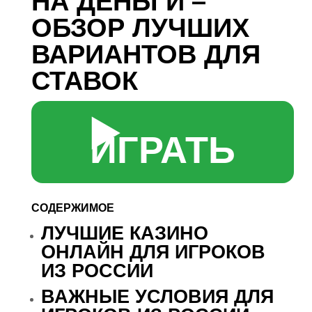
НА ДЕНЬГИ –
ОБЗОР ЛУЧШИХ
ВАРИАНТОВ ДЛЯ
СТАВОК
▶️
ИГРАТЬ
СОДЕРЖИМОЕ
ЛУЧШИЕ КАЗИНО
ОНЛАЙН ДЛЯ ИГРОКОВ
ИЗ РОССИИ
ВАЖНЫЕ УСЛОВИЯ ДЛЯ