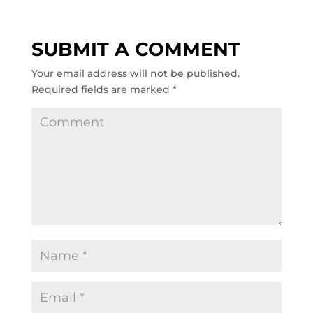
SUBMIT A COMMENT
Your email address will not be published.
Required fields are marked
*