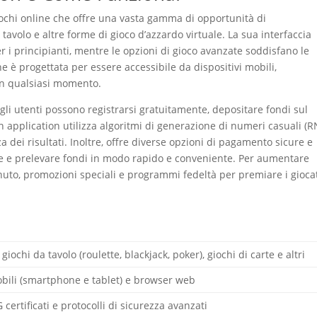
iochi online che offre una vasta gamma di opportunità di
 tavolo e altre forme di gioco d’azzardo virtuale. La sua interfaccia
r i principianti, mentre le opzioni di gioco avanzate soddisfano le
ne è progettata per essere accessibile da dispositivi mobili,
in qualsiasi momento.
gli utenti possono registrarsi gratuitamente, depositare fondi sul
in application utilizza algoritmi di generazione di numeri casuali (
za dei risultati. Inoltre, offre diverse opzioni di pagamento sicure e
are e prelevare fondi in modo rapido e conveniente. Per aumentare
venuto, promozioni speciali e programmi fedeltà per premiare i gioca
giochi da tavolo (roulette, blackjack, poker), giochi di carte e altri
obili (smartphone e tablet) e browser web
certificati e protocolli di sicurezza avanzati