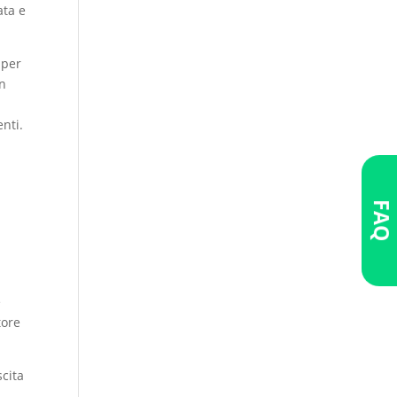
ata e
 per
in
nti.
FAQ
e
tore
scita