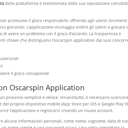
ità
della piattaforma è testimoniata dalla sua reputazione consolid
cation promuove il gioco responsabile, offrendo agli utenti strumenti
eso giocando. L’applicazione incoraggia inoltre gli utenti a giocare 
 di avere un problema con il gioco d’azzardo. La trasparenza e
nti chiave che distinguono l’oscarspin application dai suoi concorre
utorizzati
hi
vere il gioco consapevole
on Oscarspin Application
è un processo semplice e veloce. Innanzitutto, è necessario scaricar
ore del proprio dispositivo mobile (App Store per iOS e Google Play S
aprire l’applicazione e registrarsi creando un nuovo account.
ire alcune informazioni personali, come nome, cognome, data di na
ere un nome utente e una password sicura. Una volta completata la