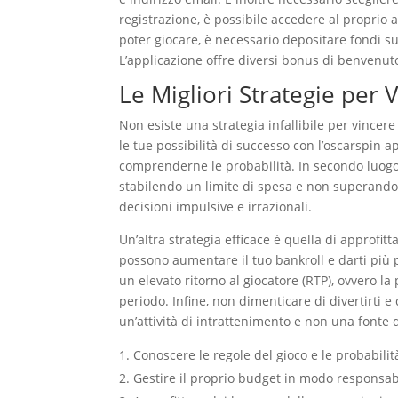
registrazione, è possibile accedere al proprio 
poter giocare, è necessario depositare fondi s
L’applicazione offre diversi bonus di benvenuto
Le Migliori Strategie per 
Non esiste una strategia infallibile per vince
le tue possibilità di successo con l’oscarspin a
comprenderne le probabilità. In secondo luogo
stabilendo un limite di spesa e non superand
decisioni impulsive e irrazionali.
Un’altra strategia efficace è quella di approfit
possono aumentare il tuo bankroll e darti più po
un elevato ritorno al giocatore (RTP), ovvero la
periodo. Infine, non dimenticare di divertirti 
un’attività di intrattenimento e non una fonte d
Conoscere le regole del gioco e le probabilit
Gestire il proprio budget in modo responsab