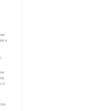
ndo
ate e
e
one
ela
n il
enze