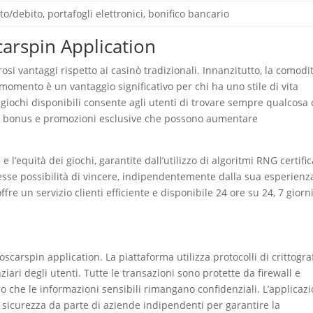
to/debito, portafogli elettronici, bonifico bancario
scarspin Application
rosi vantaggi rispetto ai casinò tradizionali. Innanzitutto, la comodi
 momento è un vantaggio significativo per chi ha uno stile di vita
giochi disponibili consente agli utenti di trovare sempre qualcosa 
ffre bonus e promozioni esclusive che possono aumentare
l’equità dei giochi, garantite dall’utilizzo di algoritmi RNG certific
esse possibilità di vincere, indipendentemente dalla sua esperienz
ffre un servizio clienti efficiente e disponibile 24 ore su 24, 7 giorn
scarspin application. La piattaforma utilizza protocolli di crittogra
ziari degli utenti. Tutte le transazioni sono protette da firewall e
o che le informazioni sensibili rimangano confidenziali. L’applicaz
i sicurezza da parte di aziende indipendenti per garantire la