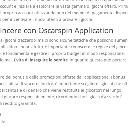
account e iniziare a esplorare la vasta gamma di giochi offerti. Prim
ul proprio account utilizzando uno dei metodi di pagamento disponi
 per incentivare i nuovi utenti a provare i giochi.
Vincere con Oscarspin Application
re ai giochi d’azzardo, ma ci sono alcune tattiche che possono aumen
pplication. Innanzitutto, è importante conoscere le regole del gioco 
, è fondamentale gestire il proprio budget in modo responsabile,
olo mai.
Evita di inseguire le perdite
, in quanto questo può portare
tare dei bonus e delle promozioni offerte dall’applicazione. I bonus
ssibilità di vincere. Inoltre, è importante scegliere i giochi che of
 percentuale di denaro che viene restituita ai giocatori nel lungo
e di giocare responsabilmente, ricordando che il gioco d’azzardo è
i reddito garantita.
à
ile