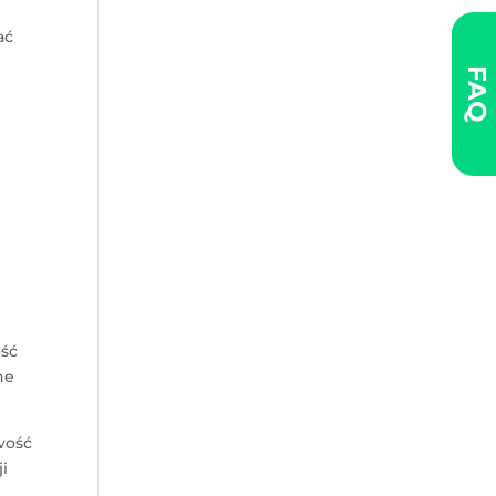
ać
FAQ
ość
ne
wość
i