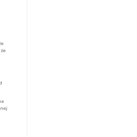
że
 że
d
na
anej