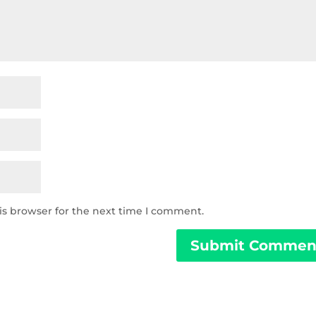
is browser for the next time I comment.