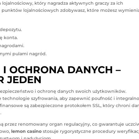
lojalnościowy, który nagradza aktywnych graczy za ich
ej punktów lojalnościowych zdobywasz, które możesz wymieni
depozytu.
ę konta.
nagrodami.
jnymi pulami nagród.
 I OCHRONA DANYCH –
R JEDEN
bezpieczeństwo i ochronę danych swoich użytkowników.
 technologie szyfrowania, aby zapewnić poufność i integraln
e finansowe są zabezpieczone protokołem SSL, który chroni da
.
aną przez renomowany organ regulacyjny, co gwarantuje uczci
kowo,
lemon casino
stosuje rygorystyczne procedury weryfikacj
szustwom i nadużyciom.