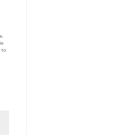
e.
ie
 to