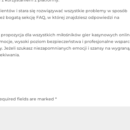
z korzystaniem z platformy.
ientów i stara się rozwiązywać wszystkie problemy w sposób
ież bogatą sekcję FAQ, w której znajdziesz odpowiedzi na
 propozycja dla wszystkich miłośników gier kasynowych onlin
romocje, wysoki poziom bezpieczeństwa i profesjonalne wsparc
rmy. Jeżeli szukasz niezapomnianych emocji i szansy na wygraną,
ekiwania.
equired fields are marked
*