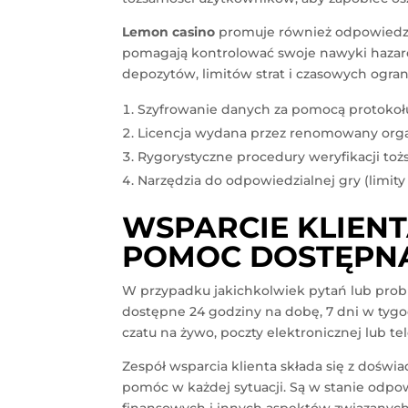
Lemon casino
promuje również odpowiedzia
pomagają kontrolować swoje nawyki hazard
depozytów, limitów strat i czasowych ogran
Szyfrowanie danych za pomocą protokoł
Licencja wydana przez renomowany orga
Rygorystyczne procedury weryfikacji toż
Narzędzia do odpowiedzialnej gry (limity
WSPARCIE KLIEN
POMOC DOSTĘPNA
W przypadku jakichkolwiek pytań lub pr
dostępne 24 godziny na dobę, 7 dni w tyg
czatu na żywo, poczty elektronicznej lub te
Zespół wsparcia klienta składa się z dośw
pomóc w każdej sytuacji. Są w stanie odpow