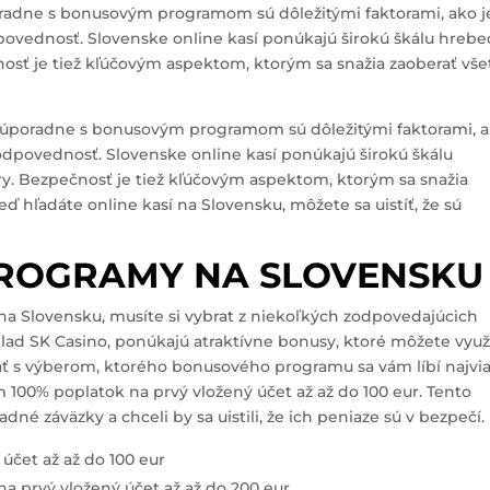
oradne s bonusovým programom sú dôležitými faktorami, ako j
ovednosť. Slovenske online kasí ponúkajú širokú škálu hrebe
čnosť je tiež kľúčovým aspektom, ktorým sa snažia zaoberať vše
, súporadne s bonusovým programom sú dôležitými faktorami, 
odpovednosť. Slovenske online kasí ponúkajú širokú škálu
hry. Bezpečnosť je tiež kľúčovým aspektom, ktorým sa snažia
eď hľadáte online kasí na Slovensku, môžete sa uistíť, že sú
ROGRAMY NA SLOVENSKU
a Slovensku, musíte si vybrat z niekoľkých zodpovedajúcich
klad SK Casino, ponúkajú atraktívne bonusy, ktoré môžete využ
ačať s výberom, ktorého bonusového programu sa vám líbí najvia
100% poplatok na prvý vložený účet až až do 100 eur. Tento
adné záväzky a chceli by sa uistili, že ich peniaze sú v bezpečí.
účet až až do 100 eur
a prvý vložený účet až až do 200 eur