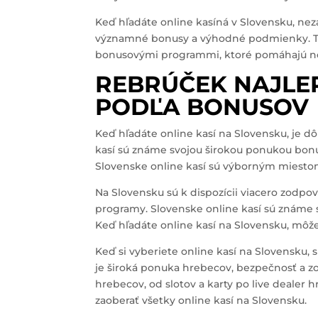
Keď hľadáte online kasíná v Slovensku, nez
významné bonusy a výhodné podmienky. Ti
bonusovými programmi, ktoré pomáhajú n
REBRÚČEK NAJLEP
PODĽA BONUSOV
Keď hľadáte online kasí na Slovensku, je dô
kasí sú známe svojou širokou ponukou bonus
Slovenske online kasí sú výborným miestom 
Na Slovensku sú k dispozícii viacero zodpo
programy. Slovenske online kasí sú známe s
Keď hľadáte online kasí na Slovensku, môže
Keď si vyberiete online kasí na Slovensku
je široká ponuka hrebecov, bezpečnosť a z
hrebecov, od slotov a karty po live dealer 
zaoberať všetky online kasí na Slovensku.