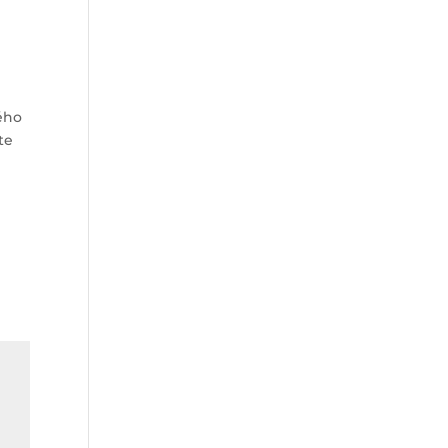
ého
te