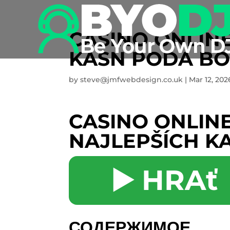
CASINO ONLIN
KASN PODA BO
by
steve@jmfwebdesign.co.uk
|
Mar 12, 202
CASINO ONLINE
NAJLEPŠÍCH K
▶️ HRAť
СОДЕРЖИМОЕ