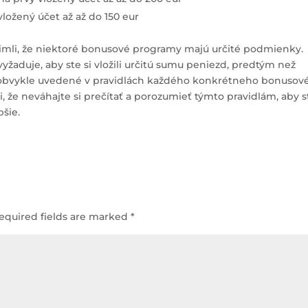
ložený účet až až do 150 eur
všimli, že niektoré bonusové programy majú určité podmienky.
aduje, aby ste si vložili určitú sumu peniezd, predtým než
 obvykle uvedené v pravidlách každého konkrétneho bonusov
li, že neváhajte si prečítať a porozumieť týmto pravidlám, aby s
pšie.
equired fields are marked
*