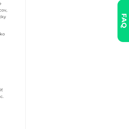
e
cov,
FAQ
tky
ako
iť
c.