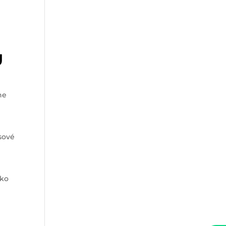
U
ne
sové
.
ako