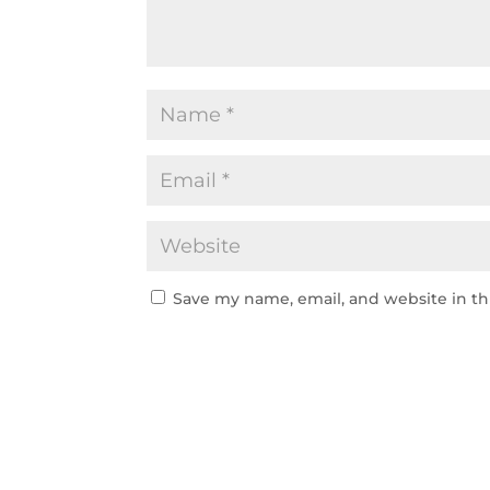
Save my name, email, and website in th