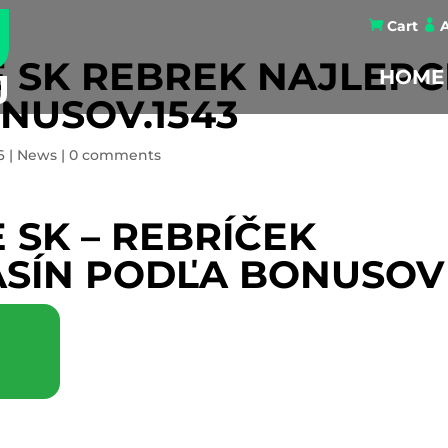
Cart
A


E SK REBREK NAJLEP
HOME
NUSOV.1543
6
|
News
|
0 comments
 SK – REBRÍČEK
ASÍN PODĽA BONUSOV