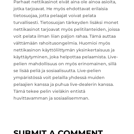
Parhaat nettikasinot eivät aina ole ainoa asioita,
jotka tarjoavat. He myös ehdottavat erilaisia
tietosuojaa, jotta pelaajat voivat pelata
turvallisesti. Tietosuojan tärkeyden lisäksi monet
nettikasinot tarjoavat myös pelitilanteiden, joissa
voit pelata ilman liian paljon rahaa. Tämä auttaa
välttämään rahoitusongelmia. Huomioi myös
nettikasinon käyttöliittymän yksinkertaisuus ja
käyttäytyminen, joka helpottaa pelaamista. Live-
pelien mahdollisuus on myös erinomainen, sillä
se lisää peliä ja sosiaalisuutta. Live-pelien
ympäristössä voit pelailla yhdessä muiden
pelaajien kanssa ja puhua live-dealerin kanssa.
Tämä tekee pelin vieläkin entistä
huvittavamman ja sosiaalisemman.
SUBMIT A COMMENT