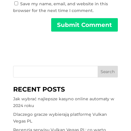
Save my name, email, and website in this
browser for the next time I comment.
RECENT POSTS
Jak wybrać najlepsze kasyno online automaty w
2024 roku
Dlaczego gracze wybierają platformę Vulkan
Vegas PL
Recenzja serwisu Vulkan Vegas PL: co warto