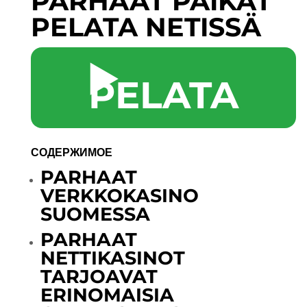
PARHAAT PAIKAT
PELATA NETISSÄ
▶️
PELATA
СОДЕРЖИМОЕ
PARHAAT
VERKKOKASINO
SUOMESSA
PARHAAT
NETTIKASINOT
TARJOAVAT
ERINOMAISIA