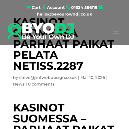
Cart
Account
01634 566119




hello@beyourowndj.co.uk
KASINOT
SUOMESSA
PARHAAT PAIKAT
PELATA
NETISS.2287
by
steve@jmfwebdesign.co.uk
|
Mar 10, 2026
|
News
|
0 comments
KASINOT
SUOMESSA –