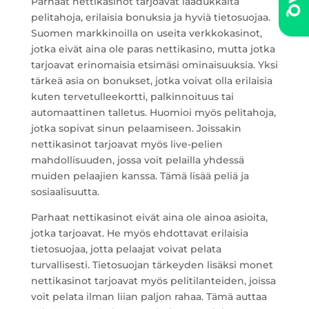
Parhaat nettikasinot tarjoavat laadukkaita
pelitahoja, erilaisia bonuksia ja hyviä tietosuojaa.
Suomen markkinoilla on useita verkkokasinot,
jotka eivät aina ole paras nettikasino, mutta jotka
tarjoavat erinomaisia etsimäsi ominaisuuksia. Yksi
tärkeä asia on bonukset, jotka voivat olla erilaisia
kuten tervetulleekortti, palkinnoituus tai
automaattinen talletus. Huomioi myös pelitahoja,
jotka sopivat sinun pelaamiseen. Joissakin
nettikasinot tarjoavat myös live-pelien
mahdollisuuden, jossa voit pelailla yhdessä
muiden pelaajien kanssa. Tämä lisää peliä ja
sosiaalisuutta.
Parhaat nettikasinot eivät aina ole ainoa asioita,
jotka tarjoavat. He myös ehdottavat erilaisia
tietosuojaa, jotta pelaajat voivat pelata
turvallisesti. Tietosuojan tärkeyden lisäksi monet
nettikasinot tarjoavat myös pelitilanteiden, joissa
voit pelata ilman liian paljon rahaa. Tämä auttaa