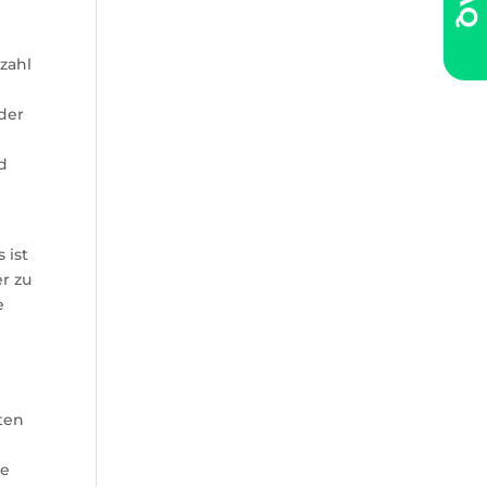
zahl
 der
d
 ist
r zu
e
ten
te