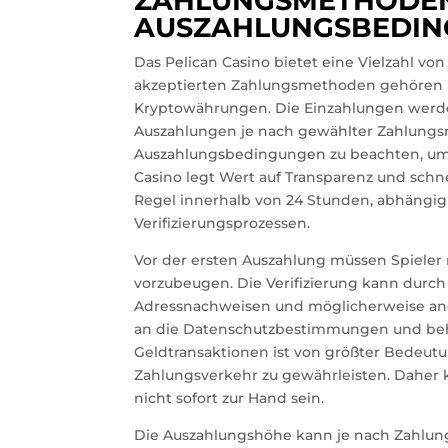
ZAHLUNGSMETHODE
AUSZAHLUNGSBEDI
Das Pelican Casino bietet eine Vielzahl 
akzeptierten Zahlungsmethoden gehören K
Kryptowährungen. Die Einzahlungen werde
Auszahlungen je nach gewählter Zahlungsm
Auszahlungsbedingungen zu beachten, um 
Casino legt Wert auf Transparenz und schn
Regel innerhalb von 24 Stunden, abhängi
Verifizierungsprozessen.
Vor der ersten Auszahlung müssen Spieler m
vorzubeugen. Die Verifizierung kann dur
Adressnachweisen und möglicherweise ande
an die Datenschutzbestimmungen und behan
Geldtransaktionen ist von größter Bedeutun
Zahlungsverkehr zu gewährleisten. Daher
nicht sofort zur Hand sein.
Die Auszahlungshöhe kann je nach Zahlungs