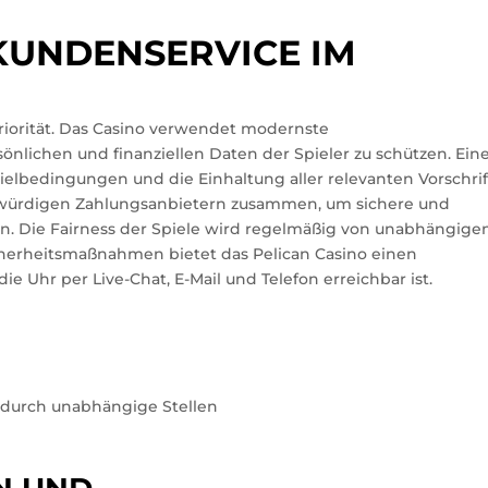
KUNDENSERVICE IM
Priorität. Das Casino verwendet modernste
önlichen und finanziellen Daten der Spieler zu schützen. Ein
Spielbedingungen und die Einhaltung aller relevanten Vorschrif
nswürdigen Zahlungsanbietern zusammen, um sichere und
en. Die Fairness der Spiele wird regelmäßig von unabhängige
Sicherheitsmaßnahmen bietet das Pelican Casino einen
e Uhr per Live-Chat, E-Mail und Telefon erreichbar ist.
 durch unabhängige Stellen