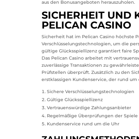
aus den Bonusangeboten herauszuholen.
SICHERHEIT UND 
PELICAN CASINO
Sicherheit hat im Pelican Casino höchste 
Verschlüsselungstechnologien, um die pers
gültige Glücksspiellizenz garantiert faire 
Das Pelican Casino arbeitet mit vertraue
zuverlässige Transaktionen zu gewährleist
Prüfstellen überprüft. Zusätzlich zu den 
erstklassigen Kundenservice, der rund um di
Sichere Verschlüsselungstechnologien
Gültige Glücksspiellizenz
Vertrauenswürdige Zahlungsanbieter
Regelmäßige Überprüfungen der Spiele
Kundenservice rund um die Uhr