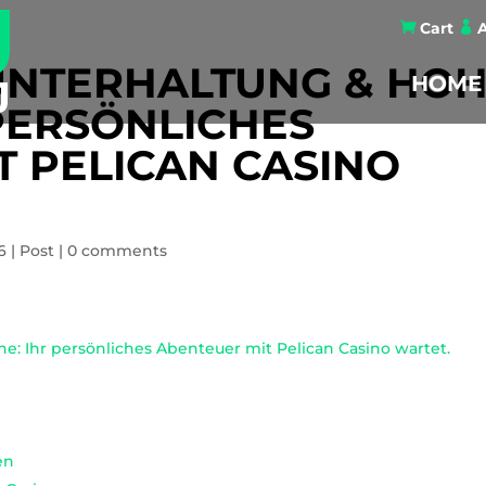
Cart
A


UNTERHALTUNG & HO
HOME
PERSÖNLICHES
T PELICAN CASINO
6
|
Post
|
0 comments
: Ihr persönliches Abenteuer mit Pelican Casino wartet.
o
en