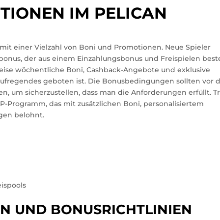
TIONEN IM PELICAN
 mit einer Vielzahl von Boni und Promotionen. Neue Spieler
onus, der aus einem Einzahlungsbonus und Freispielen best
eise wöchentliche Boni, Cashback-Angebote und exklusive
Aufregendes geboten ist. Die Bonusbedingungen sollten vor 
, um sicherzustellen, dass man die Anforderungen erfüllt. T
IP-Programm, das mit zusätzlichen Boni, personalisiertem
gen belohnt.
eispools
N UND BONUSRICHTLINIEN