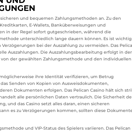
N UND
NGUNGEN
von sicheren und bequemen Zahlungsmethoden an. Zu den
reditkarten, E-Wallets, Banküberweisungen und
n in der Regel sofort gutgeschrieben, während die
ethode unterschiedlich lange dauern können. Es ist wichtig,
Verzögerungen bei der Auszahlung zu vermeiden. Das Pelic
elle Auszahlungen. Die Auszahlungsbearbeitung erfolgt in de
g von der gewählten Zahlungsmethode und den individuellen
öglicherweise ihre Identität verifizieren, um Betrug
ch das Senden von Kopien von Ausweisdokumenten,
ren Dokumenten erfolgen. Das Pelican Casino hält sich stri
delt alle persönlichen Daten vertraulich. Die Sicherheit de
g, und das Casino setzt alles daran, einen sicheren
 kann es zu Verzögerungen kommen, sollten diese Dokument
methode und VIP-Status des Spielers variieren. Das Pelican