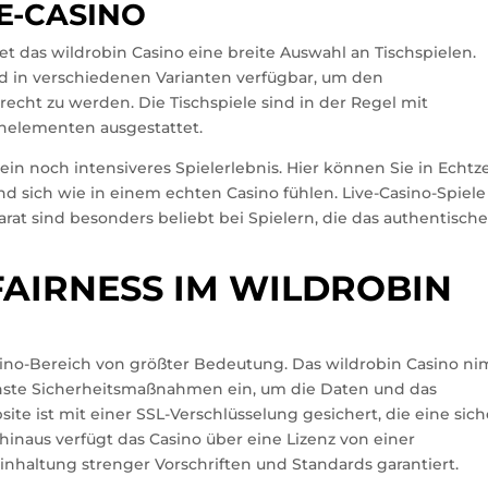
VE-CASINO
et das wildrobin Casino eine breite Auswahl an Tischspielen.
ind in verschiedenen Varianten verfügbar, um den
recht zu werden. Die Tischspiele sind in der Regel mit
enelementen ausgestattet.
ein noch intensiveres Spielerlebnis. Hier können Sie in Echtze
nd sich wie in einem echten Casino fühlen. Live-Casino-Spiele
arat sind besonders beliebt bei Spielern, die das authentisch
FAIRNESS IM WILDROBIN
asino-Bereich von größter Bedeutung. Das wildrobin Casino n
rnste Sicherheitsmaßnahmen ein, um die Daten und das
ite ist mit einer SSL-Verschlüsselung gesichert, die eine sic
inaus verfügt das Casino über eine Lizenz von einer
inhaltung strenger Vorschriften und Standards garantiert.