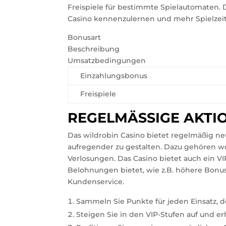
Freispiele für bestimmte Spielautomaten. 
Casino kennenzulernen und mehr Spielzeit 
Bonusart
Beschreibung
Umsatzbedingungen
Einzahlungsbonus
Freispiele
REGELMÄSSIGE AKTI
Das wildrobin Casino bietet regelmäßig n
aufregender zu gestalten. Dazu gehören wö
Verlosungen. Das Casino bietet auch ein VI
Belohnungen bietet, wie z.B. höhere Bonu
Kundenservice.
Sammeln Sie Punkte für jeden Einsatz, de
Steigen Sie in den VIP-Stufen auf und erh