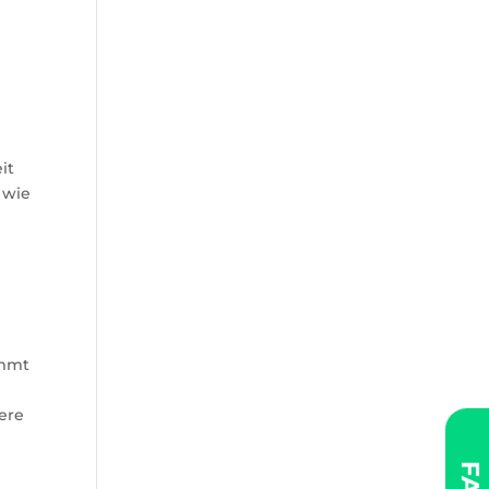
it
 wie
e
immt
here
FAQ