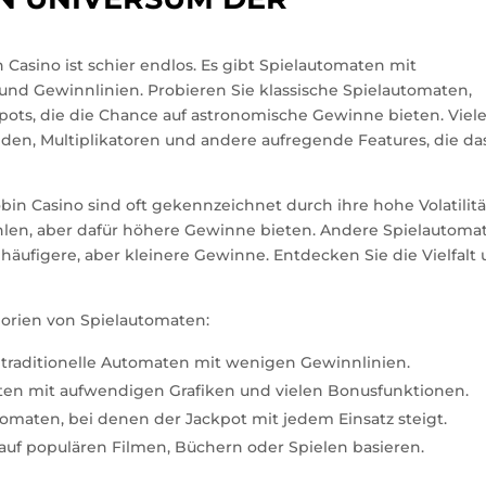
 Casino ist schier endlos. Es gibt Spielautomaten mit
d Gewinnlinien. Probieren Sie klassische Spielautomaten,
ots, die die Chance auf astronomische Gewinne bieten. Viel
den, Multiplikatoren und andere aufregende Features, die da
in Casino sind oft gekennzeichnet durch ihre hohe Volatilitä
ahlen, aber dafür höhere Gewinne bieten. Andere Spielautoma
 häufigere, aber kleinere Gewinne. Entdecken Sie die Vielfalt
gorien von Spielautomaten:
 traditionelle Automaten mit wenigen Gewinnlinien.
en mit aufwendigen Grafiken und vielen Bonusfunktionen.
omaten, bei denen der Jackpot mit jedem Einsatz steigt.
uf populären Filmen, Büchern oder Spielen basieren.