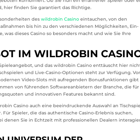
eboten kombiniert. Ob Sie nun ein erfahrener Spieler oder e
, hier finden Sie garantiert das Richtige.
Besonderheiten des
wildrobin Casino
eintauchen, von den
maßnahmen bis hin zu den verschiedenen Möglichkeiten, Ein-
 was dieses Casino so besonders macht und wie Sie Ihre
OT IM WILDROBIN CASIN
 Spieleangebot, und das wildrobin Casino enttäuscht hier nich
ischspielen und Live-Casino-Optionen steht zur Verfügung. Vo
modernen Video-Slots mit aufregenden Bonusfunktionen gibt
ammen von führenden Softwareanbietern der Branche, die für
ungsquoten und innovativen Features bekannt sind.
robin Casino auch eine beeindruckende Auswahl an Tischspi
. Für Spieler, die das authentische Casino-Erlebnis suchen,
ei denen Sie in Echtzeit mit professionellen Dealern interagi
IN UNIVERSUM DER