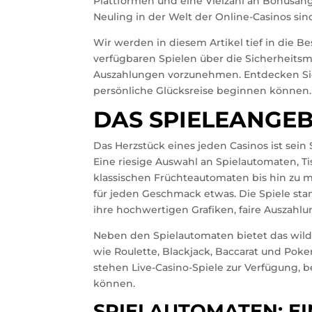
Plattformen und eine Vielzahl an Bonusang
Neuling in der Welt der Online-Casinos sind
Wir werden in diesem Artikel tief in die 
verfügbaren Spielen über die Sicherheits
Auszahlungen vorzunehmen. Entdecken Sie,
persönliche Glücksreise beginnen können.
DAS SPIELEANGEB
Das Herzstück eines jeden Casinos ist sein
Eine riesige Auswahl an Spielautomaten, T
klassischen Früchteautomaten bis hin zu 
für jeden Geschmack etwas. Die Spiele st
ihre hochwertigen Grafiken, faire Auszahl
Neben den Spielautomaten bietet das wild
wie Roulette, Blackjack, Baccarat und Poker
stehen Live-Casino-Spiele zur Verfügung, b
können.
SPIELAUTOMATEN: E