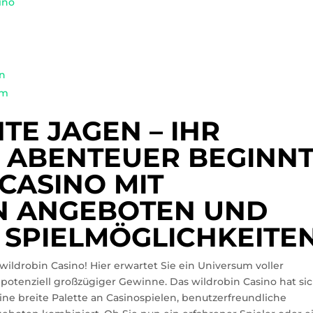
ino
n
mm
E JAGEN – IHR
 ABENTEUER BEGINN
CASINO MIT
N ANGEBOTEN UND
SPIELMÖGLICHKEITEN
ldrobin Casino! Hier erwartet Sie ein Universum voller
potenziell großzügiger Gewinne. Das wildrobin Casino hat si
e breite Palette an Casinospielen, benutzerfreundliche