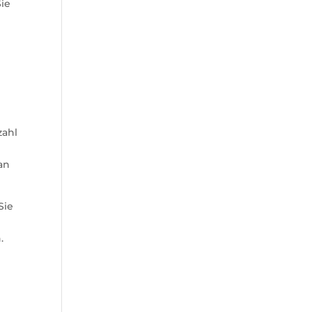
ie
r
zahl
an
Sie
.