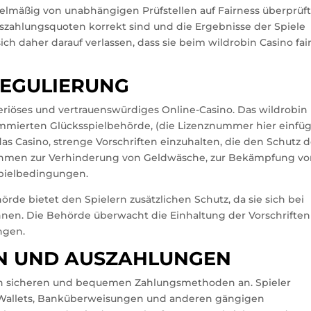
elmäßig von unabhängigen Prüfstellen auf Fairness überprüft
uszahlungsquoten korrekt sind und die Ergebnisse der Spiele
ich daher darauf verlassen, dass sie beim wildrobin Casino fai
REGULIERUNG
 seriöses und vertrauenswürdiges Online-Casino. Das wildrobin
ommierten Glücksspielbehörde, (die Lizenznummer hier einfü
 das Casino, strenge Vorschriften einzuhalten, die den Schutz 
nahmen zur Verhinderung von Geldwäsche, zur Bekämpfung v
Spielbedingungen.
rde bietet den Spielern zusätzlichen Schutz, da sie sich bei
n. Die Behörde überwacht die Einhaltung der Vorschriften
ngen.
N UND AUSZAHLUNGEN
l an sicheren und bequemen Zahlungsmethoden an. Spieler
-Wallets, Banküberweisungen und anderen gängigen