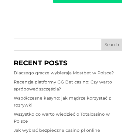
RECENT POSTS
Dlaczego gracze wybierają Mostbet w Polsce?
Recenzja platformy GG Bet casino: Czy warto
spróbować szczęścia?
Współczesne kasyno: jak mądrze korzystać z
rozrywki
Wszystko co warto wiedzieć o Totalcasino w
Polsce
Jak wybrać bezpieczne casino pl online