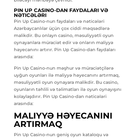
biləcəyi mənbəyə çevrildi.
PIN UP CASINO-DAN FAYDALARI VƏ
NƏTICƏLƏRI
Pin Up Casino-nun faydaları və nəticələri
Azərbaycanlılar üçün çox ciddi məqsədlərə
malikdir. Bu onlayn casino, məsuliyyətli oyun
oynayanlara müraciət edir və onların maliyyə
həyecanını artırır. Pin Up Casino-dan faydaları
arasında:
Pin Up Casino-nun məşhur və müraciətçilərə
uyğun oyunları ilə maliyyə həyecanını artırmaq,
məsuliyyətli oyun oynayara malikdir. Bu casino,
oyunların təhlili və təlimatları ilə oyun oynayışını
kolaylaşdırır. Pin Up Casino-dan nəticələri
arasında:
MALIYYƏ HƏYECANINI
ARTIRMAQ
Pin Up Casino-nun geniş oyun kataloqu və