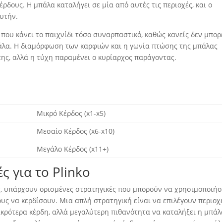
έρδους. Η μπάλα καταλήγει σε μία από αυτές τις περιοχές, και ο
αυτήν.
που κάνει το παιχνίδι τόσο συναρπαστικό, καθώς κανείς δεν μπορ
άλα. Η διαμόρφωση των καρφιών και η γωνία πτώσης της μπάλας
ης, αλλά η τύχη παραμένει ο κυρίαρχος παράγοντας.
Μικρό Κέρδος (x1-x5)
Μεσαίο Κέρδος (x6-x10)
Μεγάλο Κέρδος (x11+)
ς για το Plinko
ης, υπάρχουν ορισμένες στρατηγικές που μπορούν να χρησιμοποιή
ους να κερδίσουν. Μια απλή στρατηγική είναι να επιλέγουν περιοχ
ικρότερα κέρδη, αλλά μεγαλύτερη πιθανότητα να καταλήξει η μπά