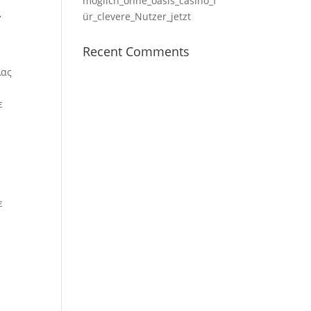
möglich_ohne_oasis_casino_f
ά
ür_clevere_Nutzer_jetzt
Recent Comments
λας
ε
ε
ε