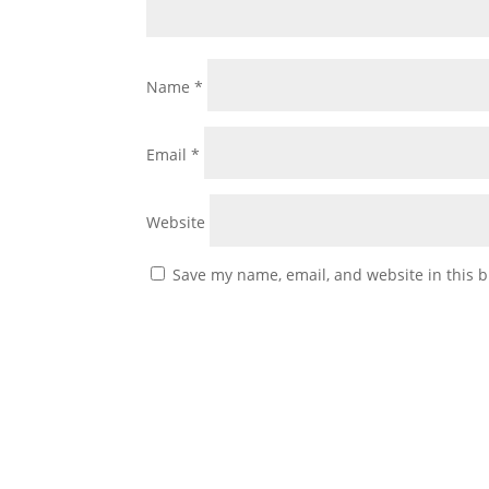
Name
*
Email
*
Website
Save my name, email, and website in this b