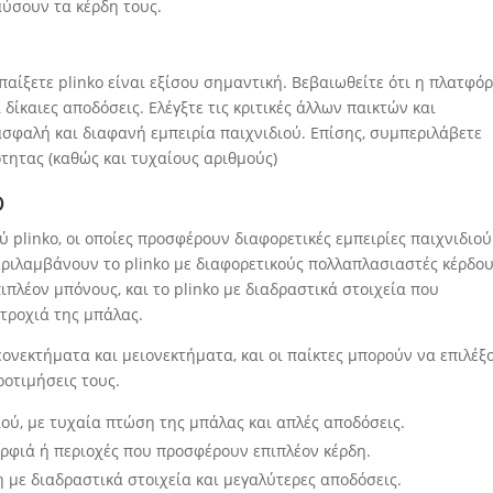
ύσουν τα κέρδη τους.
παίξετε plinko είναι εξίσου σημαντική. Βεβαιωθείτε ότι η πλατφό
δίκαιες αποδόσεις. Ελέγξτε τις κριτικές άλλων παικτών και
ασφαλή και διαφανή εμπειρία παιχνιδιού. Επίσης, συμπεριλάβετε
τητας (καθώς και τυχαίους αριθμούς)
o
 plinko, οι οποίες προσφέρουν διαφορετικές εμπειρίες παιχνιδιού
εριλαμβάνουν το plinko με διαφορετικούς πολλαπλασιαστές κέρδου
ιπλέον μπόνους, και το plinko με διαδραστικά στοιχεία που
τροχιά της μπάλας.
εονεκτήματα και μειονεκτήματα, και οι παίκτες μπορούν να επιλέξ
ροτιμήσεις τους.
ού, με τυχαία πτώση της μπάλας και απλές αποδόσεις.
ρφιά ή περιοχές που προσφέρουν επιπλέον κέρδη.
 με διαδραστικά στοιχεία και μεγαλύτερες αποδόσεις.