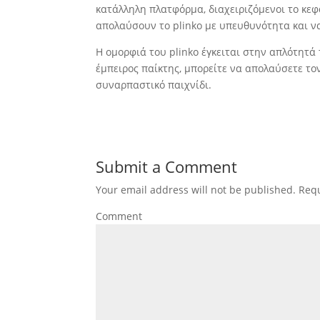
κατάλληλη πλατφόρμα, διαχειριζόμενοι το κεφ
απολαύσουν το plinko με υπευθυνότητα και να
Η ομορφιά του plinko έγκειται στην απλότητά 
έμπειρος παίκτης, μπορείτε να απολαύσετε το
συναρπαστικό παιχνίδι.
Submit a Comment
Your email address will not be published.
Requ
Comment