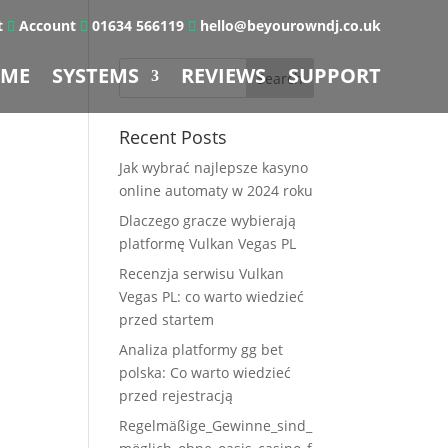
t
Account
01634 566119
hello@beyourowndj.co.uk



ME
SYSTEMS
REVIEWS
SUPPORT
Recent Posts
Jak wybrać najlepsze kasyno
online automaty w 2024 roku
Dlaczego gracze wybierają
platformę Vulkan Vegas PL
Recenzja serwisu Vulkan
Vegas PL: co warto wiedzieć
przed startem
Analiza platformy gg bet
polska: Co warto wiedzieć
przed rejestracją
Regelmäßige_Gewinne_sind_