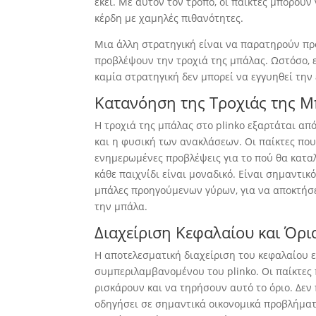
εκεί. Με αυτόν τον τρόπο, οι παίκτες μπορού
κέρδη με χαμηλές πιθανότητες.
Μια άλλη στρατηγική είναι να παρατηρούν π
προβλέψουν την τροχιά της μπάλας. Ωστόσο, εί
καμία στρατηγική δεν μπορεί να εγγυηθεί την 
Κατανόηση της Τροχιάς της 
Η τροχιά της μπάλας στο plinko εξαρτάται απ
και η φυσική των ανακλάσεων. Οι παίκτες πο
ενημερωμένες προβλέψεις για το πού θα καταλ
κάθε παιχνίδι είναι μοναδικό. Είναι σημαντι
μπάλες προηγούμενων γύρων, για να αποκτήσε
την μπάλα.
Διαχείριση Κεφαλαίου και Όρι
Η αποτελεσματική διαχείριση του κεφαλαίου εί
συμπεριλαμβανομένου του plinko. Οι παίκτες π
ρισκάρουν και να τηρήσουν αυτό το όριο. Δεν
οδηγήσει σε σημαντικά οικονομικά προβλήματα