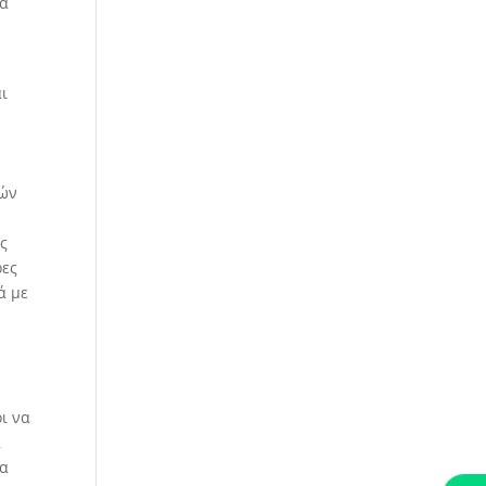
λα
αι
ιών
ώς
ρες
ά με
ι να
α
να