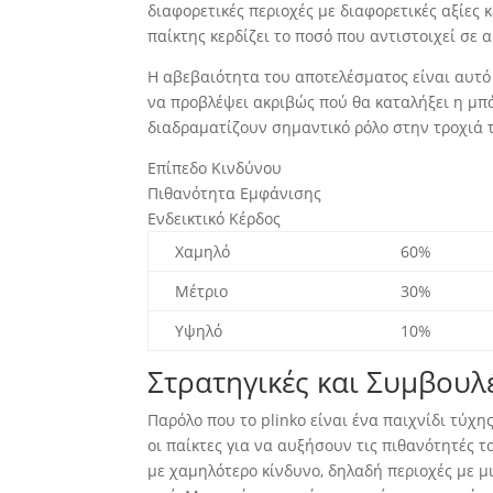
διαφορετικές περιοχές με διαφορετικές αξίες κ
παίκτης κερδίζει το ποσό που αντιστοιχεί σε 
Η αβεβαιότητα του αποτελέσματος είναι αυτό 
να προβλέψει ακριβώς πού θα καταλήξει η μπ
διαδραματίζουν σημαντικό ρόλο στην τροχιά τ
Επίπεδο Κινδύνου
Πιθανότητα Εμφάνισης
Ενδεικτικό Κέρδος
Χαμηλό
60%
Μέτριο
30%
Υψηλό
10%
Στρατηγικές και Συμβουλέ
Παρόλο που το plinko είναι ένα παιχνίδι τύχ
οι παίκτες για να αυξήσουν τις πιθανότητές τ
με χαμηλότερο κίνδυνο, δηλαδή περιοχές με μ