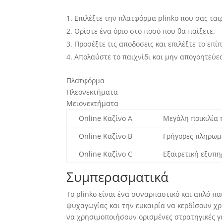
Επιλέξτε την πλατφόρμα plinko που σας ταιρ
Ορίστε ένα όριο στο ποσό που θα παίξετε.
Προσέξτε τις αποδόσεις και επιλέξτε το επί
Απολαύστε το παιχνίδι και μην απογοητεύεσ
Πλατφόρμα
Πλεονεκτήματα
Μειονεκτήματα
Online Καζίνο A
Μεγάλη ποικιλία 
Online Καζίνο B
Γρήγορες πληρωμ
Online Καζίνο C
Εξαιρετική εξυπ
Συμπερασματικά
Το plinko είναι ένα συναρπαστικό και απλό πα
ψυχαγωγίας και την ευκαιρία να κερδίσουν χρ
να χρησιμοποιήσουν ορισμένες στρατηγικές γι