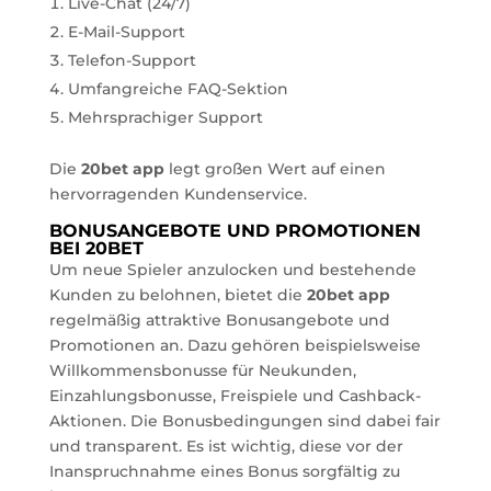
Live-Chat (24/7)
E-Mail-Support
Telefon-Support
Umfangreiche FAQ-Sektion
Mehrsprachiger Support
Die
20bet app
legt großen Wert auf einen
hervorragenden Kundenservice.
BONUSANGEBOTE UND PROMOTIONEN
BEI 20BET
Um neue Spieler anzulocken und bestehende
Kunden zu belohnen, bietet die
20bet app
regelmäßig attraktive Bonusangebote und
Promotionen an. Dazu gehören beispielsweise
Willkommensbonusse für Neukunden,
Einzahlungsbonusse, Freispiele und Cashback-
Aktionen. Die Bonusbedingungen sind dabei fair
und transparent. Es ist wichtig, diese vor der
Inanspruchnahme eines Bonus sorgfältig zu