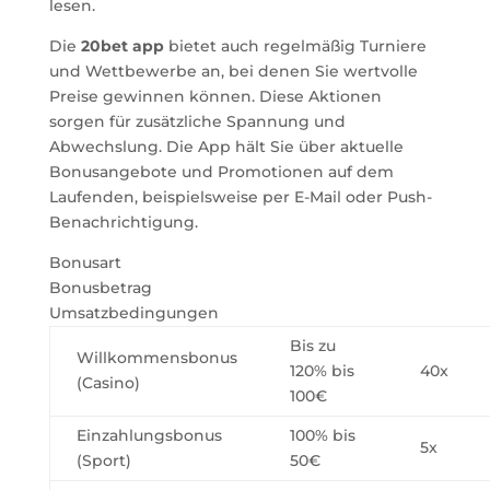
lesen.
Die
20bet app
bietet auch regelmäßig Turniere
und Wettbewerbe an, bei denen Sie wertvolle
Preise gewinnen können. Diese Aktionen
sorgen für zusätzliche Spannung und
Abwechslung. Die App hält Sie über aktuelle
Bonusangebote und Promotionen auf dem
Laufenden, beispielsweise per E-Mail oder Push-
Benachrichtigung.
Bonusart
Bonusbetrag
Umsatzbedingungen
Bis zu
Willkommensbonus
120% bis
40x
(Casino)
100€
Einzahlungsbonus
100% bis
5x
(Sport)
50€