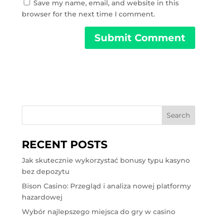
Save my name, email, and website in this
browser for the next time I comment.
RECENT POSTS
Jak skutecznie wykorzystać bonusy typu kasyno
bez depozytu
Bison Casino: Przegląd i analiza nowej platformy
hazardowej
Wybór najlepszego miejsca do gry w casino