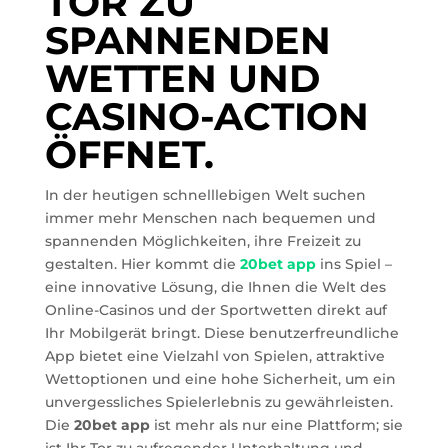
TOR ZU
SPANNENDEN
WETTEN UND
CASINO-ACTION
ÖFFNET.
In der heutigen schnelllebigen Welt suchen
immer mehr Menschen nach bequemen und
spannenden Möglichkeiten, ihre Freizeit zu
gestalten. Hier kommt die
20bet app
ins Spiel –
eine innovative Lösung, die Ihnen die Welt des
Online-Casinos und der Sportwetten direkt auf
Ihr Mobilgerät bringt. Diese benutzerfreundliche
App bietet eine Vielzahl von Spielen, attraktive
Wettoptionen und eine hohe Sicherheit, um ein
unvergessliches Spielerlebnis zu gewährleisten.
Die
20bet app
ist mehr als nur eine Plattform; sie