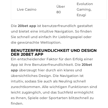
Evolution
Über
Live Casino
Gaming,
80
Ezugi
Die
20bet app
ist benutzerfreundlich gestaltet
und bietet eine intuitive Navigation. So finden
Sie schnell und einfach Ihr Lieblingsspiel oder
die gewünschte Wettoption.
BENUTZERFREUNDLICHKEIT UND DESIGN
DER 20BET APP
Ein entscheidender Faktor für den Erfolg einer
App ist ihre Benutzerfreundlichkeit. Die
20bet
app
überzeugt hier durch ein klares und
übersichtliches Design. Die Navigation ist
intuitiv, sodass Sie auch als Neuling schnell
zurechtkommen. Alle wichtigen Funktionen sind
leicht zugänglich, und das Suchfeld ermöglicht
es Ihnen, Spiele oder Sportarten blitzschnell zu
finden.