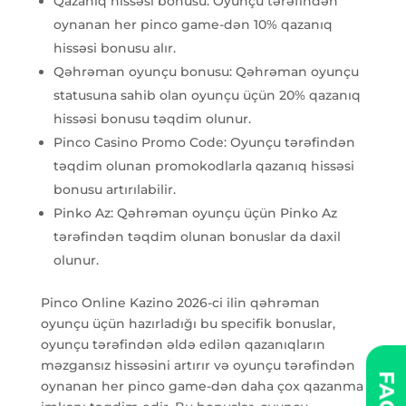
Qazanıq hissəsi bonusu: Oyunçu tərəfindən
oynanan her pinco game-dən 10% qazanıq
hissəsi bonusu alır.
Qəhrəman oyunçu bonusu: Qəhrəman oyunçu
statusuna sahib olan oyunçu üçün 20% qazanıq
hissəsi bonusu təqdim olunur.
Pinco Casino Promo Code: Oyunçu tərəfindən
təqdim olunan promokodlarla qazanıq hissəsi
bonusu artırılabilir.
Pinko Az: Qəhrəman oyunçu üçün Pinko Az
tərəfindən təqdim olunan bonuslar da daxil
olunur.
Pinco Online Kazino 2026-ci ilin qəhrəman
oyunçu üçün hazırladığı bu specifik bonuslar,
oyunçu tərəfindən əldə edilən qazanıqların
məzgansız hissəsini artırır və oyunçu tərəfindən
FAQ
oynanan her pinco game-dən daha çox qazanma