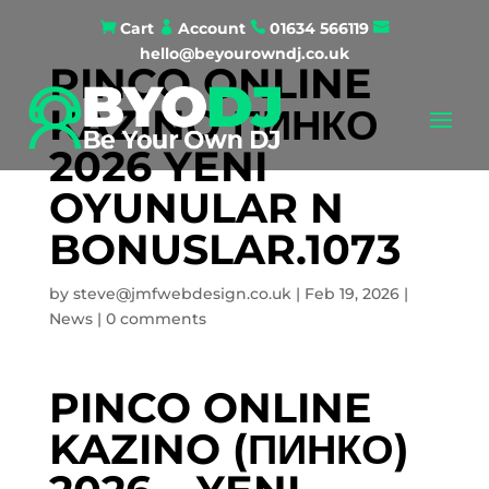
Cart
Account
01634 566119




hello@beyourowndj.co.uk
PINCO ONLINE
KAZINO ПИНКО
2026 YENI
OYUNULAR N
BONUSLAR.1073
by
steve@jmfwebdesign.co.uk
|
Feb 19, 2026
|
News
|
0 comments
PINCO ONLINE
KAZINO (ПИНКО)