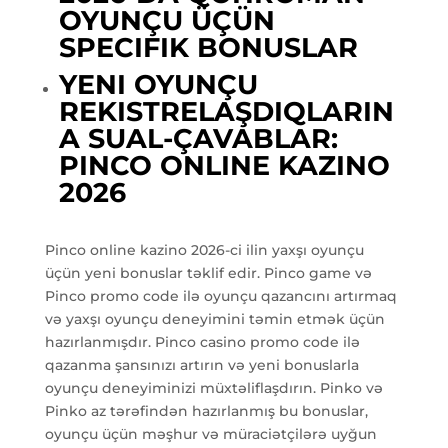
OYUNÇU ÜÇÜN
SPECIFIK BONUSLAR
YENI OYUNÇU
REKISTRELAŞDIQLARIN
A SUAL-ÇAVABLAR:
PINCO ONLINE KAZINO
2026
Pinco online kazino 2026-ci ilin yaxşı oyunçu
üçün yeni bonuslar təklif edir. Pinco game və
Pinco promo code ilə oyunçu qazancını artırmaq
və yaxşı oyunçu deneyimini təmin etmək üçün
hazırlanmışdır. Pinco casino promo code ilə
qazanma şansınızı artırın və yeni bonuslarla
oyunçu deneyiminizi müxtəliflaşdırın. Pinko və
Pinko az tərəfindən hazırlanmış bu bonuslar,
oyunçu üçün məşhur və müraciətçilərə uyğun