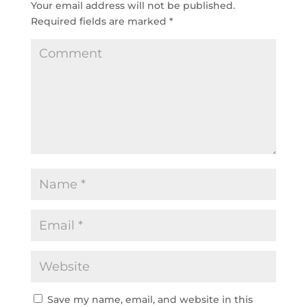
Your email address will not be published.
Required fields are marked
*
Save my name, email, and website in this