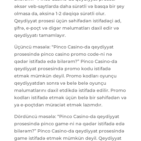
əksər veb-saytlarda daha sürətli və basqa bir şey
olmasa da, əksinə 1-2 dəqiqə sürətli olur.
Qeydiyyat prosesi üçün səhifədən istifadəçi ad,
şifrə, e-poçt və digər məlumatları daxil edir və
qeydiyyatı tamamlayır.
Üçüncü məsələ: “Pinco Casino-da qeydiyyat
prosesində pinco casino promo code-ni nə
qədər istifadə edə bilərəm?” Pinco Casino-da
qeydiyyat prosesində promo kodu istifadə
etmək mümkün deyil. Promo kodları oyunçu
qeydiyyatdan sonra və belə belə oyunçu
məlumatlarını daxil etdikdə istifadə edilir. Promo
kodları istifadə etmək üçün belə bir səhifədən və
ya e-poçtdan müraciət etmək lazımdır.
Dördüncü məsələ: “Pinco Casino-da qeydiyyat
prosesində pinco game-ni nə qədər istifadə edə
bilərəm?” Pinco Casino-da qeydiyyat prosesində
game istifadə etmək mümkün deyil. Qeydiyyat