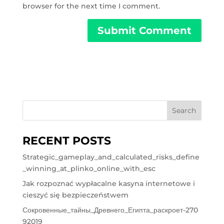
browser for the next time I comment.
RECENT POSTS
Strategic_gameplay_and_calculated_risks_define
_winning_at_plinko_online_with_esc
Jak rozpoznać wypłacalne kasyna internetowe i
cieszyć się bezpieczeństwem
Сокровенные_тайны_Древнего_Египта_раскроет-270
92019