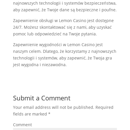
najnowszych technologii i systemów bezpieczeństwa,
aby zapewnić, że Twoje dane są bezpieczne i poufne.
Zapewnienie obsługi w Lemon Casino jest dostępne
24/7. Możesz skontaktować się z nami, aby uzyskać
pomoc lub odpowiedzieć na Twoje pytania.
Zapewnienie wygodności w Lemon Casino jest
naszym celem. Dlatego, że korzystamy z najnowszych
technologii i systemów, aby zapewnić, że Twoja gra
jest wygodna i niezawodna.
Submit a Comment
Your email address will not be published.
Required
fields are marked
*
Comment