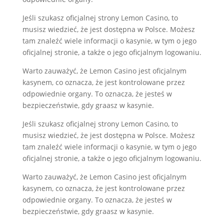
Jeśli szukasz oficjalnej strony Lemon Casino, to
musisz wiedzieć, że jest dostępna w Polsce. Możesz
tam znaleźć wiele informacji o kasynie, w tym o jego
oficjalnej stronie, a także o jego oficjalnym logowaniu.
Warto zauważyć, że Lemon Casino jest oficjalnym
kasynem, co oznacza, że jest kontrolowane przez
odpowiednie organy. To oznacza, że jesteś w
bezpieczeństwie, gdy graasz w kasynie.
Jeśli szukasz oficjalnej strony Lemon Casino, to
musisz wiedzieć, że jest dostępna w Polsce. Możesz
tam znaleźć wiele informacji o kasynie, w tym o jego
oficjalnej stronie, a także o jego oficjalnym logowaniu.
Warto zauważyć, że Lemon Casino jest oficjalnym
kasynem, co oznacza, że jest kontrolowane przez
odpowiednie organy. To oznacza, że jesteś w
bezpieczeństwie, gdy graasz w kasynie.