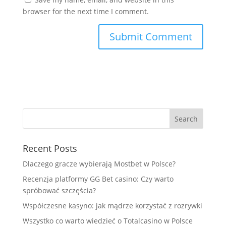
browser for the next time I comment.
Recent Posts
Dlaczego gracze wybierają Mostbet w Polsce?
Recenzja platformy GG Bet casino: Czy warto
spróbować szczęścia?
Współczesne kasyno: jak mądrze korzystać z rozrywki
Wszystko co warto wiedzieć o Totalcasino w Polsce