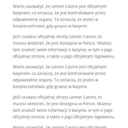
Warto zauważyć, że Lemon Casino jest oficjalnym
kasynem, co oznacza, że jest kontrolowane przez
odpowiednie organy. To oznacza, że jesteś w
bezpieczeństwie, gdy graasz w kasynie.
Jeśli szukasz oficjalnej strony Lemon Casino, to
musisz wiedzieć, że jest dostępna w Polsce. Możesz
tam znaleźć wiele informacji o kasynie, w tym o jego
oficjalnej stronie, a także o jego oficjalnym logowaniu.
Warto zauważyć, że Lemon Casino jest oficjalnym
kasynem, co oznacza, że jest kontrolowane przez
odpowiednie organy. To oznacza, że jesteś w
bezpieczeństwie, gdy graasz w kasynie.
Jeśli szukasz oficjalnej strony Lemon Casino, to
musisz wiedzieć, że jest dostępna w Polsce. Możesz
tam znaleźć wiele informacji o kasynie, w tym o jego
oficjalnej stronie, a także o jego oficjalnym logowaniu.
Warto zauważyć, że Lemon Casino jest oficjalnym