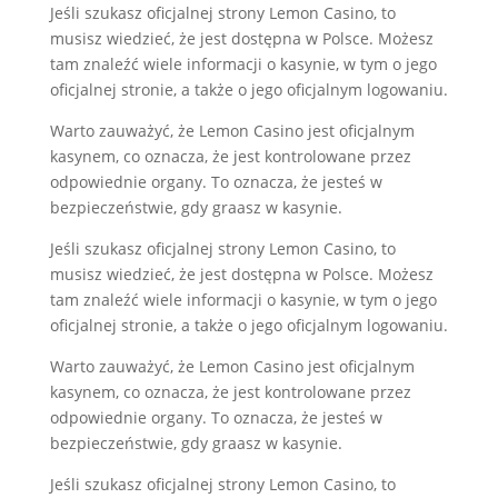
Jeśli szukasz oficjalnej strony Lemon Casino, to
musisz wiedzieć, że jest dostępna w Polsce. Możesz
tam znaleźć wiele informacji o kasynie, w tym o jego
oficjalnej stronie, a także o jego oficjalnym logowaniu.
Warto zauważyć, że Lemon Casino jest oficjalnym
kasynem, co oznacza, że jest kontrolowane przez
odpowiednie organy. To oznacza, że jesteś w
bezpieczeństwie, gdy graasz w kasynie.
Jeśli szukasz oficjalnej strony Lemon Casino, to
musisz wiedzieć, że jest dostępna w Polsce. Możesz
tam znaleźć wiele informacji o kasynie, w tym o jego
oficjalnej stronie, a także o jego oficjalnym logowaniu.
Warto zauważyć, że Lemon Casino jest oficjalnym
kasynem, co oznacza, że jest kontrolowane przez
odpowiednie organy. To oznacza, że jesteś w
bezpieczeństwie, gdy graasz w kasynie.
Jeśli szukasz oficjalnej strony Lemon Casino, to