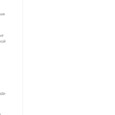
ния
ые
кой
удь
й