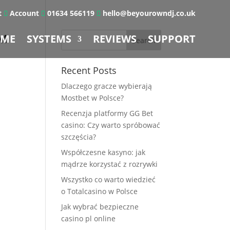
t
Account
01634 566119
hello@beyourowndj.co.uk



м
ME
SYSTEMS
REVIEWS
SUPPORT
Recent Posts
Dlaczego gracze wybierają
Mostbet w Polsce?
Recenzja platformy GG Bet
casino: Czy warto spróbować
szczęścia?
Współczesne kasyno: jak
mądrze korzystać z rozrywki
Wszystko co warto wiedzieć
o Totalcasino w Polsce
Jak wybrać bezpieczne
casino pl online