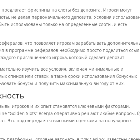
ое предлагает фриспины на слоты без депозита. Игроки могут
лоты, не делая первоначального депозита. Условия использова
быть использованы только на определенные слоты, и есть
 рефералов, что позволяет игрокам зарабатывать дополнительн
тия в программе рефералов необходимо просто поделиться ссыл
 каждого приглашенного игрока, который сделает депозит.
мательно изучить все условия, включая минимальные и
ых спинов или ставок, а также сроки использования бонусных
ьзовать бонусы и получить максимальную выгоду от них.
жность
тзывы игроков и их опыт становятся ключевыми факторами.
line “Golden Slots” всегда оперативно решают любые вопросы, б
ат. Это подтверждается высокими оценками на популярных
ть платформы. Игровые автоматы в “VIP Casino” известны свое