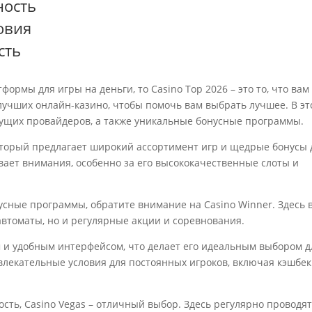
ность
овия
сть
рмы для игры на деньги, то Casino Top 2026 – это то, что вам
учших онлайн-казино, чтобы помочь вам выбрать лучшее. В эт
дущих провайдеров, а также уникальные бонусные программы.
оторый предлагает широкий ассортимент игр и щедрые бонусы 
ивает внимания, особенно за его высококачественные слоты и
усные программы, обратите внимание на Casino Winner. Здесь 
втоматы, но и регулярные акции и соревнования.
м и удобным интерфейсом, что делает его идеальным выбором д
ивлекательные условия для постоянных игроков, включая кэшбек
ость, Casino Vegas – отличный выбор. Здесь регулярно проводя