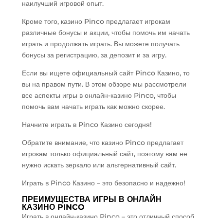
наилучший игровой опыт.
Кроме того, казино Pinco предлагает игрокам
различные бонусы и акции, чтобы помочь им начать
играть и продолжать играть. Вы можете получать
бонусы за регистрацию, за депозит и за игру.
Если вы ищете официальный сайт Pinco Казино, то
вы на правом пути. В этом обзоре мы рассмотрели
все аспекты игры в онлайн-казино Pinco, чтобы
помочь вам начать играть как можно скорее.
Начните играть в Pinco Казино сегодня!
Обратите внимание, что казино Pinco предлагает
игрокам только официальный сайт, поэтому вам не
нужно искать зеркало или альтернативный сайт.
Играть в Pinco Казино – это безопасно и надежно!
ПРЕИМУЩЕСТВА ИГРЫ В ОНЛАЙН
КАЗИНО PINCO
Играть в онлайн-казино Pinco – это отличный способ