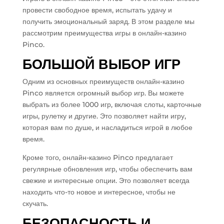
провести свободное время, испытать удачу и
получить эмоциональный заряд. В этом разделе мы
рассмотрим преимущества игры в онлайн-казино
Pinco.
БОЛЬШОЙ ВЫБОР ИГР
Одним из основных преимуществ онлайн-казино
Pinco является огромный выбор игр. Вы можете
выбрать из более 1000 игр, включая слоты, карточные
игры, рулетку и другие. Это позволяет найти игру,
которая вам по душе, и насладиться игрой в любое
время.
Кроме того, онлайн-казино Pinco предлагает
регулярные обновления игр, чтобы обеспечить вам
свежие и интересные опции. Это позволяет всегда
находить что-то новое и интересное, чтобы не
скучать.
БЕЗОПАСНОСТЬ И