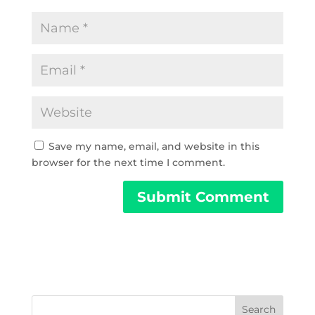
Save my name, email, and website in this
browser for the next time I comment.