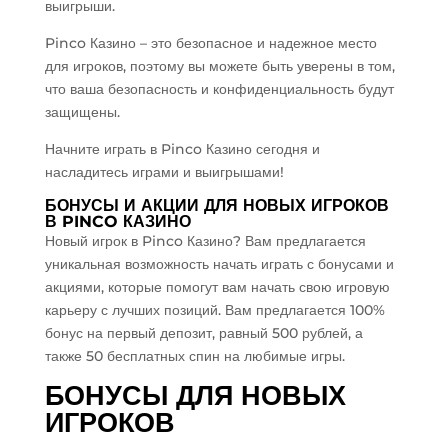
выигрыши.
Pinco Казино – это безопасное и надежное место
для игроков, поэтому вы можете быть уверены в том,
что ваша безопасность и конфиденциальность будут
защищены.
Начните играть в Pinco Казино сегодня и
насладитесь играми и выигрышами!
БОНУСЫ И АКЦИИ ДЛЯ НОВЫХ ИГРОКОВ
В PINCO КАЗИНО
Новый игрок в Pinco Казино? Вам предлагается
уникальная возможность начать играть с бонусами и
акциями, которые помогут вам начать свою игровую
карьеру с лучших позиций. Вам предлагается 100%
бонус на первый депозит, равный 500 рублей, а
также 50 бесплатных спин на любимые игры.
БОНУСЫ ДЛЯ НОВЫХ
ИГРОКОВ