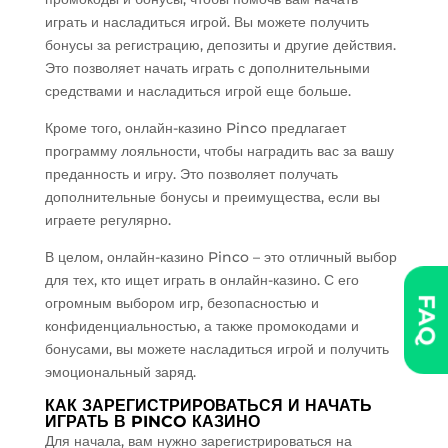
играть и насладиться игрой. Вы можете получить
бонусы за регистрацию, депозиты и другие действия.
Это позволяет начать играть с дополнительными
средствами и насладиться игрой еще больше.
Кроме того, онлайн-казино Pinco предлагает
программу лояльности, чтобы наградить вас за вашу
преданность и игру. Это позволяет получать
дополнительные бонусы и преимущества, если вы
играете регулярно.
В целом, онлайн-казино Pinco – это отличный выбор
для тех, кто ищет играть в онлайн-казино. С его
огромным выбором игр, безопасностью и
FAQ
конфиденциальностью, а также промокодами и
бонусами, вы можете насладиться игрой и получить
эмоциональный заряд.
КАК ЗАРЕГИСТРИРОВАТЬСЯ И НАЧАТЬ
ИГРАТЬ В PINCO КАЗИНО
Для начала, вам нужно зарегистрироваться на