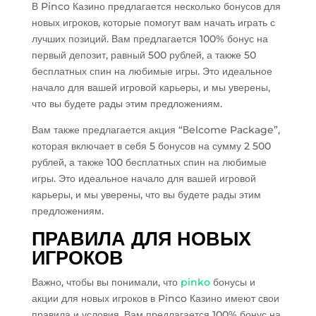
В Pinco Казино предлагается несколько бонусов для
новых игроков, которые помогут вам начать играть с
лучших позиций. Вам предлагается 100% бонус на
первый депозит, равный 500 рублей, а также 50
бесплатных спин на любимые игры. Это идеальное
начало для вашей игровой карьеры, и мы уверены,
что вы будете рады этим предложениям.
Вам также предлагается акция “Вelcome Package”,
которая включает в себя 5 бонусов на сумму 2 500
рублей, а также 100 бесплатных спин на любимые
игры. Это идеальное начало для вашей игровой
карьеры, и мы уверены, что вы будете рады этим
предложениям.
ПРАВИЛА ДЛЯ НОВЫХ
ИГРОКОВ
Важно, чтобы вы понимали, что
pinko
бонусы и
акции для новых игроков в Pinco Казино имеют свои
правила и условия. Вам предлагается 100% бонус на