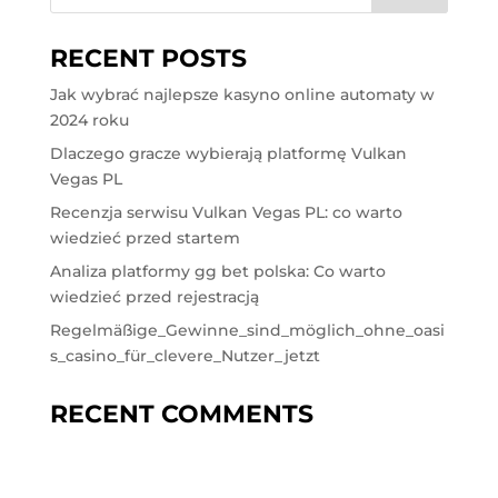
RECENT POSTS
Jak wybrać najlepsze kasyno online automaty w
2024 roku
Dlaczego gracze wybierają platformę Vulkan
Vegas PL
Recenzja serwisu Vulkan Vegas PL: co warto
wiedzieć przed startem
Analiza platformy gg bet polska: Co warto
wiedzieć przed rejestracją
Regelmäßige_Gewinne_sind_möglich_ohne_oasi
s_casino_für_clevere_Nutzer_jetzt
RECENT COMMENTS