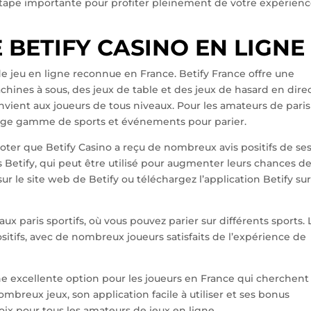
ne étape importante pour profiter pleinement de votre expérien
 BETIFY CASINO EN LIGNE
de jeu en ligne reconnue en France. Betify France offre une
chines à sous, des jeux de table et des jeux de hasard en direc
 convient aux joueurs de tous niveaux. Pour les amateurs de paris
 large gamme de sports et événements pour parier.
ter que Betify Casino a reçu de nombreux avis positifs de se
us Betify, qui peut être utilisé pour augmenter leurs chances d
r le site web de Betify ou téléchargez l’application Betify su
x paris sportifs, où vous pouvez parier sur différents sports. 
sitifs, avec de nombreux joueurs satisfaits de l’expérience de
une excellente option pour les joueurs en France qui cherchen
mbreux jeux, son application facile à utiliser et ses bonus
oix pour tous les amateurs de jeux en ligne.