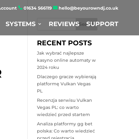
ccount
01634 566119
hello@beyourowndj.co.uk


SYSTEMS
REVIEWS
SUPPORT
RECENT POSTS
Jak wybrać najlepsze
kasyno online automaty w
2024 roku
R
Dlaczego gracze wybierają
platformę Vulkan Vegas
PL
Recenzja serwisu Vulkan
Vegas PL: co warto
wiedzieć przed startem
Analiza platformy gg bet
polska: Co warto wiedzieć
przed rejestracją