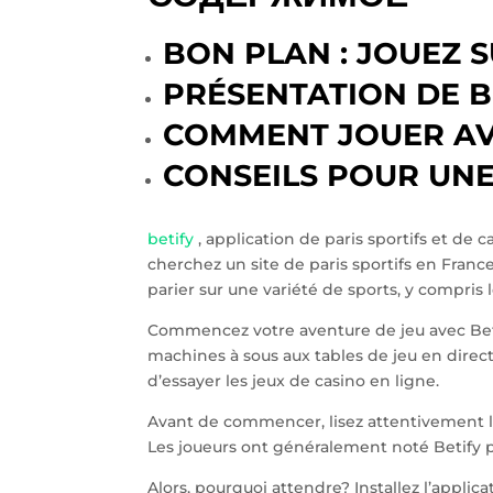
BON PLAN : JOUEZ S
PRÉSENTATION DE B
COMMENT JOUER AVE
CONSEILS POUR UNE
betify
, application de paris sportifs et de 
cherchez un site de paris sportifs en France,
parier sur une variété de sports, y compris l
Commencez votre aventure de jeu avec Beti
machines à sous aux tables de jeu en direc
d’essayer les jeux de casino en ligne.
Avant de commencer, lisez attentivement les
Les joueurs ont généralement noté Betify pou
Alors, pourquoi attendre? Installez l’appli