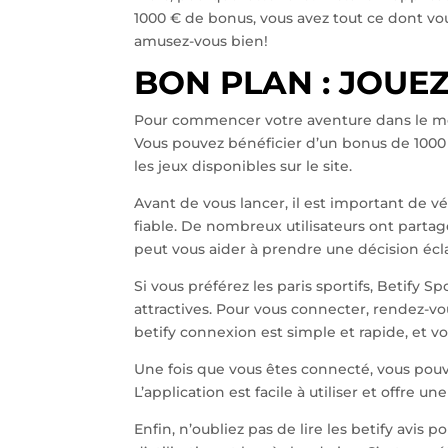
1000 € de bonus, vous avez tout ce dont v
amusez-vous bien!
BON PLAN : JOUEZ
Pour commencer votre aventure dans le mon
Vous pouvez bénéficier d’un bonus de 1000 €
les jeux disponibles sur le site.
Avant de vous lancer, il est important de vér
fiable. De nombreux utilisateurs ont partagé
peut vous aider à prendre une décision écla
Si vous préférez les paris sportifs, Betif
attractives. Pour vous connecter, rendez-vou
betify connexion est simple et rapide, et 
Une fois que vous êtes connecté, vous pouvez
L’application est facile à utiliser et offre u
Enfin, n’oubliez pas de lire les betify avis