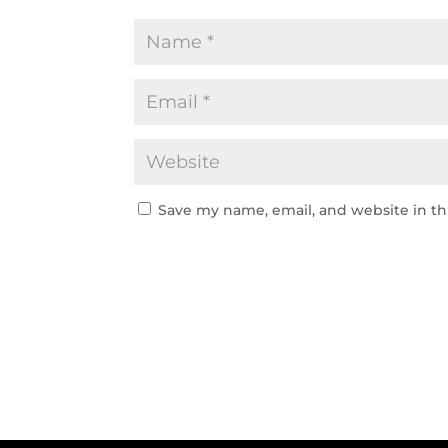
Save my name, email, and website in th