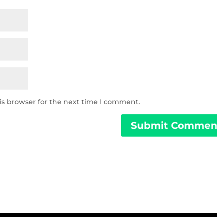
is browser for the next time I comment.