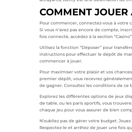
COMMENT JOUER A
Pour commencer, connectez-vous à votre com
Si vous n’avez pas encore de compte, inscr
fois connecté, accédez à la section “Casino”
Utilisez la fonction “Déposer” pour transfér
instructions pour effectuer le dépôt de ma
commencer à jouer.
Pour maximiser votre plaisir et vos chances 
premier dépôt, vous recevrez généralemen
de gagner. Consultez les conditions de ce b
Explorez les différentes options de jeux dis
de table, ou les paris sportifs, vous trouver
chaque jeu pour vous assurer de bien co
N’oubliez pas de gérer votre budget. Jouez
Respectez-le et arrêtez de jouer une fois qu