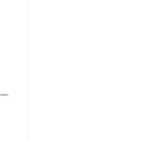
очно.