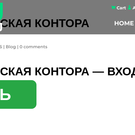
Cart
A


РСКАЯ КОНТОРА
HOME
26
|
Blog
|
0 comments
РСКАЯ КОНТОРА — ВХО
ТЬ