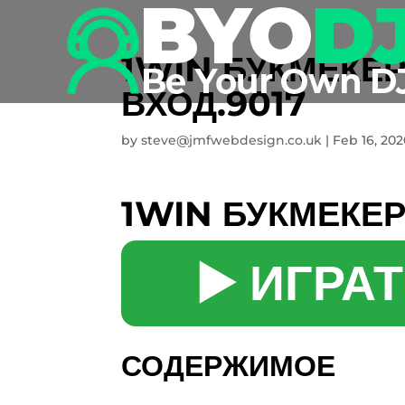
1WIN БУКМЕКЕ
ВХОД.9017
by
steve@jmfwebdesign.co.uk
|
Feb 16, 20
1WIN БУКМЕКЕ
▶️ ИГРА
СОДЕРЖИМОЕ