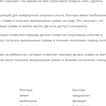
то означает, что игроки из этих стран могут открыть счет, сделать
функций для комфортного игорного опыта. Контора имеет мобильно
 ставки и получать выигрышные суммы на ходу. Это означает, что
шные суммы в любом месте, где есть доступ к интернету.
оторая позволяет игрокам делать ставки на спортивные события в
могут получать выигрышные суммы в течение нескольких секунд пос
вок на киберспорт, которая позволяет игрокам делать ставки на мат
роки могут получать выигрышные суммы в течение нескольких секун
Контора
Контора
имеет
предлагает
мобильное
функцию