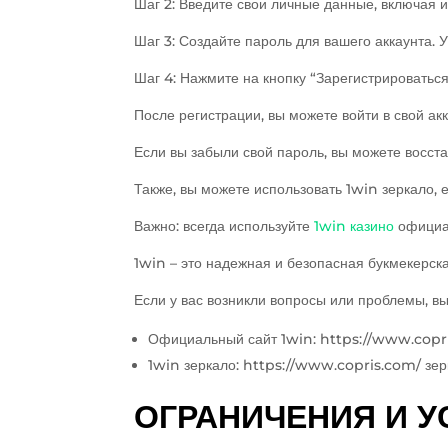
Шаг 2: Введите свои личные данные, включая 
Шаг 3: Создайте пароль для вашего аккаунта. 
Шаг 4: Нажмите на кнопку “Зарегистрироваться
После регистрации, вы можете войти в свой акк
Если вы забыли свой пароль, вы можете восста
Также, вы можете использовать 1win зеркало,
Важно: всегда используйте
1win казино
официал
1win – это надежная и безопасная букмекерска
Если у вас возникли вопросы или проблемы, вы
Официальный сайт 1win: https://www.copr
1win зеркало: https://www.copris.com/ зе
ОГРАНИЧЕНИЯ И 