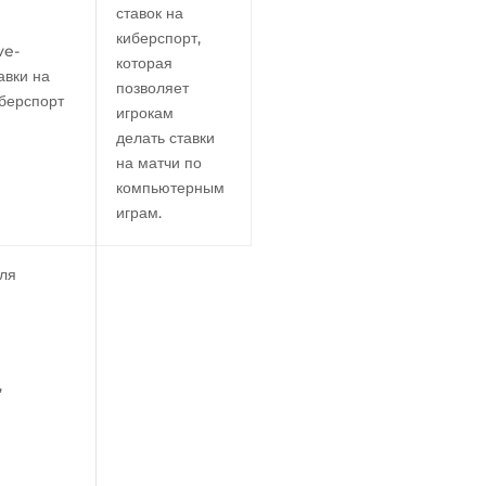
ставок на
киберспорт,
ve-
которая
авки на
позволяет
берспорт
игрокам
делать ставки
на матчи по
компьютерным
играм.
для
,