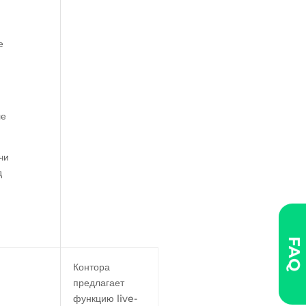
е
ле
чи
д
FAQ
Контора
предлагает
функцию live-