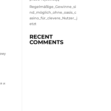
Regelmäßige_Gewinne_si
nd_möglich_ohne_oasis_c
asino_für_clevere_Nutzer_j
etzt
RECENT
COMMENTS
чему
ия и