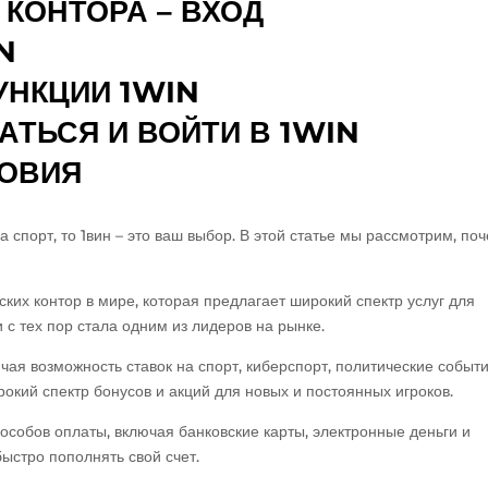
 КОНТОРА – ВХОД
N
УНКЦИИ 1WIN
АТЬСЯ И ВОЙТИ В 1WIN
ЛОВИЯ
 спорт, то 1вин – это ваш выбор. В этой статье мы рассмотрим, по
ских контор в мире, которая предлагает широкий спектр услуг для
 с тех пор стала одним из лидеров на рынке.
чая возможность ставок на спорт, киберспорт, политические событ
окий спектр бонусов и акций для новых и постоянных игроков.
пособов оплаты, включая банковские карты, электронные деньги и
 быстро пополнять свой счет.