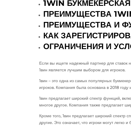
1WIN БУКМЕКЕРСКАЯ
ПРЕИМУЩЕСТВА 1WI
ПРЕИМУЩЕСТВА И Ф
КАК ЗАРЕГИСТРИРОВ
ОГРАНИЧЕНИЯ И УС
Если вы ищете надежный партнер для ставок на
1вин является лучшим выбором для игроков.
1вин – это одна из самых популярных букмекер
игроков. Компания была основана в 2018 году и
1вин предлагает широкий спектр функций, вклю
многое другое. Компания также предлагает шир
Кроме того, 1вин предлагает широкий спектр с
другие. Это означает, что игроки могут легко и