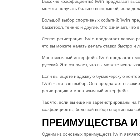
Высокие коэффициенты: 1win предлагает высок
можете получать больше выигрышей, если дела
Большой выбор спортивных событий: 1win пре
баскетбол, теннис и другие. Это означает, что
Легкая регистрация: 1win предлагает легкую р
что вы можете начать делать ставки быстро и л
Многоязычный интерфейс: 1win предлагает мн
русский. Это означает, что вы можете использо
Если вы ищете надежную букмекерскую контору
1win – это ваш выбор. Она предлагает высоки
регистрацию и многоязычный интерфейс.
Так что, если вы еще не зарегистрированы на 1
коэффициенты, большой выбор спортивных соб
ПРЕИМУЩЕСТВА И
Одним из основных преимуществ 1win является 