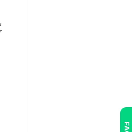
e:
en
FAQ