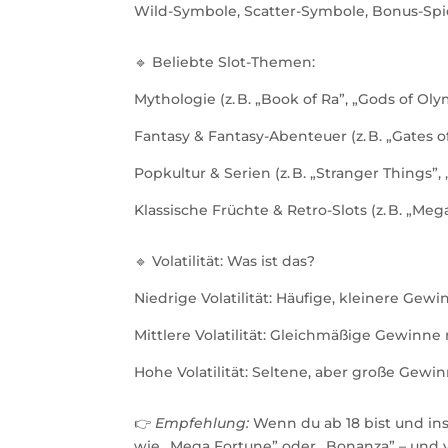
Wild-Symbole, Scatter-Symbole, Bonus-Spiel
🔹 Beliebte Slot-Themen:
Mythologie (z. B. „Book of Ra”, „Gods of Ol
Fantasy & Fantasy-Abenteuer (z. B. „Gates o
Popkultur & Serien (z. B. „Stranger Things”
Klassische Früchte & Retro-Slots (z. B. „Meg
🔹 Volatilität: Was ist das?
Niedrige Volatilität: Häufige, kleinere Gewi
Mittlere Volatilität: Gleichmäßige Gewinne
Hohe Volatilität: Seltene, aber große Gewinne
👉
Empfehlung:
Wenn du ab 18 bist und ins
wie „Mega Fortune” oder „Bonanza” – und 