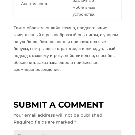
различные
Адаптивность
мобильные
устройства.
Таким образом, онлайн-казино, предлагающие
качественный и разнообразный опыт игры, с упором
на удобство, безопасность и привлекательные
бонусы, выигрышные стратегии, и индивидуальный
подход к каждому игроку, действительно, способны
обеспечить захватывающее и прибыльное
времяпрепровождение.
SUBMIT A COMMENT
Your email address will not be published.
Required fields are marked
*