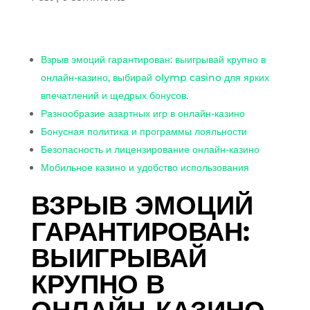
Взрыв эмоций гарантирован: выигрывай крупно в
онлайн-казино, выбирай olymp casino для ярких
впечатлений и щедрых бонусов.
Разнообразие азартных игр в онлайн-казино
Бонусная политика и программы лояльности
Безопасность и лицензирование онлайн-казино
Мобильное казино и удобство использования
ВЗРЫВ ЭМОЦИЙ
ГАРАНТИРОВАН:
ВЫИГРЫВАЙ
КРУПНО В