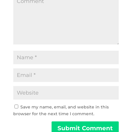
Save my name, email, and website in this
browser for the next time I comment.