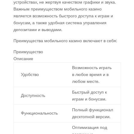
устройствах, не жертвуя качеством графики и звука.
Важным преимуществом мобильного казино
является возможность быстрого доступа к играм и
бонусам, а также удобная система управления
депозитами и выводами.
Преимущества мобильного казино включают в себя:
Преимущество
Описание
Возможность играть
Удобство
в любое время и в
любом месте.
Быстрый доступ к
Доступность
играм и бонусам.
Полный функционал
Функциональность
десктопной версии.
Оптимизация под