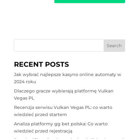
RECENT POSTS
Jak wybrać najlepsze kasyno online automaty w
2024 roku
Dlaczego gracze wybierają platformę Vulkan
Vegas PL
Recenzja serwisu Vulkan Vegas PL: co warto
wiedzieć przed startem
Analiza platformy gg bet polska: Co warto
wiedzieć przed rejestracją