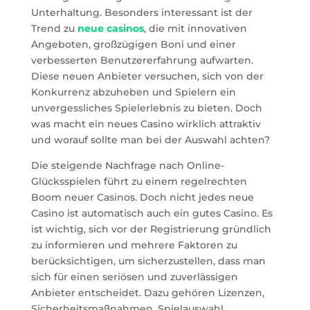
Unterhaltung. Besonders interessant ist der
Trend zu
neue casinos
, die mit innovativen
Angeboten, großzügigen Boni und einer
verbesserten Benutzererfahrung aufwarten.
Diese neuen Anbieter versuchen, sich von der
Konkurrenz abzuheben und Spielern ein
unvergessliches Spielerlebnis zu bieten. Doch
was macht ein neues Casino wirklich attraktiv
und worauf sollte man bei der Auswahl achten?
Die steigende Nachfrage nach Online-
Glücksspielen führt zu einem regelrechten
Boom neuer Casinos. Doch nicht jedes neue
Casino ist automatisch auch ein gutes Casino. Es
ist wichtig, sich vor der Registrierung gründlich
zu informieren und mehrere Faktoren zu
berücksichtigen, um sicherzustellen, dass man
sich für einen seriösen und zuverlässigen
Anbieter entscheidet. Dazu gehören Lizenzen,
Sicherheitsmaßnahmen, Spielauswahl,