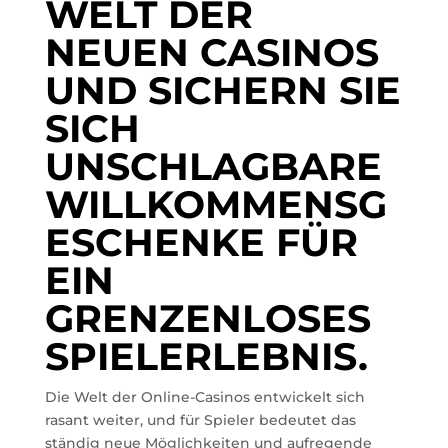
WELT DER
NEUEN CASINOS
UND SICHERN SIE
SICH
UNSCHLAGBARE
WILLKOMMENSG
ESCHENKE FÜR
EIN
GRENZENLOSES
SPIELERLEBNIS.
Die Welt der Online-Casinos entwickelt sich
rasant weiter, und für Spieler bedeutet das
ständig neue Möglichkeiten und aufregende