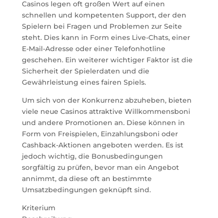
Casinos legen oft großen Wert auf einen
schnellen und kompetenten Support, der den
Spielern bei Fragen und Problemen zur Seite
steht. Dies kann in Form eines Live-Chats, einer
E-Mail-Adresse oder einer Telefonhotline
geschehen. Ein weiterer wichtiger Faktor ist die
Sicherheit der Spielerdaten und die
Gewährleistung eines fairen Spiels.
Um sich von der Konkurrenz abzuheben, bieten
viele neue Casinos attraktive Willkommensboni
und andere Promotionen an. Diese können in
Form von Freispielen, Einzahlungsboni oder
Cashback-Aktionen angeboten werden. Es ist
jedoch wichtig, die Bonusbedingungen
sorgfältig zu prüfen, bevor man ein Angebot
annimmt, da diese oft an bestimmte
Umsatzbedingungen geknüpft sind.
Kriterium