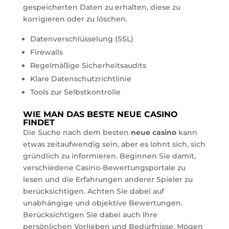
gespeicherten Daten zu erhalten, diese zu
korrigieren oder zu löschen.
Datenverschlüsselung (SSL)
Firewalls
Regelmäßige Sicherheitsaudits
Klare Datenschutzrichtlinie
Tools zur Selbstkontrolle
WIE MAN DAS BESTE NEUE CASINO
FINDET
Die Suche nach dem besten
neue casino
kann
etwas zeitaufwendig sein, aber es lohnt sich, sich
gründlich zu informieren. Beginnen Sie damit,
verschiedene Casino-Bewertungsportale zu
lesen und die Erfahrungen anderer Spieler zu
berücksichtigen. Achten Sie dabei auf
unabhängige und objektive Bewertungen.
Berücksichtigen Sie dabei auch Ihre
persönlichen Vorlieben und Bedürfnisse. Mögen