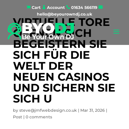
Cart
Account
01634 566119




hello@beyourowndj.co.uk
VIRTUELLE TORE
ÖFFNEN SICH
BEGEISTERN SIE
SICH FÜR DIE
WELT DER
NEUEN CASINOS
UND SICHERN SIE
SICH U
by
steve@jmfwebdesign.co.uk
|
Mar 31, 2026
|
Post
|
0 comments