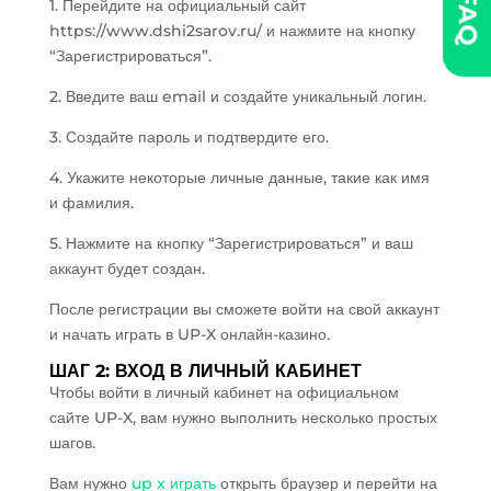
FAQ
1. Перейдите на официальный сайт
https://www.dshi2sarov.ru/ и нажмите на кнопку
“Зарегистрироваться”.
2. Введите ваш email и создайте уникальный логин.
3. Создайте пароль и подтвердите его.
4. Укажите некоторые личные данные, такие как имя
и фамилия.
5. Нажмите на кнопку “Зарегистрироваться” и ваш
аккаунт будет создан.
После регистрации вы сможете войти на свой аккаунт
и начать играть в UP-X онлайн-казино.
ШАГ 2: ВХОД В ЛИЧНЫЙ КАБИНЕТ
Чтобы войти в личный кабинет на официальном
сайте UP-X, вам нужно выполнить несколько простых
шагов.
Вам нужно
up x играть
открыть браузер и перейти на