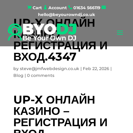
Cart
Account
01634 566119




hello@beyourowndj.co.uk
UP-X ОНЛАЙН
КАЗИНО
РЕГИСТРАЦИЯ И
ВХОД.4347
by
steve@jmfwebdesign.co.uk
|
Feb 22, 2026
|
Blog
|
0 comments
UP-X ОНЛАЙН
КАЗИНО –
РЕГИСТРАЦИЯ И