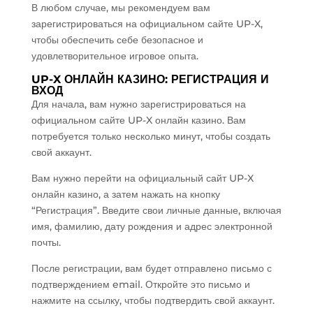
В любом случае, мы рекомендуем вам
зарегистрироваться на официальном сайте UP-X,
чтобы обеспечить себе безопасное и
удовлетворительное игровое опыта.
UP-X ОНЛАЙН КАЗИНО: РЕГИСТРАЦИЯ И
ВХОД
Для начала, вам нужно зарегистрироваться на
официальном сайте UP-X онлайн казино. Вам
потребуется только несколько минут, чтобы создать
свой аккаунт.
Вам нужно перейти на официальный сайт UP-X
онлайн казино, а затем нажать на кнопку
“Регистрация”. Введите свои личные данные, включая
имя, фамилию, дату рождения и адрес электронной
почты.
После регистрации, вам будет отправлено письмо с
подтверждением email. Откройте это письмо и
нажмите на ссылку, чтобы подтвердить свой аккаунт.