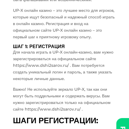
UP-X онлайн казино – это лучшее место для игроков,
которые ищут безопасный и надежный способ играть
в онлайн казино. Регистрация и вход на
официальном сайте UP-X онлайн казино – это
первый шаг к приятному игровому опыту.
ШАГ 1: РЕГИСТРАЦИЯ
Для начала играть в UP-X онлайн-казино, вам нужно
зарегистрироваться на официальном сайте
https://www.dshi2sarov.ru/ . Вам потребуется
создать уникальный логин и пароль, а также указать
некоторые личные данные.
Важно! Не используйте зеркало UP-X, так как они
могут быть поддельными и содержать вирусы. Вам
нужно зарегистрироваться только на официальном
сайте https://www.dshi2sarov.ru/ .
ШАГИ РЕГИСТРАЦИИ: