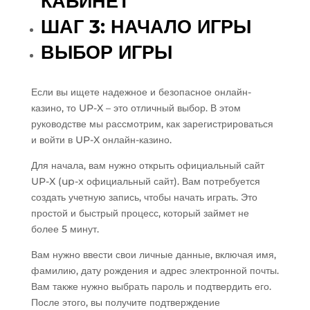
КАБИНЕТ
ШАГ 3: НАЧАЛО ИГРЫ
ВЫБОР ИГРЫ
Если вы ищете надежное и безопасное онлайн-
казино, то UP-X – это отличный выбор. В этом
руководстве мы рассмотрим, как зарегистрироваться
и войти в UP-X онлайн-казино.
Для начала, вам нужно открыть официальный сайт
UP-X (up-x официальный сайт). Вам потребуется
создать учетную запись, чтобы начать играть. Это
простой и быстрый процесс, который займет не
более 5 минут.
Вам нужно ввести свои личные данные, включая имя,
фамилию, дату рождения и адрес электронной почты.
Вам также нужно выбрать пароль и подтвердить его.
После этого, вы получите подтверждение