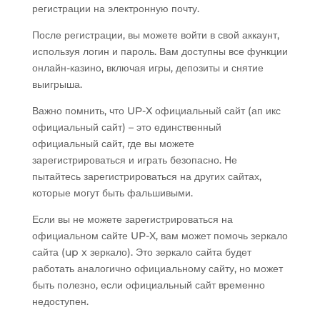
регистрации на электронную почту.
После регистрации, вы можете войти в свой аккаунт,
используя логин и пароль. Вам доступны все функции
онлайн-казино, включая игры, депозиты и снятие
выигрыша.
Важно помнить, что UP-X официальный сайт (ап икс
официальный сайт) – это единственный
официальный сайт, где вы можете
зарегистрироваться и играть безопасно. Не
пытайтесь зарегистрироваться на других сайтах,
которые могут быть фальшивыми.
Если вы не можете зарегистрироваться на
официальном сайте UP-X, вам может помочь зеркало
сайта (up x зеркало). Это зеркало сайта будет
работать аналогично официальному сайту, но может
быть полезно, если официальный сайт временно
недоступен.