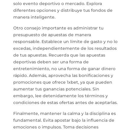
solo evento deportivo o mercado. Explora
diferentes opciones y distribuye tus fondos de
manera inteligente.
Otro consejo importante es administrar tu
presupuesto de apuestas de manera
responsable. Establece un límite de gasto y no lo
excedas, independientemente de los resultados
de tus apuestas. Recuerda que las apuestas
deportivas deben ser una forma de
entretenimiento, no una forma de ganar dinero
rápido. Además, aprovecha las bonificaciones y
promociones que ofrece 1xbet, ya que pueden
aumentar tus ganancias potenciales. Sin
embargo, lee detenidamente los términos y
condiciones de estas ofertas antes de aceptarlas.
Finalmente, mantener la calma y la disciplina es
fundamental. Evita apostar bajo la influencia de
emociones o impulsos. Toma decisiones