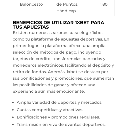
Baloncesto
de Puntos,
1.80
Hándicap
BENEFICIOS DE UTILIZAR 1XBET PARA
TUS APUESTAS
Existen numerosas razones para elegir 1xbet
como tu plataforma de apuestas deportivas. En
primer lugar, la plataforma ofrece una amplia
selección de métodos de pago, incluyendo
tarjetas de crédito, transferencias bancarias y
monederos electrónicos, facilitando el depósito y
retiro de fondos. Además, 1xbet se destaca por
sus bonificaciones y promociones, que aumentan
las posibilidades de ganar y ofrecen una
experiencia aún más emocionante.
Amplia variedad de deportes y mercados.
Cuotas competitivas y atractivas.
Bonificaciones y promociones regulares.
Transmisión en vivo de eventos deportivos.