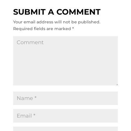
SUBMIT A COMMENT
Your email address will not be published.
Required fields are marked
*