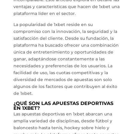
ventajas y características que hacen de 1xbet una
plataforma líder en el sector.
La popularidad de 1xbet reside en su
compromiso con la innovación, la seguridad y la
satisfacción del cliente. Desde su fundación, la
plataforma ha buscado ofrecer una combinación
única de entretenimiento y oportunidades de
ganar, adaptándose constantemente a las
necesidades y preferencias de los usuarios. La
facilidad de uso, las cuotas competitivas y la
diversidad de mercados de apuestas son solo
algunos de los factores que contribuyen al éxito
de 1xbet.
¿QUÉ SON LAS APUESTAS DEPORTIVAS
EN 1XBET?
Las apuestas deportivas en 1xbet abarcan una
amplia variedad de disciplinas, desde fútbol y
baloncesto hasta tenis, hockey sobre hielo y