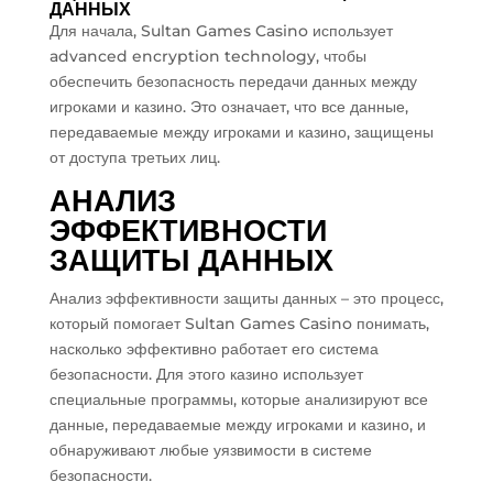
ДАННЫХ
Для начала, Sultan Games Casino использует
advanced encryption technology, чтобы
обеспечить безопасность передачи данных между
игроками и казино. Это означает, что все данные,
передаваемые между игроками и казино, защищены
от доступа третьих лиц.
АНАЛИЗ
ЭФФЕКТИВНОСТИ
ЗАЩИТЫ ДАННЫХ
Анализ эффективности защиты данных – это процесс,
который помогает Sultan Games Casino понимать,
насколько эффективно работает его система
безопасности. Для этого казино использует
специальные программы, которые анализируют все
данные, передаваемые между игроками и казино, и
обнаруживают любые уязвимости в системе
безопасности.