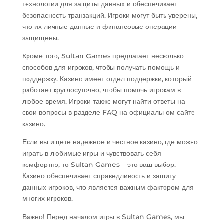
технологии для защиты данных и обеспечивает
безопасность транзакций. Игроки могут быть уверены,
что их личные данные и финансовые операции
защищены.
Кроме того, Sultan Games предлагает несколько
способов для игроков, чтобы получать помощь и
поддержку. Казино имеет отдел поддержки, который
работает круглосуточно, чтобы помочь игрокам в
любое время. Игроки также могут найти ответы на
свои вопросы в разделе FAQ на официальном сайте
казино.
Если вы ищете надежное и честное казино, где можно
играть в любимые игры и чувствовать себя
комфортно, то Sultan Games – это ваш выбор.
Казино обеспечивает справедливость и защиту
данных игроков, что является важным фактором для
многих игроков.
Важно! Перед началом игры в Sultan Games, мы