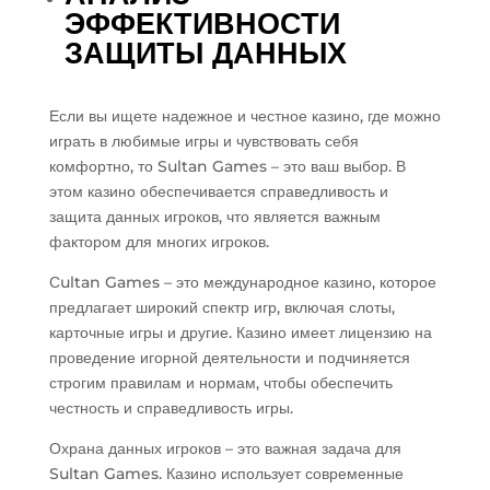
ЭФФЕКТИВНОСТИ
ЗАЩИТЫ ДАННЫХ
Если вы ищете надежное и честное казино, где можно
играть в любимые игры и чувствовать себя
комфортно, то Sultan Games – это ваш выбор. В
этом казино обеспечивается справедливость и
защита данных игроков, что является важным
фактором для многих игроков.
Сultan Games – это международное казино, которое
предлагает широкий спектр игр, включая слоты,
карточные игры и другие. Казино имеет лицензию на
проведение игорной деятельности и подчиняется
строгим правилам и нормам, чтобы обеспечить
честность и справедливость игры.
Охрана данных игроков – это важная задача для
Sultan Games. Казино использует современные