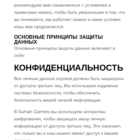
рекомендуем вам ознакомиться с условиями и
правилами казино, чтобы быть уверенными в том, что
вы понимаете, как работает казино и какие условия
игры вам предлагаются.
ОСНОВНЫЕ ПРИНЦИПЫ ЗАЩИТЫ
ДАННЫХ
Основные принципы защиты данных включают в
себя:
КОНФИДЕНЦИАЛЬНОСТЬ
Все личные данные игроков должны быть защищены
от доступа третьих лиц. Мы используем надежные
системы безопасности, чтобы обеспечить
безопасность вашей личной информации.
В Sulтan Games мы используем алгоритмы
шифрования, чтобы защищать вашу личную
информацию от доступа третьих лиц. Это означает,
что только вы и наш казино имеют доступ к вашим