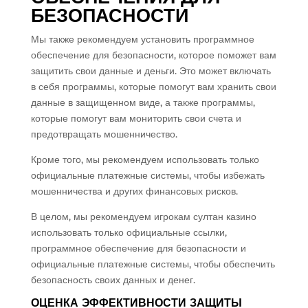
БЕЗОПАСНОСТИ
Мы также рекомендуем установить программное
обеспечение для безопасности, которое поможет вам
защитить свои данные и деньги. Это может включать
в себя программы, которые помогут вам хранить свои
данные в защищенном виде, а также программы,
которые помогут вам мониторить свои счета и
предотвращать мошенничество.
Кроме того, мы рекомендуем использовать только
официальные платежные системы, чтобы избежать
мошенничества и других финансовых рисков.
В целом, мы рекомендуем игрокам султан казино
использовать только официальные ссылки,
программное обеспечение для безопасности и
официальные платежные системы, чтобы обеспечить
безопасность своих данных и денег.
ОЦЕНКА ЭФФЕКТИВНОСТИ ЗАЩИТЫ