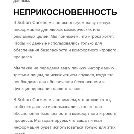
данным.
НЕПРИКОСНОВЕННОСТЬ
В Sulтan Games мы не используем вашу личную
информацию для любых коммерческих или
рекламных целей. Мы понимаем, что игроки хотят,
чтобы их данные использовались только для
обеспечения безопасности и комфортного игрового
процесса.
Мы также не передаем вашу личную информацию
третьим лицам, за исключением случаев, когда это
необходимо для обеспечения безопасности и
функционирования нашего казино.
В Sulтan Games мы понимаем, что игроки хотят,
чтобы их данные использовались только для
обеспечения безопасности и комфортного игрового
процесса. Мы гарантируем, что ваша личная
информация будет использоваться только для этих