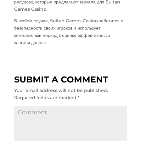
ресурсах, которые предлагают зеркала для Sultan
Games Casino.
В любом случае, Sultan Games Casino заботится о
безопасности своих игроков и использует
комплексный подход к оценке эффективности
защиты данных.
SUBMIT A COMMENT
Your email address will not be published.
Required fields are marked
*