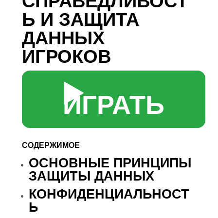
СПРАВЕДЛИВОСТ
Ь И ЗАЩИТА
ДАННЫХ
ИГРОКОВ
▶️
ИГРАТЬ
СОДЕРЖИМОЕ
ОСНОВНЫЕ ПРИНЦИПЫ
ЗАЩИТЫ ДАННЫХ
КОНФИДЕНЦИАЛЬНОСТ
Ь