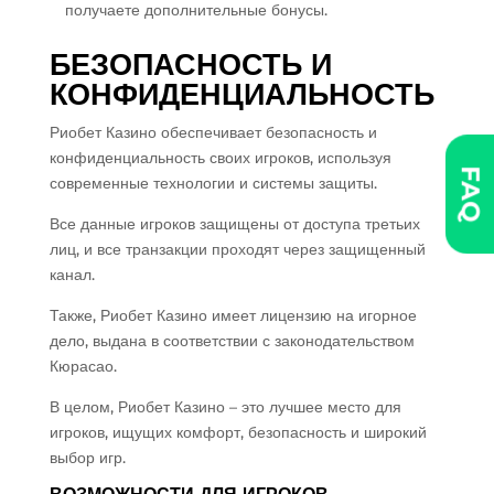
получаете дополнительные бонусы.
БЕЗОПАСНОСТЬ И
КОНФИДЕНЦИАЛЬНОСТЬ
Риобет Казино обеспечивает безопасность и
конфиденциальность своих игроков, используя
FAQ
современные технологии и системы защиты.
Все данные игроков защищены от доступа третьих
лиц, и все транзакции проходят через защищенный
канал.
Также, Риобет Казино имеет лицензию на игорное
дело, выдана в соответствии с законодательством
Кюрасао.
В целом, Риобет Казино – это лучшее место для
игроков, ищущих комфорт, безопасность и широкий
выбор игр.