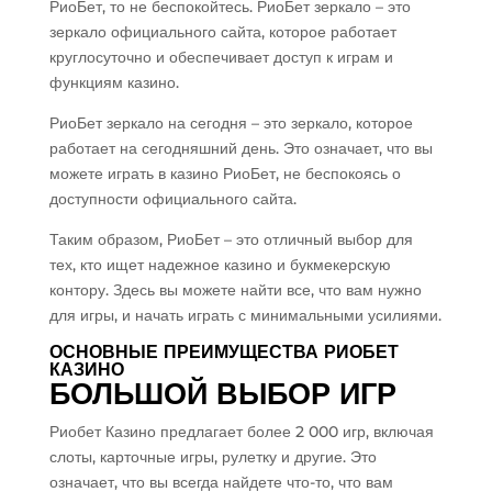
РиоБет, то не беспокойтесь. РиоБет зеркало – это
зеркало официального сайта, которое работает
круглосуточно и обеспечивает доступ к играм и
функциям казино.
РиоБет зеркало на сегодня – это зеркало, которое
работает на сегодняшний день. Это означает, что вы
можете играть в казино РиоБет, не беспокоясь о
доступности официального сайта.
Таким образом, РиоБет – это отличный выбор для
тех, кто ищет надежное казино и букмекерскую
контору. Здесь вы можете найти все, что вам нужно
для игры, и начать играть с минимальными усилиями.
ОСНОВНЫЕ ПРЕИМУЩЕСТВА РИОБЕТ
КАЗИНО
БОЛЬШОЙ ВЫБОР ИГР
Риобет Казино предлагает более 2 000 игр, включая
слоты, карточные игры, рулетку и другие. Это
означает, что вы всегда найдете что-то, что вам