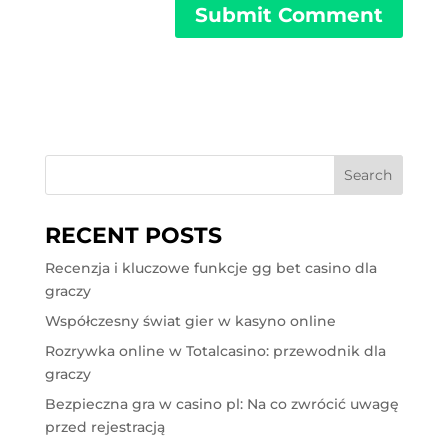
RECENT POSTS
Recenzja i kluczowe funkcje gg bet casino dla
graczy
Współczesny świat gier w kasyno online
Rozrywka online w Totalcasino: przewodnik dla
graczy
Bezpieczna gra w casino pl: Na co zwrócić uwagę
przed rejestracją