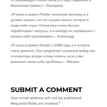
«Я рекомендую Риобет всем, кто ищет надежное и
безопасное казино.» – Екатерина
«Я играл в казино Риобет несколько месяцев, и я
должен сказать, что это лучшее казино, которое я
когда-либо играл. Операторы очень быстро
обрабатывают запросы, и я никогда не сталкивался с
какими-либо проблемами.» – Александр
«Я играл в казино Риобет с 2018 года, и я остался
очень доволен. Они предлагают огромный выбор игр,
и операторы всегда готовы помочь, если у вас
возникнет какая-либо проблема.» – Михаил
SUBMIT A COMMENT
Your email address will not be published.
Required fields are marked
*