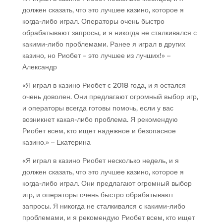
должен сказать, что это лучшее казино, которое я
когда-либо играл. Операторы очень быстро
обрабатывают запросы, и я никогда не сталкивался с
какими-либо проблемами. Ранее я играл в других
казино, но Риобет – это лучшее из лучших!» –
Александр
«Я играл в казино Риобет с 2018 года, и я остался
очень доволен. Они предлагают огромный выбор игр,
и операторы всегда готовы помочь, если у вас
возникнет какая-либо проблема. Я рекомендую
Риобет всем, кто ищет надежное и безопасное
казино.» – Екатерина
«Я играл в казино Риобет несколько недель, и я
должен сказать, что это лучшее казино, которое я
когда-либо играл. Они предлагают огромный выбор
игр, и операторы очень быстро обрабатывают
запросы. Я никогда не сталкивался с какими-либо
проблемами, и я рекомендую Риобет всем, кто ищет