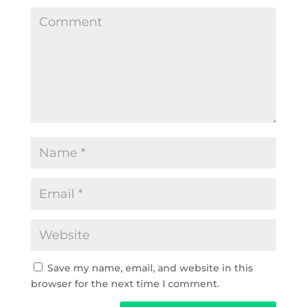
Save my name, email, and website in this
browser for the next time I comment.