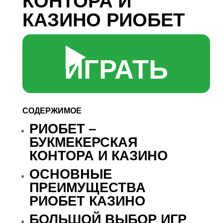
КОНТОРА И
КАЗИНО РИОБЕТ
▶️
ИГРАТЬ
СОДЕРЖИМОЕ
РИОБЕТ –
БУКМЕКЕРСКАЯ
КОНТОРА И КАЗИНО
ОСНОВНЫЕ
ПРЕИМУЩЕСТВА
РИОБЕТ КАЗИНО
БОЛЬШОЙ ВЫБОР ИГР