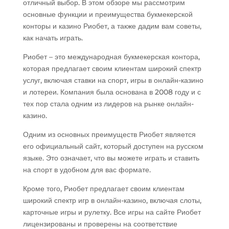
отличный выбор. В этом обзоре мы рассмотрим
основные функции и преимущества букмекерской
конторы и казино Риобет, а также дадим вам советы,
как начать играть.
Риобет – это международная букмекерская контора,
которая предлагает своим клиентам широкий спектр
услуг, включая ставки на спорт, игры в онлайн-казино
и лотереи. Компания была основана в 2008 году и с
тех пор стала одним из лидеров на рынке онлайн-
казино.
Одним из основных преимуществ Риобет является
его официальный сайт, который доступен на русском
языке. Это означает, что вы можете играть и ставить
на спорт в удобном для вас формате.
Кроме того, Риобет предлагает своим клиентам
широкий спектр игр в онлайн-казино, включая слоты,
карточные игры и рулетку. Все игры на сайте Риобет
лицензированы и проверены на соответствие