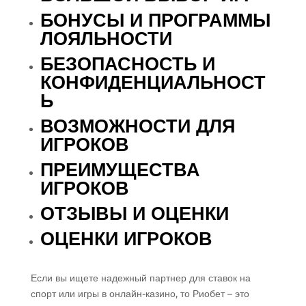
БОНУСЫ И ПРОГРАММЫ
ЛОЯЛЬНОСТИ
БЕЗОПАСНОСТЬ И
КОНФИДЕНЦИАЛЬНОСТ
Ь
ВОЗМОЖНОСТИ ДЛЯ
ИГРОКОВ
ПРЕИМУЩЕСТВА
ИГРОКОВ
ОТЗЫВЫ И ОЦЕНКИ
ОЦЕНКИ ИГРОКОВ
Если вы ищете надежный партнер для ставок на
спорт или игры в онлайн-казино, то Риобет – это