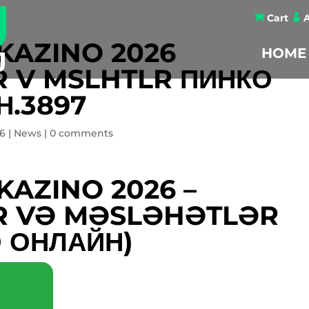
Cart
A


KAZINO 2026
HOME
R V MSLHTLR ПИНКО
Н.3897
26
|
News
|
0 comments
KAZINO 2026 –
R VƏ MƏSLƏHƏTLƏR
О ОНЛАЙН)