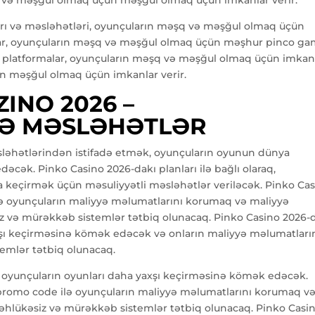
q və məşğul olmaq üçün məşğul olmaq üçün imkanlar verir.
aları və məsləhətləri, oyunçuların məşq və məşğul olmaq üçün
uşlar, oyunçuların məşq və məşğul olmaq üçün məşhur pinco g
Bu platformalar, oyunçuların məşq və məşğul olmaq üçün imkan
n məşğul olmaq üçün imkanlar verir.
INO 2026 –
VƏ MƏSLƏHƏTLƏR
əsləhətlərindən istifadə etmək, oyunçuların oyunun dünya
cək. Pinko Casino 2026-dakı planları ilə bağlı olaraq,
a keçirmək üçün məsuliyyətli məsləhətlər veriləcək. Pinko Ca
ə oyunçuların maliyyə məlumatlarını korumaq və maliyyə
 və mürəkkəb sistemlər tətbiq olunacaq. Pinko Casino 2026-
axşı keçirməsinə kömək edəcək və onların maliyyə məlumatları
emlər tətbiq olunacaq.
oyunçuların oyunları daha yaxşı keçirməsinə kömək edəcək.
promo code ilə oyunçuların maliyyə məlumatlarını korumaq v
hlükəsiz və mürəkkəb sistemlər tətbiq olunacaq. Pinko Casi