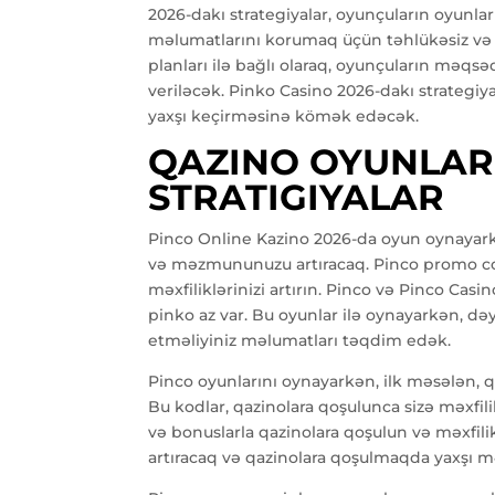
2026-dakı strategiyalar, oyunçuların oyunl
məlumatlarını korumaq üçün təhlükəsiz və 
planları ilə bağlı olaraq, oyunçuların məqs
veriləcək. Pinko Casino 2026-dakı strategi
yaxşı keçirməsinə kömək edəcək.
QAZINO OYUNLARI
STRATIGIYALAR
Pinco Online Kazino 2026-da oyun oynayarken
və məzmununuzu artıracaq. Pinco promo co
məxfiliklərinizi artırın. Pinco və Pinco Ca
pinko az var. Bu oyunlar ilə oynayarkən, də
etməliyiniz məlumatları təqdim edək.
Pinco oyunlarını oynayarkən, ilk məsələn, qa
Bu kodlar, qazinolara qoşulunca sizə məxfil
və bonuslarla qazinolara qoşulun və məxfilikl
artıracaq və qazinolara qoşulmaqda yaxşı 