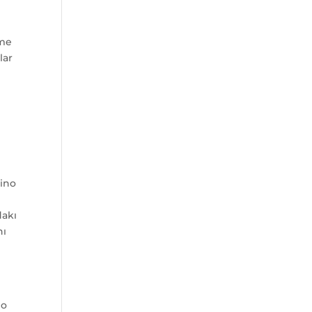
ame
lar
sino
dakı
nı
ə
no