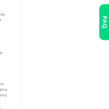
tlər
FAQ
a
aq
ın.
rışma
inizi