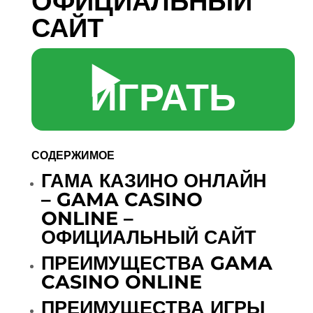
ОФИЦИАЛЬНЫЙ
САЙТ
▶️
ИГРАТЬ
СОДЕРЖИМОЕ
ГАМА КАЗИНО ОНЛАЙН
– GAMA CASINO
ONLINE –
ОФИЦИАЛЬНЫЙ САЙТ
ПРЕИМУЩЕСТВА GAMA
CASINO ONLINE
ПРЕИМУЩЕСТВА ИГРЫ