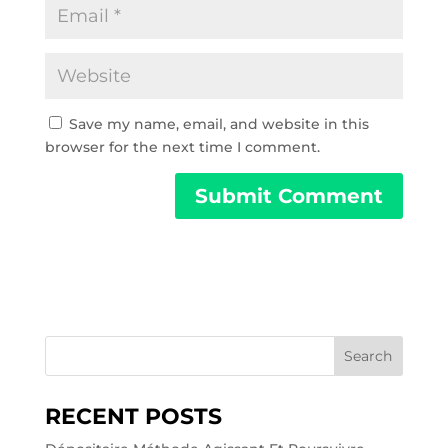
Save my name, email, and website in this
browser for the next time I comment.
RECENT POSTS