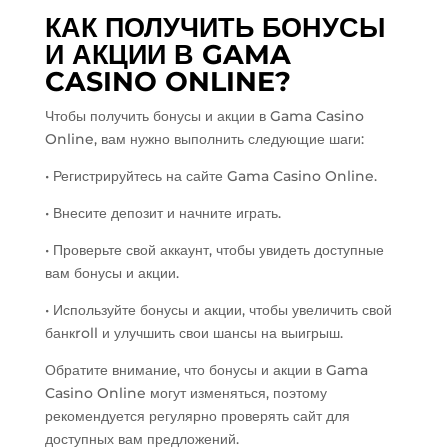
КАК ПОЛУЧИТЬ БОНУСЫ
И АКЦИИ В GAMA
CASINO ONLINE?
Чтобы получить бонусы и акции в Gama Casino
Online, вам нужно выполнить следующие шаги:
• Регистрируйтесь на сайте Gama Casino Online.
• Внесите депозит и начните играть.
• Проверьте свой аккаунт, чтобы увидеть доступные
вам бонусы и акции.
• Используйте бонусы и акции, чтобы увеличить свой
банкroll и улучшить свои шансы на выигрыш.
Обратите внимание, что бонусы и акции в Gama
Casino Online могут изменяться, поэтому
рекомендуется регулярно проверять сайт для
доступных вам предложений.