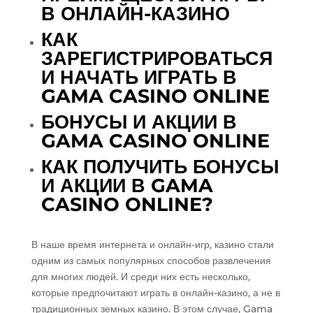
В ОНЛАЙН-КАЗИНО
КАК
ЗАРЕГИСТРИРОВАТЬСЯ
И НАЧАТЬ ИГРАТЬ В
GAMA CASINO ONLINE
БОНУСЫ И АКЦИИ В
GAMA CASINO ONLINE
КАК ПОЛУЧИТЬ БОНУСЫ
И АКЦИИ В GAMA
CASINO ONLINE?
В наше время интернета и онлайн-игр, казино стали
одним из самых популярных способов развлечения
для многих людей. И среди них есть несколько,
которые предпочитают играть в онлайн-казино, а не в
традиционных земных казино. В этом случае, Gama