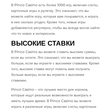
В Pinco Casino есть более 1000 игр, включая слоты,
карточные игры и рулетку. Это означает, что вы
можете найти игру, которая вам понравится, и играть
в нее сколько угодно. Кроме того, новые игры
добавляются регулярно, чтобы вы всегда могли найти
что-то новое и интересное.
ВЫСОКИЕ СТАВКИ
В Pinco Casino вы можете ставить высокие суммы,
если вы хотите. Это означает, что вы можете выиграть
больше, если вы играете с высокими ставками. Кроме
того, высокие ставки могут помочь вам получить
больше выигры, если вы играете с высокими
ставками.
Pinco Casino – это лучшее место для игроков,
которые ищут реальные возможности выиграть и
иметь лучшее время. В Pinco Casino вы можете
играть в различные игры, включая слоты, карточные