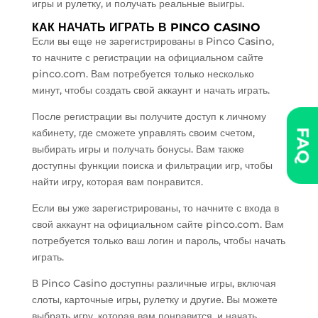
игры и рулетку, и получать реальные выигры.
КАК НАЧАТЬ ИГРАТЬ В PINCO CASINO
Если вы еще не зарегистрированы в Pinco Casino,
то начните с регистрации на официальном сайте
pinco.com. Вам потребуется только несколько
минут, чтобы создать свой аккаунт и начать играть.
После регистрации вы получите доступ к личному
кабинету, где сможете управлять своим счетом,
FAQ
выбирать игры и получать бонусы. Вам также
доступны функции поиска и фильтрации игр, чтобы
найти игру, которая вам понравится.
Если вы уже зарегистрированы, то начните с входа в
свой аккаунт на официальном сайте pinco.com. Вам
потребуется только ваш логин и пароль, чтобы начать
играть.
В Pinco Casino доступны различные игры, включая
слоты, карточные игры, рулетку и другие. Вы можете
выбрать игру, которая вам понравится, и начать