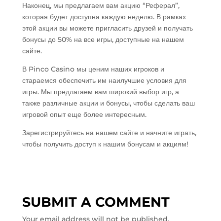
Наконец, мы предлагаем вам акцию “Реферал”,
которая будет доступна каждую неделю. В рамках
этой акции вы можете пригласить друзей и получать
бонусы до 50% на все игры, доступные на нашем
сайте.
В Pinco Casino мы ценим наших игроков и
стараемся обеспечить им наилучшие условия для
игры. Мы предлагаем вам широкий выбор игр, а
также различные акции и бонусы, чтобы сделать ваш
игровой опыт еще более интересным.
Зарегистрируйтесь на нашем сайте и начните играть,
чтобы получить доступ к нашим бонусам и акциям!
SUBMIT A COMMENT
Your email address will not be published.