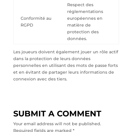
Respect des
réglementations
Conformité au
européennes en
RGPD
matière de
protection des
données.
Les joueurs doivent également jouer un rôle actif
dans la protection de leurs données
personnelles en utilisant des mots de passe forts
et en évitant de partager leurs informations de
connexion avec des tiers.
SUBMIT A COMMENT
Your email address will not be published.
Required fields are marked
*