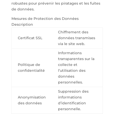
robustes pour prévenir les piratages et les fuites
de données.
Mesures de Protection des Données
Description
Chiffrement des
Certificat SSL
données transmises
via le site web.
Informations
transparentes sur la
Politique de
collecte et
confidentialité
l’utilisation des
données
personnelles.
Suppression des
Anonymisation
informations
des données
d’identification
personnelle.