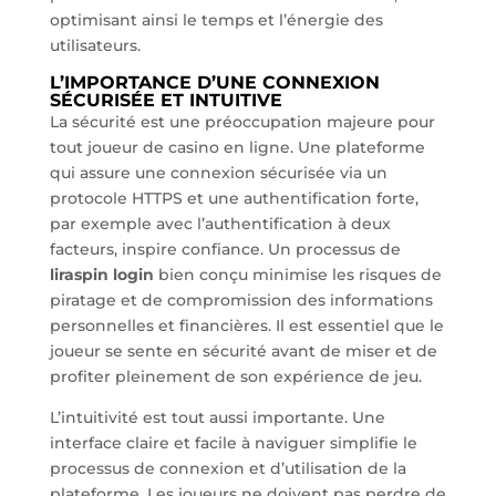
optimisant ainsi le temps et l’énergie des
utilisateurs.
L’IMPORTANCE D’UNE CONNEXION
SÉCURISÉE ET INTUITIVE
La sécurité est une préoccupation majeure pour
tout joueur de casino en ligne. Une plateforme
qui assure une connexion sécurisée via un
protocole HTTPS et une authentification forte,
par exemple avec l’authentification à deux
facteurs, inspire confiance. Un processus de
liraspin login
bien conçu minimise les risques de
piratage et de compromission des informations
personnelles et financières. Il est essentiel que le
joueur se sente en sécurité avant de miser et de
profiter pleinement de son expérience de jeu.
L’intuitivité est tout aussi importante. Une
interface claire et facile à naviguer simplifie le
processus de connexion et d’utilisation de la
plateforme. Les joueurs ne doivent pas perdre de