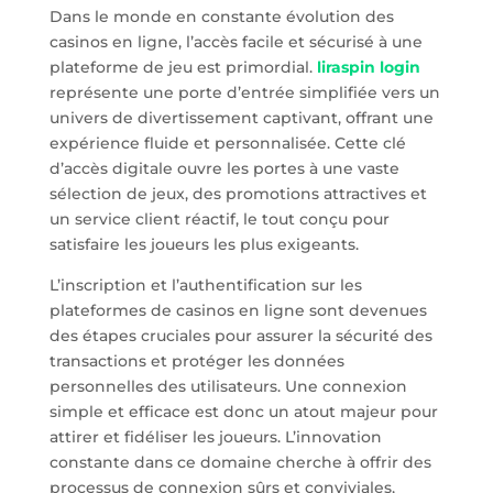
Dans le monde en constante évolution des
casinos en ligne, l’accès facile et sécurisé à une
plateforme de jeu est primordial.
liraspin login
représente une porte d’entrée simplifiée vers un
univers de divertissement captivant, offrant une
expérience fluide et personnalisée. Cette clé
d’accès digitale ouvre les portes à une vaste
sélection de jeux, des promotions attractives et
un service client réactif, le tout conçu pour
satisfaire les joueurs les plus exigeants.
L’inscription et l’authentification sur les
plateformes de casinos en ligne sont devenues
des étapes cruciales pour assurer la sécurité des
transactions et protéger les données
personnelles des utilisateurs. Une connexion
simple et efficace est donc un atout majeur pour
attirer et fidéliser les joueurs. L’innovation
constante dans ce domaine cherche à offrir des
processus de connexion sûrs et conviviales,