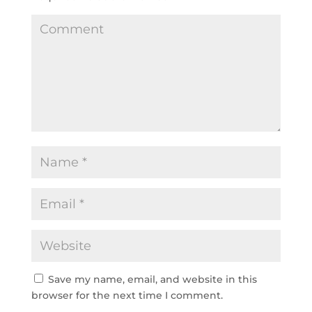
Save my name, email, and website in this
browser for the next time I comment.