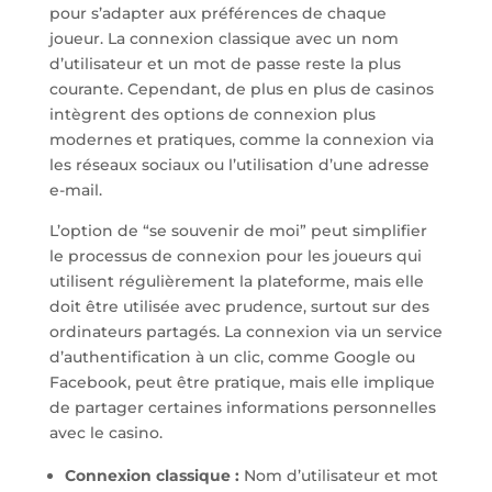
pour s’adapter aux préférences de chaque
joueur. La connexion classique avec un nom
d’utilisateur et un mot de passe reste la plus
courante. Cependant, de plus en plus de casinos
intègrent des options de connexion plus
modernes et pratiques, comme la connexion via
les réseaux sociaux ou l’utilisation d’une adresse
e-mail.
L’option de “se souvenir de moi” peut simplifier
le processus de connexion pour les joueurs qui
utilisent régulièrement la plateforme, mais elle
doit être utilisée avec prudence, surtout sur des
ordinateurs partagés. La connexion via un service
d’authentification à un clic, comme Google ou
Facebook, peut être pratique, mais elle implique
de partager certaines informations personnelles
avec le casino.
Connexion classique :
Nom d’utilisateur et mot