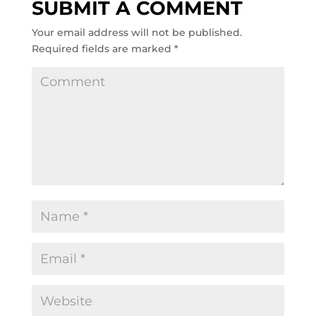
SUBMIT A COMMENT
Your email address will not be published.
Required fields are marked
*