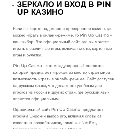
ЗЕРКАЛО И ВХОД В PIN
UP КАЗИНО
Если вы ищете надежное и проверенное казино, где
можно играть в онлайн-режиме, то Pin Up Casino –
ваш выбор. Это официальный сайт, где вы можете
играть в различные игры, включая слоты, карточные
игры и рулетку.
Pin Up Casino – это международный оператор,
который предлагает игрокам из многих стран мира
возможность играть в онлайн-режиме. Сайт доступен
на русском языке, что делает его удобным для
игроков из России и других стран, где русский язык
является официальным.
Официальный сайт Pin Up Casino предлагает
игрокам широкий выбор игр, включая слоты от
известных разработчиков, такие как NetEnt,