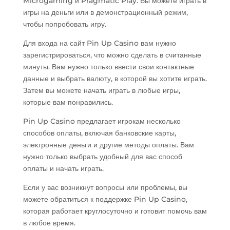
Microgaming и Pragmatic Play. Вы можете играть в
игры на деньги или в демонстрационный режим,
чтобы попробовать игру.
Для входа на сайт Pin Up Casino вам нужно
зарегистрироваться, что можно сделать в считанные
минуты. Вам нужно только ввести свои контактные
данные и выбрать валюту, в которой вы хотите играть.
Затем вы можете начать играть в любые игры,
которые вам понравились.
Pin Up Casino предлагает игрокам несколько
способов оплаты, включая банковские карты,
электронные деньги и другие методы оплаты. Вам
нужно только выбрать удобный для вас способ
оплаты и начать играть.
Если у вас возникнут вопросы или проблемы, вы
можете обратиться к поддержке Pin Up Casino,
которая работает круглосуточно и готовит помочь вам
в любое время.